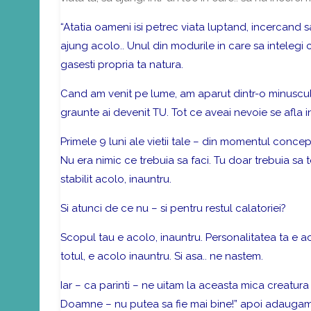
“Atatia oameni isi petrec viata luptand, incercand sa
ajung acolo.. Unul din modurile in care sa intelegi c
gasesti propria ta natura.
Cand am venit pe lume, am aparut dintr-o minuscul
graunte ai devenit TU. Tot ce aveai nevoie se afla 
Primele 9 luni ale vietii tale – din momentul concept
Nu era nimic ce trebuia sa faci. Tu doar trebuia sa te
stabilit acolo, inauntru.
Si atunci de ce nu – si pentru restul calatoriei?
Scopul tau e acolo, inauntru. Personalitatea ta e aco
totul, e acolo inauntru. Si asa.. ne nastem.
Iar – ca parinti – ne uitam la aceasta mica creatu
Doamne – nu putea sa fie mai bine!” apoi adaugam