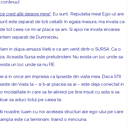
 continuu!
ce cred altii despre mine”
. Eu sunt.. Reputatia mea! Ego-ul are
Sunt este separat de toti ceilalti. In egala masura, ma invata ca
 de tot ceea ce mi-ar place sa am. Si apoi ne invata eroarea
suntem separati de Dumnezeu.
atam in dupa-amiaza Vietii e ca
am venit dintr-o SURSA.
Ca o
 Aceasta Sursa este pretutindeni. Nu exista un loc unde sa
 exista un loc unde sa nu FIE.
ie si in orice am impresia ca lipseste din viata mea. Daca STII
pseste din Viata ta – si ti-ar placea sa ai – este deja conectat in
 o modalitate in care sa te-aliniezi pe tine insuti cu asta si sa
doar sa aduci totul pe calea ta.
 noastre, luam cu noi aceleasi structuri ale ego-ului pe care
intampla este ca terminam, traind o minciuna.