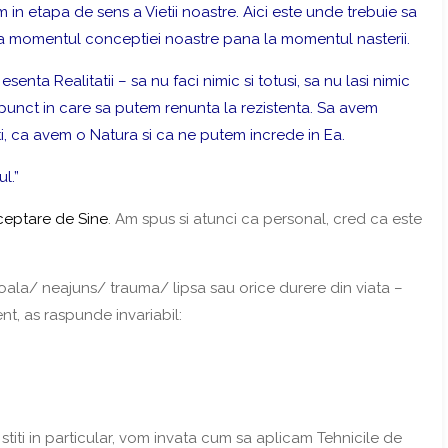
 in etapa de sens a Vietii noastre
. Aici este unde trebuie sa
la momentul conceptiei noastre pana la momentul nasterii.
nta Realitatii – sa nu faci nimic si totusi, sa nu lasi nimic
 punct in care sa putem renunta la rezistenta.
Sa avem
i, ca avem o Natura si ca ne putem increde in Ea.
l.”
Acceptare de Sine
. Am spus si atunci ca personal, cred ca este
oala/ neajuns/ trauma/ lipsa sau orice durere din viata –
nt, as raspunde invariabil:
 stiti in particular, vom invata cum sa aplicam Tehnicile de