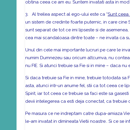
obtina ceea ce am eu. Suntem invatati asta in mod
3.
Al treilea aspect al ego-ului
este ca “
Sunt ceea 
un sistem de credinte foarte puternic, in care cine 
sunt separat de tot ce imi lipseste si de asemenea,
cea mai scandaloasa dintre toate – ne invata ca 
Unul din cele mai importante lucruri pe care le inv
numim Dumnezeu sau oricum altcumva, nu conteaza.
nu FIE. Si atunci trebuie sa Fie si in mine – daca nu
Si daca trebuie sa Fie in mine, trebuie totodata sa F
asta, atunci intr-un anume fel, stii ca tot ceea ce li
Spirit, iar tot ceea ce trebuie sa faci este sa gasesti
devii intelegerea ca esti deja conectat, ca trebuie 
Pe masura ce ne indreptam catre dupa-amiaza Vietii
le-am invatat in dimineata Vietii noastre.. Si ce se 