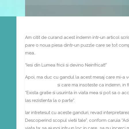
Am citit de curand acest indemn intr-un articol scri
pare o noua piesa dintr-un puzzle care se tot com
mea..
“Iesi din Lumea fricii si devino Neinfricat!”
Apoi, ma duc cu gandul la acest mesaj care mi-a ven
Atelier de lucru
si care ma insoteste ca indemn, in f
“
Exista gratie si usurinta in viata mea si pot sa o ac
las rezistenta la o parte”
.
Iar intretesut cu aceste ganduri, revad interpretarea
Descoperind scopul vietii tale”, conform caruia “
Ade
viata ta; sa ajungi intr-un loc in care.. sa nu incerc