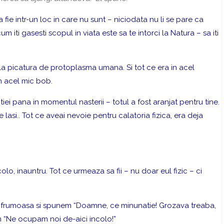
 fie intr-un loc in care nu sunt – niciodata nu li se pare ca
um iti gasesti scopul in viata este sa te intorci la Natura –
sa iti
a picatura de protoplasma umana. Si tot ce era in acel
in acel mic bob.
iei pana in momentul nasterii – totul a fost aranjat pentru tine.
 lasi.. Tot ce aveai nevoie pentru calatoria fizica, era deja
lo, inauntru. Tot ce urmeaza sa fii – nu doar eul fizic – ci
ra frumoasa si spunem “Doamne, ce minunatie! Grozava treaba,
 “Ne ocupam noi de-aici incolo!”