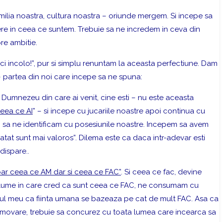
amilia noastra, cultura noastra – oriunde mergem. Si incepe sa
e in ceea ce suntem. Trebuie sa ne incredem in ceva din
pre ambitie.
 incolo!”, pur si simplu renuntam la aceasta perfectiune. Dam
 partea din noi care incepe sa ne spuna:
e Dumnezeu din care ai venit, cine esti – nu este aceasta
ceea ce AI
” – si incepe cu jucariile noastre apoi continua cu
 sa ne identificam cu posesiunile noastre. Incepem sa avem
tat sunt mai valoros”. Dilema este ca daca intr-adevar esti
dispare..
ar ceea ce AM dar si ceea ce FAC”
. Si ceea ce fac, devine
ta lume in care cred ca sunt ceea ce FAC, ne consumam cu
ul meu ca fiinta umana se bazeaza pe cat de mult FAC. Asa ca
promovare, trebuie sa concurez cu toata lumea care incearca sa