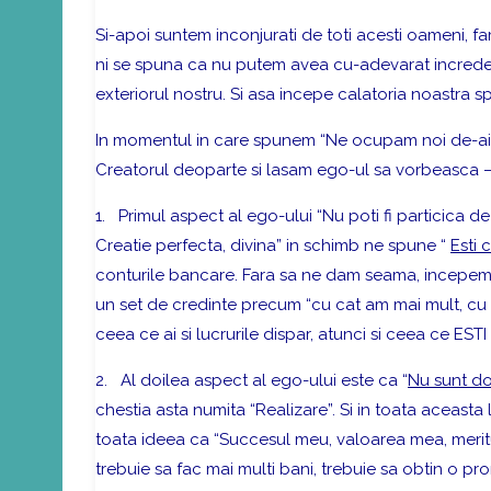
Si-apoi suntem inconjurati de toti acesti oameni, f
ni se spuna ca nu putem avea cu-adevarat increder
exteriorul nostru. Si asa incepe calatoria noastra s
In momentul in care spunem “Ne ocupam noi de-aici
Creatorul deoparte si lasam ego-ul sa vorbeasca –
1.
Primul aspect al ego-ului
“Nu poti fi particica d
Creatie perfecta, divina” in schimb ne spune “
Esti 
conturile bancare. Fara sa ne dam seama, incepem
un set de credinte precum “cu cat am mai mult, cu a
ceea ce ai si lucrurile dispar, atunci si ceea ce ESTI 
2.
Al doilea aspect al ego-ului
este ca “
Nu sunt do
chestia asta numita “Realizare”. Si in toata aceas
toata ideea ca “Succesul meu, valoarea mea, merit
trebuie sa fac mai multi bani, trebuie sa obtin o 