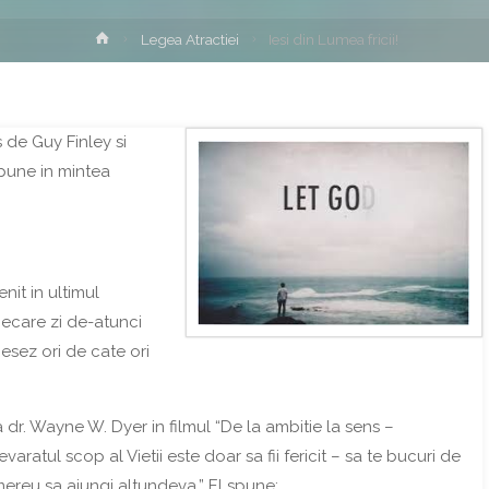
Home
Legea Atractiei
Iesi din Lumea fricii!
s de Guy Finley si
pune in mintea
it in ultimul
iecare zi de-atunci
cesez ori de cate ori
 dr. Wayne W. Dyer in filmul “De la ambitie la sens –
varatul scop al Vietii este doar sa fii fericit – sa te bucuri de
i mereu sa ajungi altundeva.”
El spune: