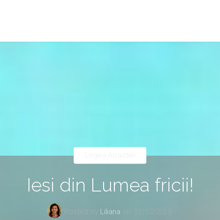
Legea Atractiei
Iesi din Lumea fricii!
Posted by
Liliana
on
11/12/2013