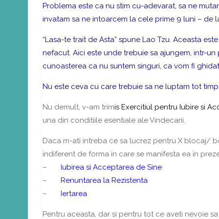
Problema este ca nu stim cu-adevarat,
sa ne mutam
invatam sa ne intoarcem la cele prime 9 luni – de 
“Lasa-te trait de Asta”
spune Lao Tzu. Aceasta este ese
nefacut.
Aici este unde trebuie sa ajungem, intr-un
cunoasterea ca nu suntem singuri, ca vom fi ghidat
Nu este ceva cu care trebuie sa ne luptam tot timpu
Nu demult, v-am trim
is Exercitiul pentru Iubire si 
una din conditiile esentiale ale Vindecarii.
Daca m-ati intreba ce sa lucrez pentru X blocaj/ b
indiferent de forma in care se manifesta ea in preze
–
Iubirea si Acceptarea de Sine
–
Renuntarea la Rezistenta
–
Iertarea
Pentru aceasta, dar si pentru tot ce aveti nevoie sa