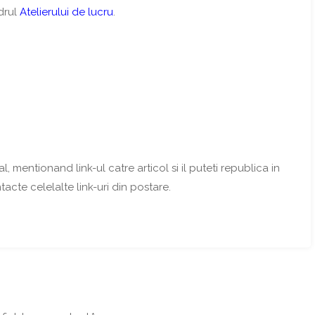
drul
Atelierului de lucru
.
l, mentionand link-ul catre articol si il puteti republica in
ntacte celelalte link-uri din postare.