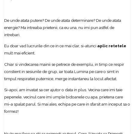
De unde atata putere? De unde atata determinare? De unde atata
energie? Ma intreaba prietenii, ca eu una, nu imi pun astfel de
intrebari.
Eu doar vad lucrurile din ce in ce mai clar, si-atunci
aplic retetele
mult mai eficient.
Chiar si vindecarea mainii se petrece de exemplu, in timp ce respir
constient in sesiunile de grup, iar toata Lumina pe care o simt in
timpul respiratiei puternice, merge instantaneu la locul afectat.
Si-apoi, am invatat sa cer ajutor o data in plus. Vecina care imi taie
pepenele, vecinul care imi umple bidoanele cu apa, prietena care
mi-a spalat parul. Si mai ales, echipa pe care in sfarsit am inceput sa o
formez!
Nu te mai face ca stii sa primesti ajutorul. Cere-l! Invata sa Primesti.