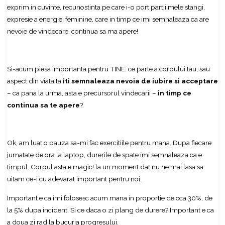
exprim in cuvinte, recunostinta pe care i-o port partii mele stangi,
expresie a energiei feminine, care in timp ce imi semnaleaza ca are
nevoie de vindecare, continua sa ma apere!
Si-acum piesa importanta pentru TINE: ce parte a corpului tau, sau
aspect din viata ta
iti semnaleaza nevoia de iubire si acceptare
– ca pana la urma, asta e precursorul vindecarii –
in timp ce
continua sa te apere
?
Ok, am luat o pauza sa-mi fac exercitiile pentru mana. Dupa fiecare
jumatate de ora la laptop, durerile de spate imi semnaleaza ca e
timpul. Corpul asta e magic! la un moment dat nu ne mai lasa sa
uitam ce-i cu adevarat important pentru noi.
Important e ca imi folosesc acum mana in proportie de cca 30%, de
la 5% dupa incident. Si ce daca o zi plang de durere? Important e ca
a doua zi rad la bucuria progresului.