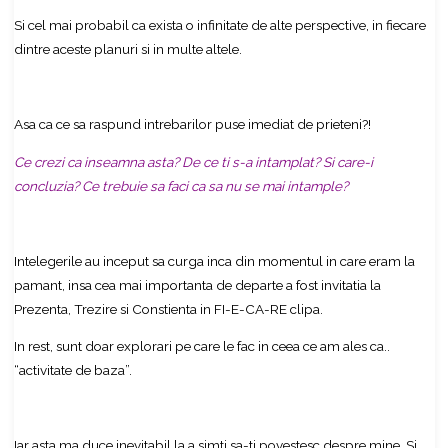
Si cel mai probabil ca exista o infinitate de alte perspective, in fiecare
dintre aceste planuri si in multe altele.
Asa ca ce sa raspund intrebarilor puse imediat de prieteni?!
Ce crezi ca inseamna asta? De ce ti s-a intamplat? Si care-i
concluzia? Ce trebuie sa faci ca sa nu se mai intample?
Intelegerile au inceput sa curga inca din momentul in care eram la
pamant, insa cea mai importanta de departe a fost invitatia la
Prezenta, Trezire si Constienta in FI-E-CA-RE clipa.
In rest, sunt doar explorari pe care le fac in ceea ce am ales ca..
“activitate de baza”.
Iar asta ma duce inevitabil la a simti sa-ti povestesc despre mine. Si