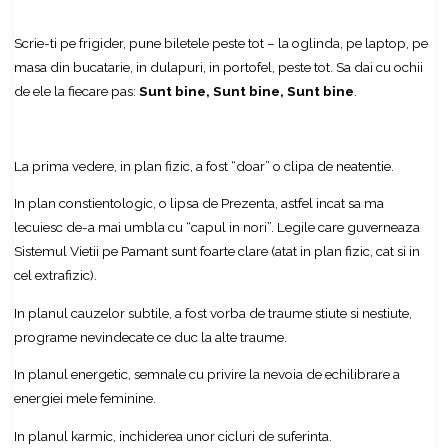
Scrie-ti pe frigider, pune biletele peste tot – la oglinda, pe laptop, pe
masa din bucatarie, in dulapuri, in portofel, peste tot. Sa dai cu ochii
de ele la fiecare pas:
Sunt bine, Sunt bine, Sunt bine
.
La prima vedere, in plan fizic, a fost “doar” o clipa de neatentie.
In plan constientologic, o lipsa de Prezenta, astfel incat sa ma
lecuiesc de-a mai umbla cu “capul in nori”. Legile care guverneaza
Sistemul Vietii pe Pamant sunt foarte clare (atat in plan fizic, cat si in
cel extrafizic).
In planul cauzelor subtile, a fost vorba de traume stiute si nestiute,
programe nevindecate ce duc la alte traume.
In planul energetic, semnale cu privire la nevoia de echilibrare a
energiei mele feminine.
In planul karmic, inchiderea unor cicluri de suferinta.