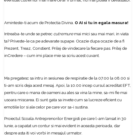
Aminteste-ti acum de Protectia Divina.
O AI si tu in egala masura!
Intreaba-te unde se petrec
cutremure
mai mici sau mai mari, in viata
ta? Priveste-le ca pe adevarate supape. Ocazie dupa ocazie de a fi
Prezent, Treaz, Constient. Prilej de vindecare la fiecare pas. Prilej de
inCredere – cum imi place mie sa scriu acest cuvant.
Ma pregatesc sa intru in sesiunea de respiratie de la 07.00 la 08.00 si
ti-am scris deja acest mesaj. Apoi, la 10.00 incep cursul acreditat EFT,
pentru care o mana de oameni au ales sa vina la mine, sa-mi fie mai
usoara miscarea. Ei sunt gata sa invete cum sa lucreze eficient cu
emotiile lor si ale celor pe care vor sa-i sustina.
Proiectul Scoala Antreprenorilor Energisti pe care l-am lansat in 30
Iunie, a capatat un contur si mai evident in aceasta perioada, dar
despre asta iti voi vorbi in mesajul urmator.