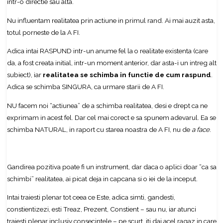
intr-o directie sau alta.
Nu influentam realitatea prin actiune in primul rand. Ai mai auzit asta,
totul porneste de la A FI.
Adica intai RASPUND intr-un anume fel la o realitate existenta (care
da, a fost creata initial, intr-un moment anterior, dar asta-i un intreg alt
subiect), iar
realitatea se schimba in functie de cum raspund
.
Adica se schimba SINGURA, ca urmare starii de A FI.
NU facem noi “actiunea” de a schimba realitatea, desi e drept ca ne
exprimam in acest fel. Dar cel mai corect e sa spunem adevarul. Ea se
schimba NATURAL, in raport cu starea noastra de A FI, nu de
a face
.
Gandirea pozitiva poate fi un instrument, dar daca o aplici doar “ca sa
schimbi” realitatea, ai picat deja in capcana si o iei de la inceput.
Intai traiesti plenar tot ceea ce Este, adica simti, gandesti,
constientizezi, esti Treaz, Prezent, Constient – sau nu, iar atunci
traiesti plenar inclusiv consecintele – pe scurt, iti dai acel ragaz in care