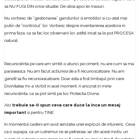
sa NU FUGI DIN orice situatie. De-abia apoi iei masuri.
Nu vorbesc de “gestionarea” gandurilor si emotiilor si cu-atat mai
putin de “controlul” lor. Vorbesc despre inventarierea acestora in
prima faza, ca sa fac loc observarii lor, astfel incat sa le pot PROCESA
natural.
Recunostinta pe care am simtit-o atunci pe ciment, nu are cum sa ma
paraseasca. Nu am facut
actiunea
de a fi recunoscatoare. Nu am
gandit
sa fiu recunoascatoare. Doar asta a fost limbajul prin care
Divinitatea mi-a Vorbit in acel moment. A ancorat in mine
recunostinta, ca sa pot simti pe loc Protectia Divina.
Aici
trebuie sa-ti spun ceva care duce la inca un mesaj
important
si pentru TINE.
In momentul caderii am avut senzatia unei explozii de intuneric. Ceva
ca o supapa, ca un cutremur ce se petrecea, iar din acest motiv, un
eventual cutremur mai mare ce ar fi urmat, nu mai putea fi devastator.