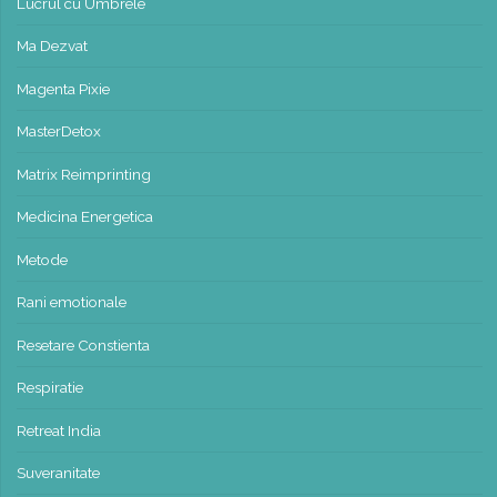
Lucrul cu Umbrele
Ma Dezvat
Magenta Pixie
MasterDetox
Matrix Reimprinting
Medicina Energetica
Metode
Rani emotionale
Resetare Constienta
Respiratie
Retreat India
Suveranitate