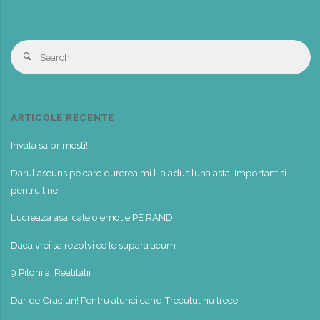
S
Search
fo
ARTICOLE RECENTE
Invata sa primesti!
Darul ascuns pe care durerea mi l-a adus luna asta. Important si
pentru tine!
Lucreaza asa, cate o emotie PE RAND
Daca vrei sa rezolvi ce te supara acum
9 Piloni ai Realitatii
Dar de Craciun! Pentru atunci cand Trecutul nu trece