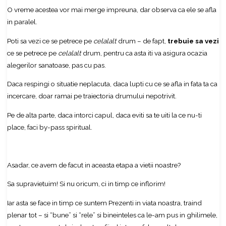
O vreme acestea vor mai merge impreuna, dar observa ca ele se afla
in paralel.
Poti sa vezi ce se petrece pe
celalalt
drum – de fapt,
trebuie sa vezi
ce se petrece pe
celalalt
drum, pentru ca asta iti va asigura ocazia
alegerilor sanatoase, pas cu pas.
Daca respingi o situatie neplacuta, daca lupti cu ce se afla in fata ta ca
incercare, doar ramai pe traiectoria drumului nepotrivit.
Pe de alta parte, daca intorci capul, daca eviti sa te uiti la ce nu-ti
place, faci by-pass spiritual.
Asadar, ce avem de facut in aceasta etapa a vietii noastre?
Sa supravietuim! Si nu oricum, ci in timp ce inflorim!
Iar asta se face in timp ce suntem Prezenti in viata noastra, traind
plenar tot – si “bune” si “rele” si bineinteles ca le-am pus in ghilimele,