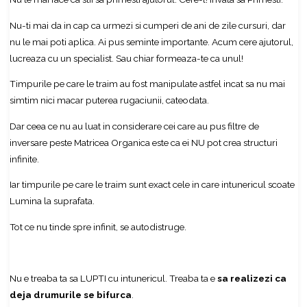
Nu-ti mai da in cap ca urmezi si cumperi de ani de zile cursuri, dar
nu le mai poti aplica. Ai pus seminte importante. Acum cere ajutorul,
lucreaza cu un specialist. Sau chiar formeaza-te ca unul!
Timpurile pe care le traim au fost manipulate astfel incat sa nu mai
simtim nici macar puterea rugaciunii, cateodata.
Dar ceea ce nu au luat in considerare cei care au pus filtre de
inversare peste Matricea Organica este ca ei NU pot crea structuri
infinite.
Iar timpurile pe care le traim sunt exact cele in care intunericul scoate
Lumina la suprafata.
Tot ce nu tinde spre infinit, se autodistruge.
Nu e treaba ta sa LUPTI cu intunericul. Treaba ta e
sa realizezi ca
deja drumurile se bifurca
.