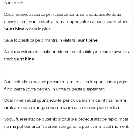
Sunt bine!
Daca reusesc astazi ca prin ceea ce scriu, sa iti aduc aceste doua
cuvinte, intr-un inteles chiar si mai cuprinzator ca pana acum, atunci..
Sunt bine
o data in plus.
Sa le folosesti ca pe o mantra in viata ta:
Sunt bine
.
Sa le rostesti cu obstinatie, indiferent de situatiile prin care e nevoie sa
treci:
Sunt bine
.
Sunt cele doua cuvinte pe care m-am trezit ca le spun intinsa pe jos
fiind, parca lovita de tren, in urma cu peste 2 saptamani.
Doar m-am auzit spunandu-le, pentru ca eram inca intinsa, nu-mi
simteam mana stanga si nici nu stiam daca ma voi putea ridica.
Socul fusese atat de puternic si totul s-a petrecut atat de rapid, incat
nu ma pot banui ca “sufeream de gandire pozitiva” in acel moment.