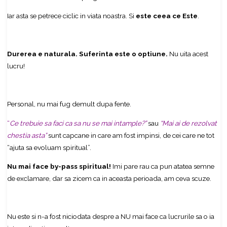
Iar asta se petrece ciclic in viata noastra. Si
este ceea ce Este
.
Durerea e naturala. Suferinta este o optiune.
Nu uita acest
lucru!
Personal, nu mai fug demult dupa fente.
“
Ce trebuie sa faci ca sa nu se mai intample?”
sau
“Mai ai de rezolvat
chestia asta”
sunt capcane in care am fost impinsi, de cei care ne tot
“ajuta sa evoluam spiritual”.
Nu mai face by-pass spiritual!
Imi pare rau ca pun atatea semne
de exclamare, dar sa zicem ca in aceasta perioada, am ceva scuze.
Nu este si n-a fost niciodata despre a NU mai face ca lucrurile sa o ia