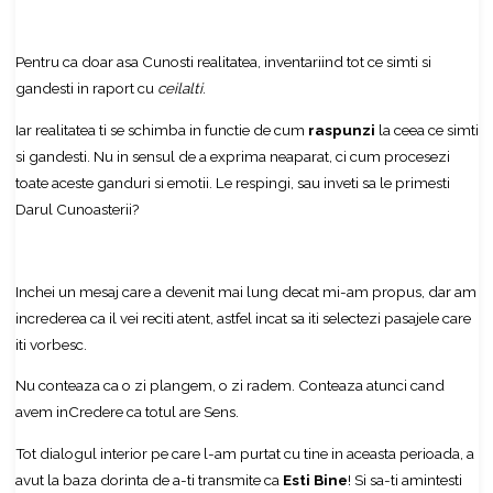
Pentru ca doar asa Cunosti realitatea, inventariind tot ce simti si
gandesti in raport cu
ceilalti
.
Iar realitatea ti se schimba in functie de cum
raspunzi
la ceea ce simti
si gandesti. Nu in sensul de a exprima neaparat, ci cum procesezi
toate aceste ganduri si emotii. Le respingi, sau inveti sa le primesti
Darul Cunoasterii?
Inchei un mesaj care a devenit mai lung decat mi-am propus, dar am
increderea ca il vei reciti atent, astfel incat sa iti selectezi pasajele care
iti vorbesc.
Nu conteaza ca o zi plangem, o zi radem. Conteaza atunci cand
avem inCredere ca totul are Sens.
Tot dialogul interior pe care l-am purtat cu tine in aceasta perioada, a
avut la baza dorinta de a-ti transmite ca
Esti Bine
! Si sa-ti amintesti