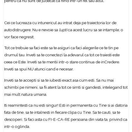
pentru ca nu sunt de judecat ca fiind intr-un fel sau altul.
Cei ce lucreaza cu intunericul au intrat deja pe traiectoria lor de
autodistrugere. Nu e nevoie sa
lupti
ca acest lucru sa se intample, o
vor face negresit.
Tot ce trebuie sa faci este sa te asiguri ca faci alegerile ce te tin pe
drumul tau. Inveti sa te conectezi la adevarul ca tot ce traiesti este
ceea ce Este. Inveti sa te mentii intr-o stare continua de inCredere.
Inveti sa spui NU atunci cand e necesar.
Inveti sa te accepti si sa te iubesti exact asa cum esti. Sa nu mai
schimbi pe nimeni, sa fii atent la tot ce simti si gandesti, intelegand tot
mai mult natura umana.
Iti reamintesti ca nu esti singur! Esti in permanenta cu Tine si ai datoria
fata de tine, sa te intalnesti in fiecare clipa cu Tine. Sa te cauti, sa te
descoperi. Si faci asta cu FI-E-CA-RE persoana din viata ta, privind ca
intr-o oglinda.