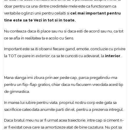
doar pentru ca una dintre credintele mele este ca functionam ca
veritabile oglinzi unii pentru ceilalti si
cel mai important pentru
tine este sa te Vezi in tot si in toate.
Nu conteaza daca iti place sau nu si daca esti de acord sau nu, ca tot
ce se afla in realitatea ta e acolo cu Sens.
Important este sa iti observi fiecare gand, emotie, concluzie cu privire
la TOT ce pare in
exterior
, ca sa te cunosti cu adevarat, la
interior
.
Mana stanga imi zbura prin aer peste cap, parca pregatindu-ma
pentru un flip-flap gratios, chiar daca nu facusem vreodata acest tip
de gimnastica.
In marea lui iubire pentru viata, propriul nostru corp este gata sa
sacrificice cateodata anumite parti din el, pentru a prezerva intregul.
Daca bratul meu nu ar fi urmat acea traiectorie, intre cap si ciment n-
ar fi existat ceva care sa amortizeze atat de bine cazatura. Nu pot sa