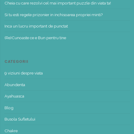
Cheia cu care rezolvi cel mai important puzzle din viata ta!
Si tu esti regele prizonier in inchisoarea propriei minti?
Inca un lucru important de punctat
(Re)Cunoaste ce e Bun pentru tine
CATEGORII
9 viziuni despre viata
Abundenta
Ayahuasca
Blog
Busola Sufletului
Chakre