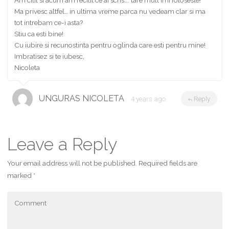
Am citit si acum am recitit ce ai scris…. tare mult imi foloseste!
Ma privesc altfel… in ultima vreme parca nu vedeam clar si ma
tot intrebam ce-i asta?
Stiu ca esti bine!
Cu iubire si recunostinta pentru oglinda care esti pentru mine!
Imbratisez si te iubesc,
Nicoleta
UNGURAS NICOLETA
4 years ago
Reply
Leave a Reply
Your email address will not be published.
Required fields are
marked
*