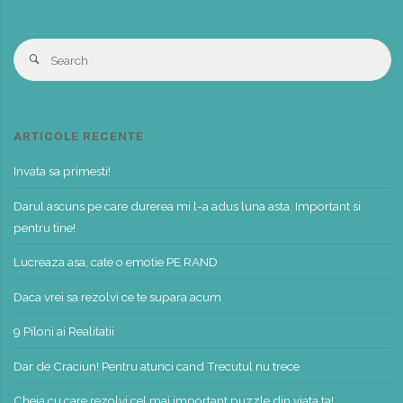
S
Search
fo
ARTICOLE RECENTE
Invata sa primesti!
Darul ascuns pe care durerea mi l-a adus luna asta. Important si
pentru tine!
Lucreaza asa, cate o emotie PE RAND
Daca vrei sa rezolvi ce te supara acum
9 Piloni ai Realitatii
Dar de Craciun! Pentru atunci cand Trecutul nu trece
Cheia cu care rezolvi cel mai important puzzle din viata ta!