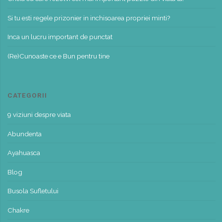
Si tu esti regele prizonier in inchisoarea propriei minti?
Inca un lucru important de punctat
(Re)Cunoaste ce e Bun pentru tine
CATEGORII
9 viziuni despre viata
Abundenta
Ayahuasca
Blog
Busola Sufletului
Chakre