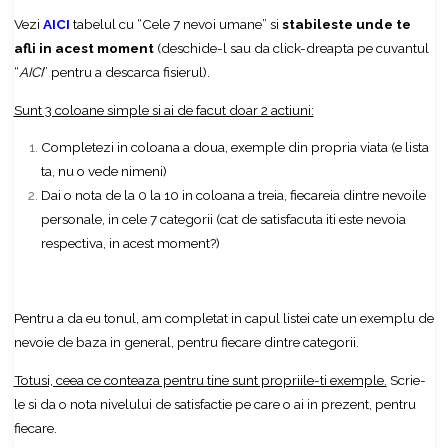
Vezi
AICI
tabelul cu “Cele 7 nevoi umane” si
stabileste unde te
afli in acest moment
(deschide-l sau da click-dreapta pe cuvantul
“
AICI
” pentru a descarca fisierul).
Sunt 3 coloane simple si ai de facut doar 2 actiuni:
Completezi in coloana a doua, exemple din propria viata (e lista
ta, nu o vede nimeni)
Dai o nota de la 0 la 10 in coloana a treia, fiecareia dintre nevoile
personale, in cele 7 categorii (cat de satisfacuta iti este nevoia
respectiva, in acest moment?)
Pentru a da eu tonul, am completat in capul listei cate un exemplu de
nevoie de baza in general, pentru fiecare dintre categorii.
Totusi, ceea ce conteaza pentru tine sunt propriile-ti exemple.
Scrie-
le si da o nota nivelului de satisfactie pe care o ai in prezent, pentru
fiecare.