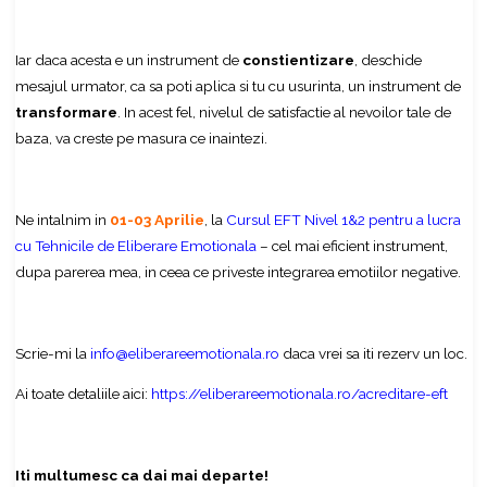
Iar daca acesta e un instrument de
constientizare
, deschide
mesajul urmator, ca sa poti aplica si tu cu usurinta, un instrument de
transformare
. In acest fel, nivelul de satisfactie al nevoilor tale de
baza, va creste pe masura ce inaintezi.
Ne intalnim in
01-03 Aprilie
, la
Cursul EFT Nivel 1&2 pentru a lucra
cu Tehnicile de Eliberare Emotionala
– cel mai eficient instrument,
dupa parerea mea, in ceea ce priveste integrarea emotiilor negative.
Scrie-mi la
info@eliberareemotionala.ro
daca vrei sa iti rezerv un loc.
Ai toate detaliile aici:
https://eliberareemotionala.ro/acreditare-eft
Iti multumesc ca dai mai departe!