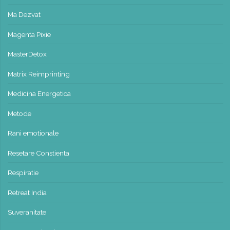
Ma Dezvat
Magenta Pixie
MasterDetox
Matrix Reimprinting
Medicina Energetica
Metode
Rani emotionale
Resetare Constienta
Respiratie
Retreat India
Suveranitate