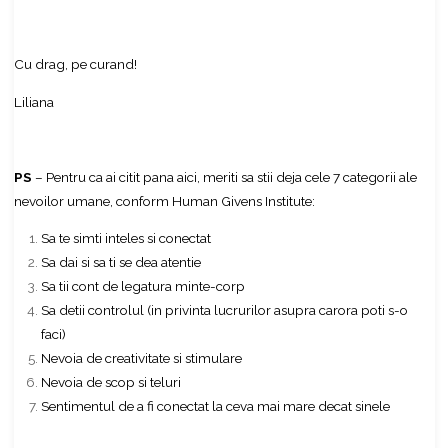
Cu drag, pe curand!
Liliana
PS
– Pentru ca ai citit pana aici, meriti sa stii deja cele 7 categorii ale
nevoilor umane, conform Human Givens Institute:
Sa te simti inteles si conectat
Sa dai si sa ti se dea atentie
Sa tii cont de legatura minte-corp
Sa detii controlul (in privinta lucrurilor asupra carora poti s-o
faci)
Nevoia de creativitate si stimulare
Nevoia de scop si teluri
Sentimentul de a fi conectat la ceva mai mare decat sinele