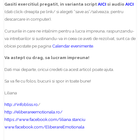
Gasiti exercitiul pregatit, in varianta script
AICI
si audio
AICI
(dati click-dreapta pe link/ si alegeti “save as”/salveaza, pentru
descarcare in computer).
Cursurile in care ne intalnim pentru a lucra impreuna, raspunzandu-
va intrebarilor si sustinandu-va in ceea ce aveti de rezolvat, sunt ca de
obicei postate pe pagina
Calendar evenimente
.
Va astept cu drag, sa lucram impreuna!
Dati mai departe, oricui credeti ca acest articol poate ajuta.
Sa va fie cu folos, bucurii si spor in toate bune!
Liliana
http://infobliss.ro
/
http://eliberareemotionala.ro/
https://www.facebook.com/liliana.stanciu
www.facebook.com/EliberareEmotionala
Share