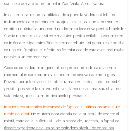
sunt cele pe care le-am primit in Dar: Viata, Aerul, Natura.
Imi asum insa, responsabilitatea de a pune la vedere tot felul de
instrumente care pe mine m-au ajutat, exact asa cum ademenim
copiii cu dulciuri, atunci cand ne dorim sa faca ceva pentru binele lor.
Si asta nu pentru ca as sti ce e mai bine pentru ceilalti – oricum cred
ca in fiecare clipa traim Binele care ne trebuie – ci pentru ca e posibil
ca una din “prajiturile” oferite, sa fie chiar cea de care aveti mai multa
nevoie la un moment dat.
Ceea ce consideram in general, despre iertare este ca o facem in
momentul in care reusim sa eliberam pe cineva care ne-a gresit.
Privind lucrurile in acest fel totusi, ramanem in dualitate – corect/
gresit – pastrand la un anumit nivel starea de victima, sau chiar de
suferinta si judecata impotriva acelei persoane.
Insa Iertarea autentica inseamna de fapt, ca in ultima instanta, nu e
nimic de iertat
.
Ne mutam doar atentia de la punctul de vedere al
mintii, catre cel al sufletului – de la starea de judecata, la faptul ca
fiecare experienta ne ajuta sa ne extindem nivelul de constiinta
.