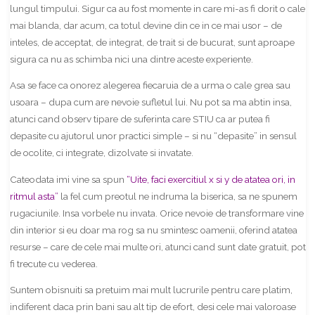
lungul timpului. Sigur ca au fost momente in care mi-as fi dorit o cale
mai blanda, dar acum, ca totul devine din ce in ce mai usor – de
inteles, de acceptat, de integrat, de trait si de bucurat, sunt aproape
sigura ca nu as schimba nici una dintre aceste experiente.
Asa se face ca onorez alegerea fiecaruia de a urma o cale grea sau
usoara – dupa cum are nevoie sufletul lui. Nu pot sa ma abtin insa,
atunci cand observ tipare de suferinta care STIU ca ar putea fi
depasite cu ajutorul unor practici simple – si nu “depasite” in sensul
de ocolite, ci integrate, dizolvate si invatate.
Cateodata imi vine sa spun
“Uite, faci exercitiul x si y de atatea ori, in
ritmul asta”
la fel cum preotul ne indruma la biserica, sa ne spunem
rugaciunile. Insa vorbele nu invata. Orice nevoie de transformare vine
din interior si eu doar ma rog sa nu smintesc oamenii, oferind atatea
resurse – care de cele mai multe ori, atunci cand sunt date gratuit, pot
fi trecute cu vederea.
Suntem obisnuiti sa pretuim mai mult lucrurile pentru care platim,
indiferent daca prin bani sau alt tip de efort, desi
cele mai valoroase