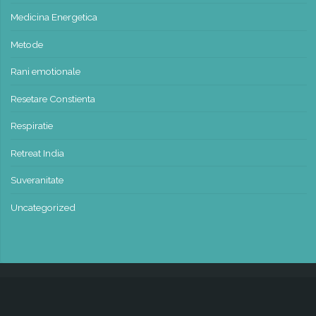
Medicina Energetica
Metode
Rani emotionale
Resetare Constienta
Respiratie
Retreat India
Suveranitate
Uncategorized