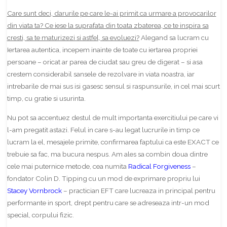
Care sunt deci, darurile pe care le-ai primit ca urmare a provocarilor
din viata ta? Ce iese la suprafata din toata zbaterea, ce te inspira sa
cresti, sa te maturizezi si astfel, sa evoluezi?
Alegand sa lucram cu
Iertarea autentica, incepem inainte de toate cu iertarea propriei
persoane – oricat ar parea de ciudat sau greu de digerat – si asa
crestem considerabil sansele de rezolvare in viata noastra, iar
intrebarile de mai sus isi gasesc sensul si raspunsurile, in cel mai scurt
timp, cu gratie si usurinta.
Nu pot sa accentuez destul de mult importanta exercitiului pe care vi
l-am pregatit astazi. Felul in care s-au legat lucrurile in timp ce
lucram la el, mesajele primite, confirmarea faptului ca este EXACT ce
trebuie sa fac, ma bucura nespus. Am ales sa combin doua dintre
cele mai puternice metode, cea numita
Radical Forgiveness
–
fondator Colin D. Tipping cu un mod de exprimare propriu lui
Stacey Vornbrock
– practician EFT care lucreaza in principal pentru
performante in sport, drept pentru care se adreseaza intr-un mod
special, corpului fizic.