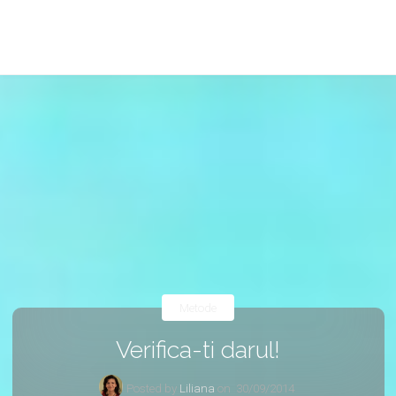
Metode
Verifica-ti darul!
Posted by
Liliana
on
30/09/2014