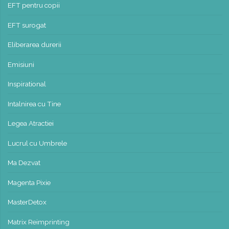
EFT pentru copii
EFT surogat
Eliberarea durerii
Emisiuni
Inspirational
Intalnirea cu Tine
Legea Atractiei
Lucrul cu Umbrele
Ma Dezvat
Magenta Pixie
MasterDetox
Matrix Reimprinting