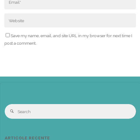
Save my name, email, and site URL in my browser for next time I
post a comment.
S
Search
fo
ARTICOLE RECENTE