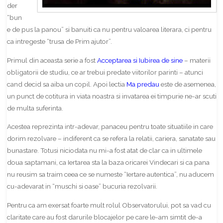
der
“bun
e de pus la panou” si banuiti ca nu pentru valoarea literara, ci pentru
ca intregeste “trusa de Prim ajutor”.
Primul din aceasta serie a fost
Acceptarea si Iubirea de sine
– materii
obligatorii de studiu, ce ar trebui predate viitorilor parinti – atunci
cand decid sa aiba un copil. Apoi lectia
Ma predau
este de asemenea,
un punct de cotitura in viata noastra si invatarea ei timpurie ne-ar scuti
de multa suferinta.
Acestea reprezinta intr-adevar, panaceu pentru toate situatiile in care
dorim rezolvare – indiferent ca se refera la relatii, cariera, sanatate sau
bunastare. Totusi niciodata nu mi-a fost atat de clar ca in ultimele
doua saptamani, ca Iertarea sta la baza oricarei Vindecari si ca pana
nu reusim sa traim ceea ce se numeste “Iertare autentica”, nu aducem
cu-adevarat in “muschi si oase” bucuria rezolvarii.
Pentru ca am exersat foarte mult rolul Observatorului, pot sa vad cu
claritate care au fost darurile blocajelor pe care le-am simtit de-a