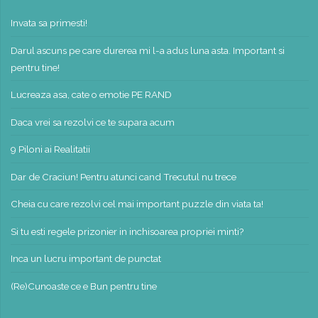
Invata sa primesti!
Darul ascuns pe care durerea mi l-a adus luna asta. Important si
pentru tine!
Lucreaza asa, cate o emotie PE RAND
Daca vrei sa rezolvi ce te supara acum
9 Piloni ai Realitatii
Dar de Craciun! Pentru atunci cand Trecutul nu trece
Cheia cu care rezolvi cel mai important puzzle din viata ta!
Si tu esti regele prizonier in inchisoarea propriei minti?
Inca un lucru important de punctat
(Re)Cunoaste ce e Bun pentru tine