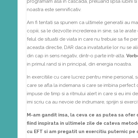
programam asa in cascada, preluand lipsa iubirii si a
noastra este semnificativ.
Am fi tentati sa spunem ca ultimele generatii au mai
copiii, sa le dezvolte increderea in sine, sa le ara
felul de situatii de viata in care nu trebuie sa fie per
aceasta directie, DAR daca invataturile lor nu se a
din cap in sens negativ, dintr-o parte intr-alta.
Vorb
in primul rand si in principal, din energia noastra.
In exercitiile cu care lucrez pentru mine personal,
care se afla la indemana si care se imbina perfect
impuse de timp si a ritmului alert in care si eu imi 
imi scriu ca au nevoie de indrumare, sprijin si exerci
M-am gandit insa, la ceva ce as putea sa ofer
fiind inspirata in ultimele zile de cateva meto
cu EFT si am pregatit un exercitiu puternic pe c