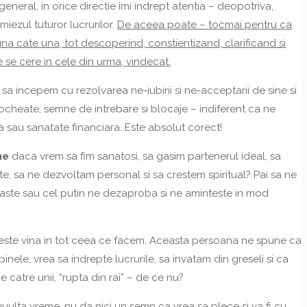
n general, in orice directie imi indrept atentia – deopotriva,
miezul tuturor lucrurilor.
De aceea poate – tocmai pentru ca
na cate una, tot descoperind, constientizand, clarificand si
se cere in cele din urma, vindecat.
 sa incepem cu rezolvarea ne-iubirii si ne-acceptarii de sine si
tocheate, semne de intrebare si blocaje – indiferent ca ne
iera sau sanatate financiara. Este absolut corect!
ne
daca vrem sa fim sanatosi, sa gasim partenerul ideal, sa
te, sa ne dezvoltam personal si sa crestem spiritual? Pai sa ne
raste sau cel putin ne dezaproba si ne aminteste in mod
gaseste vina in tot ceea ce facem. Aceasta persoana ne spune ca
nele, vrea sa indrepte lucrurile, sa invatam din greseli si ca
e catre unii, “rupta din rai” – de ce nu?
ulta vreme, nu da nici un semn ca vrea sa plece si va fi cu