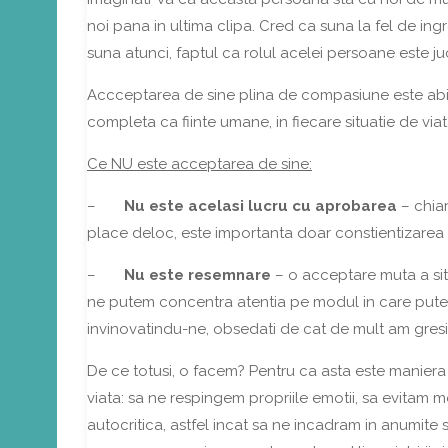
noi pana in ultima clipa. Cred ca suna la fel de ingroz
suna atunci, faptul ca rolul acelei persoane este ju
Accceptarea de sine plina de compasiune este abi
completa ca fiinte umane, in fiecare situatie de viata
Ce NU este acceptarea de sine:
–
Nu este acelasi lucru cu aprobarea
– chiar
place deloc, este importanta doar constientizarea 
–
Nu este resemnare
– o acceptare muta a sit
ne putem concentra atentia pe modul in care putem
invinovatindu-ne, obsedati de cat de mult am gresi
De ce totusi, o facem? Pentru ca asta este maniera 
viata: sa ne respingem propriile emotii, sa evitam m
autocritica, astfel incat sa ne incadram in anumite