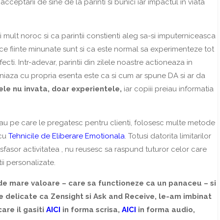
cceptarii de sine de la parinti si bunici iar impactul in viata
 mult noroc si ca parintii constienti aleg sa-si imputerniceasca
te ce fiinte minunate sunt si ca este normal sa experimenteze tot
fecti. Intr-adevar, parintii din zilele noastre actioneaza in
liniaza cu propria esenta este ca si cum ar spune DA si ar da
ele nu invata, doar experientele,
iar copiii preiau informatia
 sau pe care le pregatesc pentru clienti, folosesc multe metode
 cu
Tehnicile de Eliberare Emotionala
. Totusi datorita limitarilor
desfasor activitatea , nu reusesc sa raspund tuturor celor care
tii personalizate.
 de mare valoare – care sa functioneze ca un panaceu – si
de delicate ca Zensight si Ask and Receive, le-am imbinat
are il gasiti
AICI
in forma scrisa,
AICI
in forma audio,