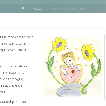
Home
Metode
Cea mai sigura rezolvare!
st un moment in care
importanta temei in
jul si vor folosi
sider ca merita cea
 intre succes si
 si dezamagire,
as raspunde ca
nant.
sau cel personal, in