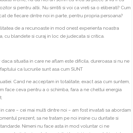
itor si pentru altii.. Nu simtiti si voi ca vreti sa o eliberati? Cum
cat de fiecare dintre noi in parte, pentru propria persoana?
litatea de a recunoaste in mod onest experienta noastra
, cu blandete si curaj in loc de judecata si critica.
 daca situatia in care ne aflam este dificila, dureroasa si nu ne
faptului ca lucrurile sunt asa cum SUNT
uatiei. Cand ne acceptam in totalitate, exact asa cum suntem,
 face ceva pentru a o schimba, fara a ne cheltui energia
t.
in care – cei mai multi dintre noi – am fost invatati sa abordam
omentul prezent, sa ne tratam pe noi insine cu duritate si
 standarde. Nimeni nu face asta in mod voluntar ci ne