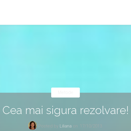
Metode
Cea mai sigura rezolvare!
Posted by
Liliana
on
17/10/2013