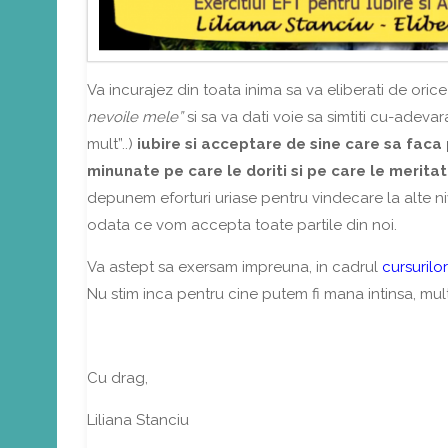
Va incurajez din toata inima sa va eliberati de or
nevoile mele”
si sa va dati voie sa simtiti cu-adeva
mult”..)
iubire si acceptare de sine care sa faca p
minunate pe care le doriti si pe care le merita
depunem eforturi uriase pentru vindecare la alte ni
odata ce vom accepta toate partile din noi.
Va astept sa exersam impreuna, in cadrul
cursurilor
Nu stim inca pentru cine putem fi mana intinsa, mult
Cu drag,
Liliana Stanciu