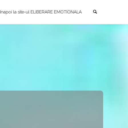
Search
Skip
Inapoi la site-ul ELIBERARE EMOTIONALA
to
content