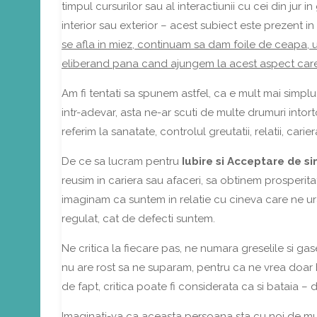
timpul cursurilor sau al interactiunii cu cei din jur i
interior sau exterior – acest subiect este prezent in 
se afla in miez, continuam sa dam foile de ceapa, u
eliberand pana cand ajungem la acest aspect care 
Am fi tentati sa spunem astfel, ca e mult mai simplu
intr-adevar, asta ne-ar scuti de multe drumuri intor
referim la sanatate, controlul greutatii, relatii, car
De ce sa lucram pentru
Iubire si Acceptare de si
reusim in cariera sau afaceri, sa obtinem prosperita
imaginam ca suntem in relatie cu cineva care ne u
regulat, cat de defecti suntem.
Ne critica la fiecare pas, ne numara greselile si 
nu are rost sa ne suparam, pentru ca ne vrea doar bi
de fapt, critica poate fi considerata ca si bataia – d
Imaginati-va ca aceasta persoana sta cu noi de muu