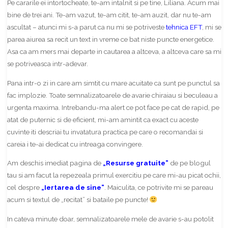
Pe cararile ei intortocheate, te-am intalnit si pe tine, Liliana. Acum mai
bine de trei ani. Te-am vazut, te-am citit, te-am auzit, dar nu te-am
ascultat – atunci mi s-a parut ca nu mi se potriveste
tehnica EFT
, mi se
parea aiurea sa recit un text in vreme ce bat niste puncte energetice.
Asa ca am mers mai departe in cautarea a altceva, a altceva care sa mi
se potriveasca intr-adevar.
Pana intr-o zi in care am simtit cu mare acuitate ca sunt pe punctul sa
fac implozie. Toate semnalizatoarele de avarie chiraiau si beculeau a
urgenta maxima. Intrebandu-ma alert ce pot face pe cat de rapid, pe
atat de puternic si de eficient, mi-am amintit ca exact cu aceste
cuvinte iti descriai tu invatatura practica pe care o recomandai si
careia i te-ai dedicat cu intreaga convingere.
Am deschis imediat pagina de
„Resurse gratuite”
de pe blogul
tau si am facut la repezeala primul exercitiu pe care mi-au picat ochii,
cel despre
„Iertarea de sine”
. Maiculita, ce potrivite mi se pareau
acum si textul de „recitat” si bataile pe puncte!
In cateva minute doar, semnalizatoarele mele de avarie s-au potolit