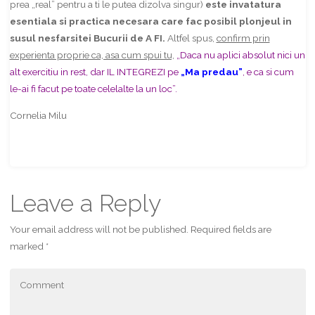
prea „real” pentru a ti le putea dizolva singur)
este invatatura
esentiala si practica necesara care fac posibil plonjeul in
susul nesfarsitei Bucurii de A FI.
Altfel spus,
confirm prin
experienta proprie ca, asa cum spui tu,
„Daca nu aplici absolut nici un
alt exercitiu in rest, dar IL INTEGREZI pe
„Ma predau”
, e ca si cum
le-ai fi facut pe toate celelalte la un loc”.
Cornelia Milu
Share
Leave a Reply
Your email address will not be published.
Required fields are
marked
*