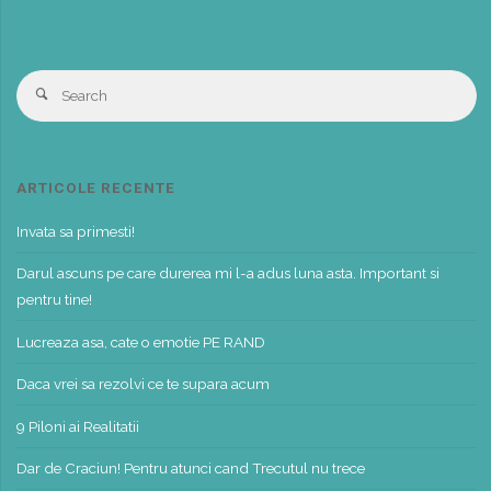
S
Search
fo
ARTICOLE RECENTE
Invata sa primesti!
Darul ascuns pe care durerea mi l-a adus luna asta. Important si
pentru tine!
Lucreaza asa, cate o emotie PE RAND
Daca vrei sa rezolvi ce te supara acum
9 Piloni ai Realitatii
Dar de Craciun! Pentru atunci cand Trecutul nu trece