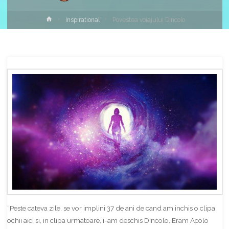
Home
Inspirational
Povestea voiajului Dincolo
Share
“Peste cateva zile, se vor implini 37 de ani de cand am inchis o clipa
ochii aici si, in clipa urmatoare, i-am deschis Dincolo. Eram Acolo