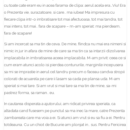
cu toate cate eram eu in acea farama de clipa: aerul acela era…Viu! Era
o Prezenta vie, surazatoare, si care.. ma iubea! Ma impresura cu
fiecare clipa intr-o imbratisare tot mai afectuoasa, tot mai tandra, tot
mai intens, tot mai.. fara de scapare – m-am speriat: ma pierdeam,
fara de scapare!
Si am incercat sa ma tin de ceva. De mine, fiindca nu mai era nimeni si
nimic in jur in afara de mine de care sa ma tin ca sa intarzii dizolvarea
implacabila in imbratisarea aceea implacabila. M-am privit: ceea ce si
cum eram atunci acolo isi pierdea contururile, marginile incepusera
sa mi se imprastie in aerul cel tandru precum o faceau candva stropii
colorati de acuarela pe care ii lasam sa cada pe plansa uda. M-am
speriat si mai tare. Si am vrut si mai tare sa ma tin de mine, sa-mi
pastrez forma, sa raman.. eu.
In cautarea disperata a ajutorului, am ridicat privirea speriata, ca
altadata cand fusesem pe punctul sa ma inec la mare, catre Prezenta
zambareata care ma voia a ei. Si atunci am vrut si eu sa fiu a ei. Pentru
totdeauna. Cu un chiot de Bucurie am plonjat in.. sus. Pentru Fericirea