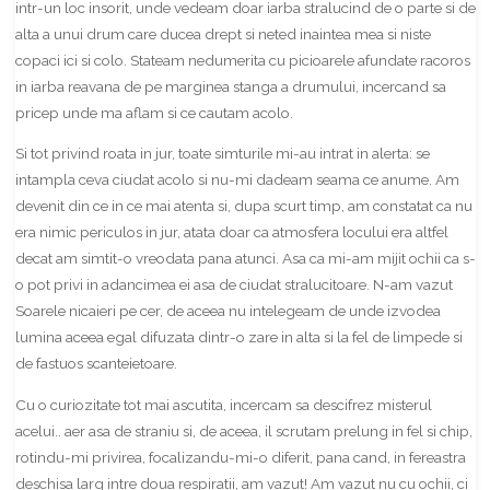
intr-un loc insorit, unde vedeam doar iarba stralucind de o parte si de
alta a unui drum care ducea drept si neted inaintea mea si niste
copaci ici si colo. Stateam nedumerita cu picioarele afundate racoros
in iarba reavana de pe marginea stanga a drumului, incercand sa
pricep unde ma aflam si ce cautam acolo.
Si tot privind roata in jur, toate simturile mi-au intrat in alerta: se
intampla ceva ciudat acolo si nu-mi dadeam seama ce anume. Am
devenit din ce in ce mai atenta si, dupa scurt timp, am constatat ca nu
era nimic periculos in jur, atata doar ca atmosfera locului era altfel
decat am simtit-o vreodata pana atunci. Asa ca mi-am mijit ochii ca s-
o pot privi in adancimea ei asa de ciudat stralucitoare. N-am vazut
Soarele nicaieri pe cer, de aceea nu intelegeam de unde izvodea
lumina aceea egal difuzata dintr-o zare in alta si la fel de limpede si
de fastuos scanteietoare.
Cu o curiozitate tot mai ascutita, incercam sa descifrez misterul
acelui.. aer asa de straniu si, de aceea, il scrutam prelung in fel si chip,
rotindu-mi privirea, focalizandu-mi-o diferit, pana cand, in fereastra
deschisa larg intre doua respiratii, am vazut! Am vazut nu cu ochii, ci