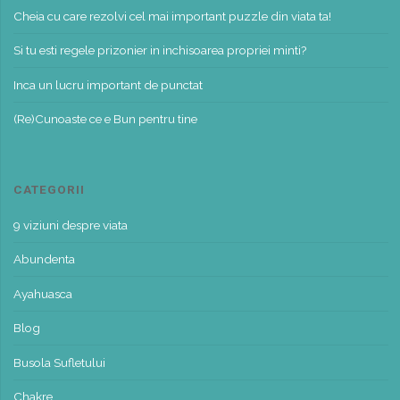
Cheia cu care rezolvi cel mai important puzzle din viata ta!
Si tu esti regele prizonier in inchisoarea propriei minti?
Inca un lucru important de punctat
(Re)Cunoaste ce e Bun pentru tine
CATEGORII
9 viziuni despre viata
Abundenta
Ayahuasca
Blog
Busola Sufletului
Chakre