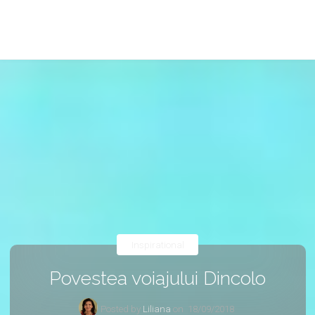
Inspirational
Povestea voiajului Dincolo
Posted by
Liliana
on
18/09/2018