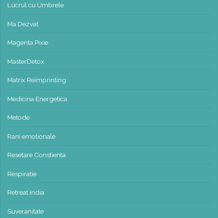
Lucrul cu Umbrele
Ma Dezvat
Magenta Pixie
MasterDetox
Matrix Reimprinting
Medicina Energetica
Metode
Rani emotionale
Resetare Constienta
Respiratie
Retreat India
Suveranitate