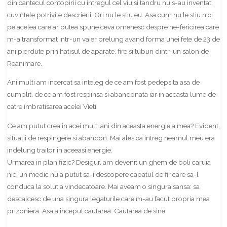
din cantecul contopirii cu intregul cel viu si tandru nu s-au inventat
cuvintele potrivite descrierii. Ori nu le stiu eu. Asa cum nu le stiu nici
pe acelea care ar putea spune ceva omenesc despre ne-fericirea care
m-a transformat intr-un vaier prelung avand forma unei fete de 23 de
ani pierdute prin hatisul de aparate, fire si tuburi dintr-un salon de
Reanimare.
Ani multi am incercat sa inteleg de ce am fost pedepsita asa de
cumplit, de ce am fost respinsa si abandonata iar in aceasta lume de
catre imbratisarea acelei Vieti.
Ce am putut crea in acei multi ani din aceasta energie a mea? Evident,
situatii de respingere si abandon. Mai ales ca intreg neamul meu era
indelung traitor in aceeasi energie.
Urmarea in plan fizic? Desigur, am devenit un ghem de boli caruia
nici un medic nu a putut sa-i descopere capatul de fir care sa-l
conduca la solutia vindecatoare. Mai aveam o singura sansa: sa
descalcesc de una singura legaturile care m-au facut propria mea
prizoniera. Asa a inceput cautarea. Cautarea de sine.