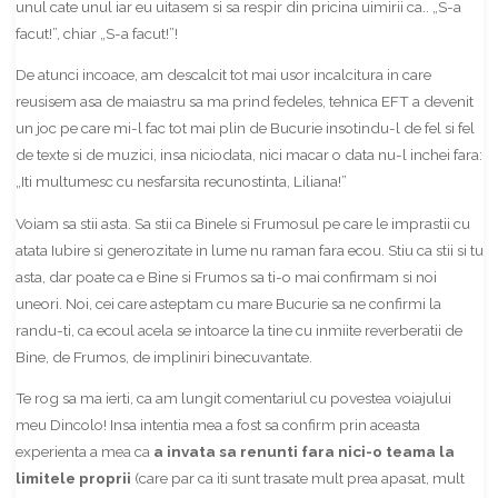
unul cate unul iar eu uitasem si sa respir din pricina uimirii ca.. „S-a
facut!”, chiar „S-a facut!”!
De atunci incoace, am descalcit tot mai usor incalcitura in care
reusisem asa de maiastru sa ma prind fedeles, tehnica EFT a devenit
un joc pe care mi-l fac tot mai plin de Bucurie insotindu-l de fel si fel
de texte si de muzici, insa niciodata, nici macar o data nu-l inchei fara:
„Iti multumesc cu nesfarsita recunostinta, Liliana!”
Voiam sa stii asta. Sa stii ca Binele si Frumosul pe care le imprastii cu
atata Iubire si generozitate in lume nu raman fara ecou. Stiu ca stii si tu
asta, dar poate ca e Bine si Frumos sa ti-o mai confirmam si noi
uneori. Noi, cei care asteptam cu mare Bucurie sa ne confirmi la
randu-ti, ca ecoul acela se intoarce la tine cu inmiite reverberatii de
Bine, de Frumos, de impliniri binecuvantate.
Te rog sa ma ierti, ca am lungit comentariul cu povestea voiajului
meu Dincolo! Insa intentia mea a fost sa confirm prin aceasta
experienta a mea ca
a invata sa renunti fara nici-o teama la
limitele proprii
(care par ca iti sunt trasate mult prea apasat, mult