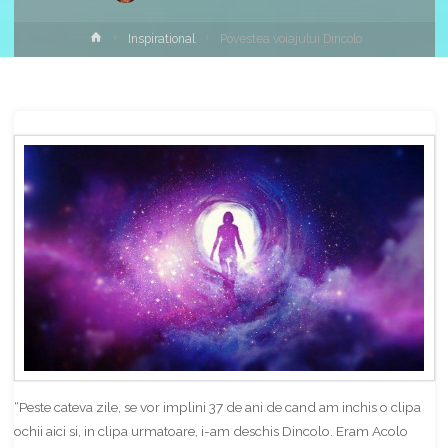
Home
Inspirational
Povestea voiajului Dincolo
Share
“Peste cateva zile, se vor implini 37 de ani de cand am inchis o clipa
ochii aici si, in clipa urmatoare, i-am deschis Dincolo. Eram Acolo