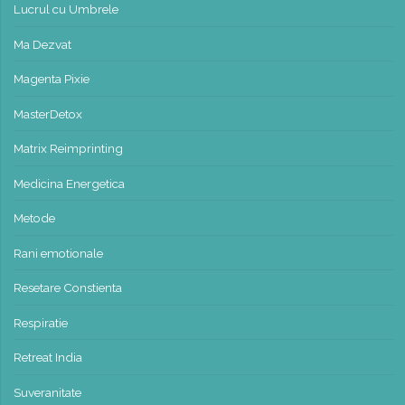
Lucrul cu Umbrele
Ma Dezvat
Magenta Pixie
MasterDetox
Matrix Reimprinting
Medicina Energetica
Metode
Rani emotionale
Resetare Constienta
Respiratie
Retreat India
Suveranitate