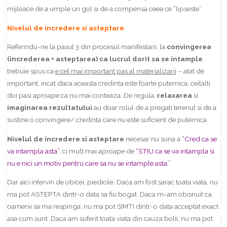
mijloace de a umple un gol si de a compensa ceea ce “lipseste”.
Nivelul de incredere si asteptare
Referindu-ne la pasul 3 din procesul manifestarii, la
convingerea
(increderea + asteptarea) ca lucrul dorit sa se intample
,
trebuie spus ca
e cel mai important pas al materializarii
– atat de
important, incat daca aceasta credinta este foarte puternica, ceilalti
doi pasi aproape ca nu mai conteaza. De regula,
relaxarea
si
imaginarea rezultatului
au doar rolul de a pregati terenul si de a
sustine o convingere/ credinta care nu este suficient de puternica.
Nivelul de incredere si asteptare
necesar nu suna a
“Cred ca se
va intampla asta”
, ci mult mai aproape de
“STIU ca se va intampla si
nu e nici un motiv pentru care sa nu se intample asta.”
Dar aici intervin de obicei, piedicile. Daca am fost sarac toata viata, nu
ma pot ASTEPTA dintr-o data sa fiu bogat. Daca m-am obisnuit ca
oamenii sa ma respinga, nu ma pot SIMTI dintr-o data acceptat exact
asa cum sunt. Daca am suferit toata viata din cauza bolii, nu ma pot