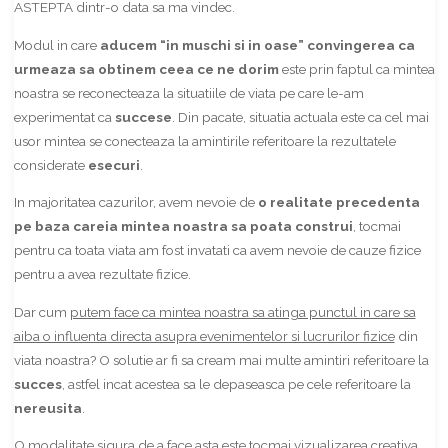
ASTEPTA dintr-o data sa ma vindec.
Modul in care
aducem “in muschi si in oase” convingerea ca
urmeaza sa obtinem ceea ce ne dorim
este prin faptul ca mintea
noastra se reconecteaza la situatiile de viata pe care le-am
experimentat ca
succese
. Din pacate, situatia actuala este ca cel mai
usor mintea se conecteaza la amintirile referitoare la rezultatele
considerate
esecuri
.
In majoritatea cazurilor, avem nevoie de
o realitate precedenta
pe baza careia mintea noastra sa poata construi
, tocmai
pentru ca toata viata am fost invatati ca avem nevoie de cauze fizice
pentru a avea rezultate fizice.
Dar cum
putem face ca mintea noastra sa atinga punctul in care sa
aiba o influenta directa asupra evenimentelor si lucrurilor fizice
din
viata noastra? O solutie ar fi sa cream mai multe amintiri referitoare la
succes
, astfel incat acestea sa le depaseasca pe cele referitoare la
nereusita
.
O modalitate sigura de a face asta este tocmai
vizualizarea creativa,