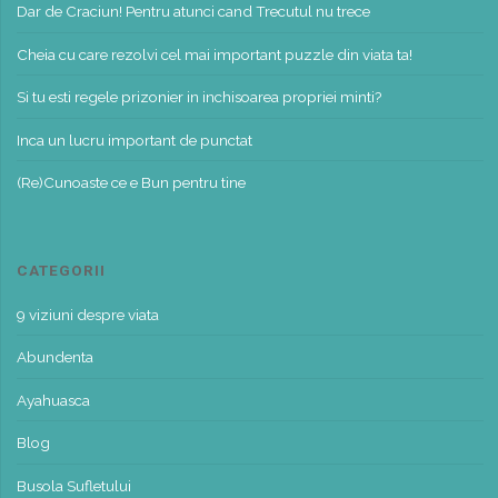
Dar de Craciun! Pentru atunci cand Trecutul nu trece
Cheia cu care rezolvi cel mai important puzzle din viata ta!
Si tu esti regele prizonier in inchisoarea propriei minti?
Inca un lucru important de punctat
(Re)Cunoaste ce e Bun pentru tine
CATEGORII
9 viziuni despre viata
Abundenta
Ayahuasca
Blog
Busola Sufletului