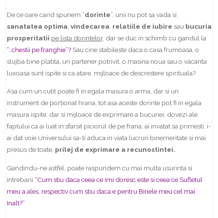
De ce oare cand spunem “
dorinte
”, unii nu pot sa vada si
sanatatea optima
,
vindecarea
,
relatiile de iubire
sau
bucuria
prosperitatii
pe lista dorintelor
, dar se duc in schimb cu gandul la
“..chestii pe franghie”?
Sau cine stabileste daca o casa frumoasa, o
slujba bine platita, un partener potrivit, o masina noua sau o vacanta
luxoasa sunt ispite si ca atare, mijloace de descrestere spirituala?
Asa cum un cutit poate fi in egala masura o arma, dar si un
instrument de portionat hrana, tot asa aceste dorinte pot fi in egala
masura ispite, dar si mijloace de exprimare a bucuriei, dovezi ale
faptului ca ai luat in sfarsit piciorul de pe frana, ai invatat sa primesti, i-
ai dat voie Universului sa-ti aduca in viata lucruri binemeritate si mai
presus de toate,
prilej de exprimare a recunostintei.
Gandindu-ne astfel, poate raspundem cu mai multa usurinta si
intrebarii
“Cum stiu daca ceea ce imi doresc este si ceea ce Sufletul
meu a ales, respectiv cum stiu daca e pentru Binele meu cel mai
Inalt?”