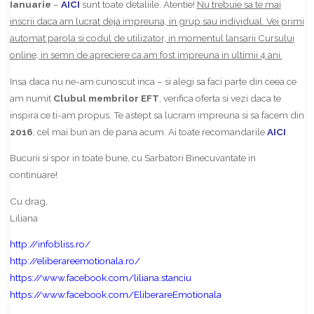
Ianuarie
–
AICI
sunt toate detaliile. Atentie!
Nu trebuie sa te mai
inscrii daca am lucrat deja impreuna, in grup sau individual. Vei primi
automat parola si codul de utilizator, in momentul lansarii Cursului
online, in semn de apreciere ca am fost impreuna in ultimii 4 ani.
Insa daca nu ne-am cunoscut inca – si alegi sa faci parte din ceea ce
am numit
Clubul membrilor EFT
, verifica oferta si vezi daca te
inspira ce ti-am propus. Te astept sa lucram impreuna si sa facem din
2016
, cel mai bun an de pana acum. Ai toate recomandarile
AICI
.
Bucurii si spor in toate bune, cu Sarbatori Binecuvantate in
continuare!
Cu drag,
Liliana
http://infobliss.ro/
http://eliberareemotionala.ro/
https://www.facebook.com/liliana.stanciu
https://www.facebook.com/EliberareEmotionala