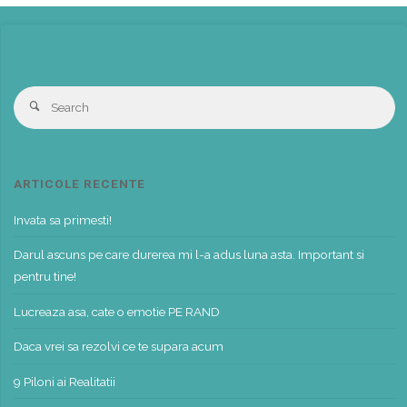
S
Search
fo
ARTICOLE RECENTE
Invata sa primesti!
Darul ascuns pe care durerea mi l-a adus luna asta. Important si
pentru tine!
Lucreaza asa, cate o emotie PE RAND
Daca vrei sa rezolvi ce te supara acum
9 Piloni ai Realitatii