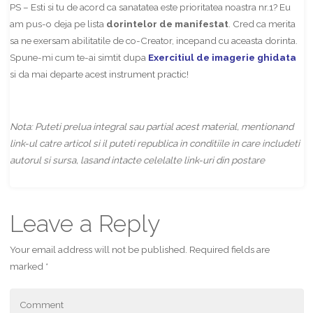
PS – Esti si tu de acord ca sanatatea este prioritatea noastra nr.1? Eu
am pus-o deja pe lista
dorintelor de manifestat
. Cred ca merita
sa ne exersam abilitatile de co-Creator, incepand cu aceasta dorinta.
Spune-mi cum te-ai simtit dupa
Exercitiul de imagerie ghidata
si da mai departe acest instrument practic!
Nota: Puteti prelua integral sau partial acest material, mentionand
link-ul catre articol si il puteti republica in conditiile in care includeti
autorul si sursa, lasand intacte celelalte link-uri din postare
Leave a Reply
Your email address will not be published.
Required fields are
marked
*