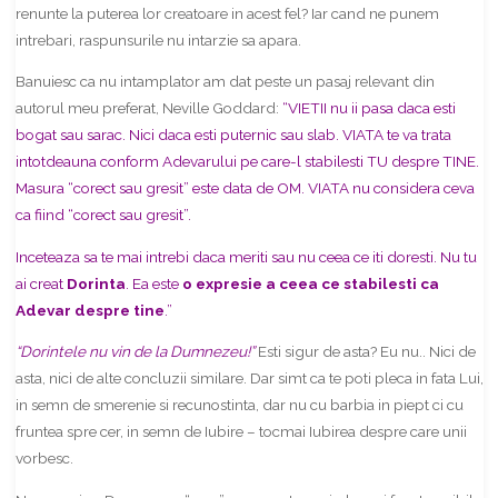
renunte la puterea lor creatoare in acest fel? Iar cand ne punem
intrebari, raspunsurile nu intarzie sa apara.
Banuiesc ca nu intamplator am dat peste un pasaj relevant din
autorul meu preferat, Neville Goddard:
“VIETII nu ii pasa daca esti
bogat sau sarac. Nici daca esti puternic sau slab. VIATA te va trata
intotdeauna conform Adevarului pe care-l stabilesti TU despre TINE.
Masura “corect sau gresit” este data de OM. VIATA nu considera ceva
ca fiind “corect sau gresit”.
Inceteaza sa te mai intrebi daca meriti sau nu ceea ce iti doresti. Nu tu
ai creat
Dorinta
. Ea este
o expresie a ceea ce stabilesti ca
Adevar despre tine
.”
“Dorintele nu vin de la Dumnezeu!”
Esti sigur de asta? Eu nu.. Nici de
asta, nici de alte concluzii similare. Dar simt ca te poti pleca in fata Lui,
in semn de smerenie si recunostinta, dar nu cu barbia in piept ci cu
fruntea spre cer, in semn de Iubire – tocmai Iubirea despre care unii
vorbesc.