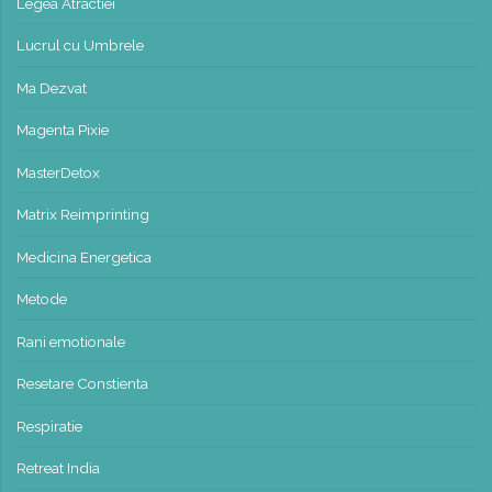
Legea Atractiei
Lucrul cu Umbrele
Ma Dezvat
Magenta Pixie
MasterDetox
Matrix Reimprinting
Medicina Energetica
Metode
Rani emotionale
Resetare Constienta
Respiratie
Retreat India