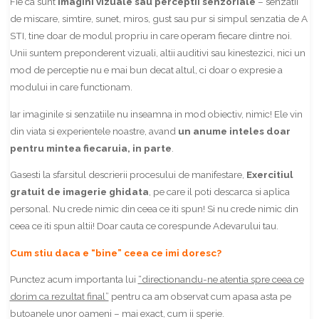
Fie ca sunt
imagini vizuale sau perceptii senzoriale
– senzatii
de miscare, simtire, sunet, miros, gust sau pur si simpul senzatia de A
STI, tine doar de modul propriu in care operam fiecare dintre noi.
Unii suntem preponderent vizuali, altii auditivi sau kinestezici, nici un
mod de perceptie nu e mai bun decat altul, ci doar o expresie a
modului in care functionam.
Iar imaginile si senzatiile nu inseamna in mod obiectiv, nimic! Ele vin
din viata si experientele noastre, avand
un anume
inteles doar
pentru mintea fiecaruia, in parte
.
Gasesti la sfarsitul descrierii procesului de manifestare,
Exercitiul
gratuit de imagerie ghidata
, pe care il poti descarca si aplica
personal. Nu crede nimic din ceea ce iti spun! Si nu crede nimic din
ceea ce iti spun altii! Doar cauta ce corespunde Adevarului tau.
Cum stiu daca e “bine” ceea ce imi doresc?
Punctez acum importanta lui
“directionandu-ne atentia spre ceea ce
dorim ca rezultat final”
pentru ca am observat cum apasa asta pe
butoanele unor oameni – mai exact, cum ii sperie.