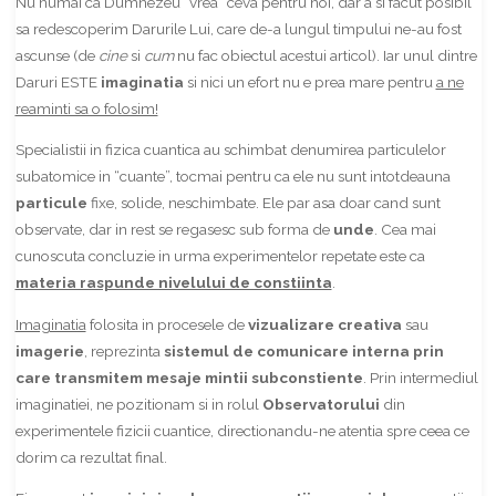
Nu numai ca Dumnezeu “vrea” ceva pentru noi, dar a si facut posibil
sa redescoperim Darurile Lui, care de-a lungul timpului ne-au fost
ascunse (de
cine
si
cum
nu fac obiectul acestui articol). Iar unul dintre
Daruri ESTE
imaginatia
si nici un efort nu e prea mare pentru
a ne
reaminti sa o folosim!
Specialistii in fizica cuantica au schimbat denumirea particulelor
subatomice in “cuante”, tocmai pentru ca ele nu sunt intotdeauna
particule
fixe, solide, neschimbate. Ele par asa doar cand sunt
observate, dar in rest se regasesc sub forma de
unde
. Cea mai
cunoscuta concluzie in urma experimentelor repetate este ca
materia raspunde nivelului de constiinta
.
Imaginatia
folosita in procesele de
vizualizare creativa
sau
imagerie
, reprezinta
sistemul de comunicare interna prin
care transmitem mesaje mintii subconstiente
. Prin intermediul
imaginatiei, ne pozitionam si in rolul
Observatorului
din
experimentele fizicii cuantice, directionandu-ne atentia spre ceea ce
dorim ca rezultat final.