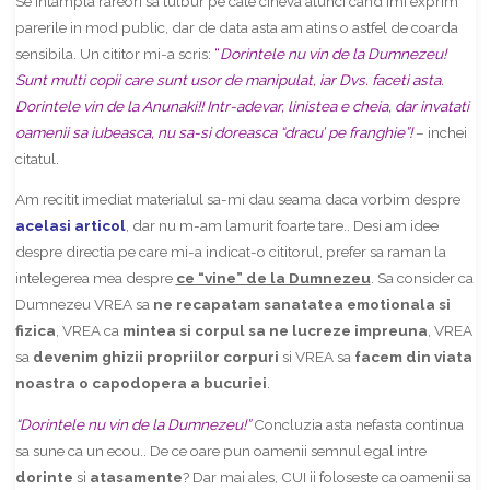
Se intampla rareori sa tulbur pe cate cineva atunci cand imi exprim
parerile in mod public, dar de data asta am atins o astfel de coarda
sensibila. Un cititor mi-a scris:
“
Dorintele nu vin de la Dumnezeu!
Sunt multi copii care sunt usor de manipulat, iar Dvs. faceti asta.
Dorintele vin de la Anunaki!! Intr-adevar, linistea e cheia, dar invatati
oamenii sa iubeasca, nu sa-si doreasca “dracu’ pe franghie”!
– inchei
citatul.
Am recitit imediat materialul sa-mi dau seama daca vorbim despre
acelasi articol
, dar nu m-am lamurit foarte tare.. Desi am idee
despre directia pe care mi-a indicat-o cititorul, prefer sa raman la
intelegerea mea despre
ce “vine” de la Dumnezeu
. Sa consider ca
Dumnezeu VREA sa
ne recapatam sanatatea emotionala si
fizica
, VREA ca
mintea si corpul sa ne lucreze impreuna
, VREA
sa
devenim ghizii propriilor corpuri
si VREA sa
facem din viata
noastra o capodopera a bucuriei
.
“Dorintele nu vin de la Dumnezeu!”
Concluzia asta nefasta continua
sa sune ca un ecou.. De ce oare pun oamenii semnul egal intre
dorinte
si
atasamente
? Dar mai ales, CUI ii foloseste ca oamenii sa