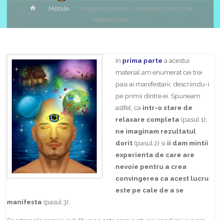
Home
Metode
Imagerie ghidata – Instrument practic de
materializare
In
prima parte
a acestui
material am enumerat cei trei
pasi ai manifestarii, descriindu-i
pe primii dintre ei. Spuneam
astfel, ca
intr-o stare de
relaxare completa
(pasul 1),
ne imaginam rezultatul
dorit
(pasul 2) si
ii dam mintii
experienta de care are
nevoie pentru a crea
convingerea ca acest lucru
este pe cale de a se
manifesta
(pasul 3).