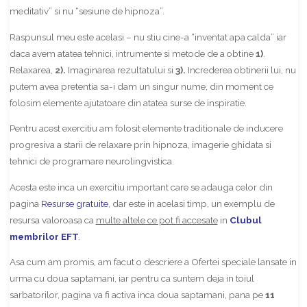
meditativ” si nu “sesiune de hipnoza”.
Raspunsul meu este acelasi – nu stiu cine-a “inventat apa calda” iar
daca avem atatea tehnici, intrumente si metode de a obtine
1)
.
Relaxarea,
2).
Imaginarea rezultatului si
3).
Increderea obtinerii lui, nu
putem avea pretentia sa-i dam un singur nume, din moment ce
folosim elemente ajutatoare din atatea surse de inspiratie.
Pentru acest exercitiu am folosit elemente traditionale de inducere
progresiva a starii de relaxare prin hipnoza, imagerie ghidata si
tehnici de programare neurolingvistica.
Acesta este inca un exercitiu important care se adauga celor din
pagina
Resurse gratuite
, dar este in acelasi timp, un exemplu de
resursa valoroasa ca
multe altele ce pot fi accesate
in
Clubul
membrilor EFT
.
Asa cum am promis, am facut o descriere a Ofertei speciale lansate in
urma cu doua saptamani, iar pentru ca suntem deja in toiul
sarbatorilor, pagina va fi activa inca doua saptamani, pana pe
11