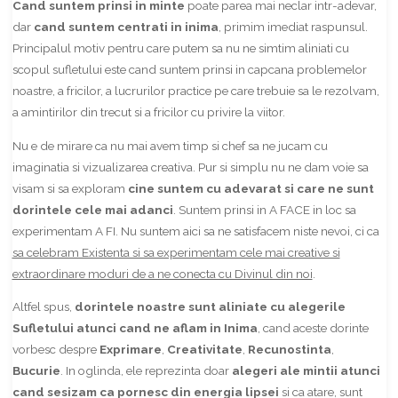
Cand suntem prinsi in minte
poate parea mai neclar intr-adevar,
dar
cand
suntem centrati in inima
, primim imediat raspunsul.
Principalul motiv pentru care putem sa nu ne simtim aliniati cu
scopul sufletului este cand suntem prinsi in capcana problemelor
noastre, a fricilor, a lucrurilor practice pe care trebuie sa le rezolvam,
a amintirilor din trecut si a fricilor cu privire la viitor.
Nu e de mirare ca nu mai avem timp si chef sa ne jucam cu
imaginatia si vizualizarea creativa. Pur si simplu nu ne dam voie sa
visam si sa exploram
cine suntem cu adevarat si care ne sunt
dorintele cele mai adanci
. Suntem prinsi in A FACE in loc sa
experimentam A FI. Nu suntem aici sa ne satisfacem niste nevoi, ci ca
sa celebram Existenta si sa experimentam cele mai creative si
extraordinare moduri de a ne conecta cu Divinul din noi
.
Altfel spus,
dorintele noastre sunt aliniate cu alegerile
Sufletului atunci cand ne aflam in Inima
, cand aceste dorinte
vorbesc despre
Exprimare
,
Creativitate
,
Recunostinta
,
Bucurie
. In oglinda, ele reprezinta doar
alegeri ale mintii atunci
cand sesizam ca pornesc din energia lipsei
si ca atare, sunt