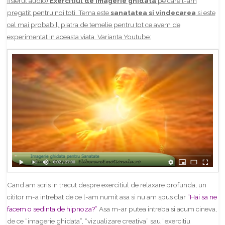
fisierul audio)
Exercitiul de imagerie ghidata
pe care l-am
pregatit pentru noi toti. Tema este
sanatatea si vindecarea
si este
cel mai probabil, piatra de temelie pentru tot ce avem de
experimentat in aceasta viata. Varianta Youtube:
Cand am scris in trecut despre exercitiul de relaxare profunda, un
cititor m-a intrebat de ce l-am numit asa si nu am spus clar
“Hai sa ne
facem o sedinta de hipnoza?”
Asa m-ar putea intreba si acum cineva,
de ce “imagerie ghidata”, “vizualizare creativa” sau “exercitiu