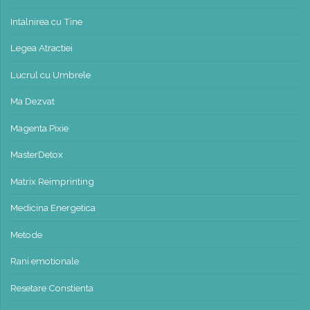
Intalnirea cu Tine
Legea Atractiei
Lucrul cu Umbrele
Ma Dezvat
Magenta Pixie
MasterDetox
Matrix Reimprinting
Medicina Energetica
Metode
Rani emotionale
Resetare Constienta