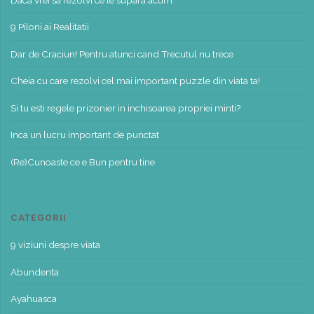
9 Piloni ai Realitatii
Dar de Craciun! Pentru atunci cand Trecutul nu trece
Cheia cu care rezolvi cel mai important puzzle din viata ta!
Si tu esti regele prizonier in inchisoarea propriei minti?
Inca un lucru important de punctat
(Re)Cunoaste ce e Bun pentru tine
CATEGORII
9 viziuni despre viata
Abundenta
Ayahuasca