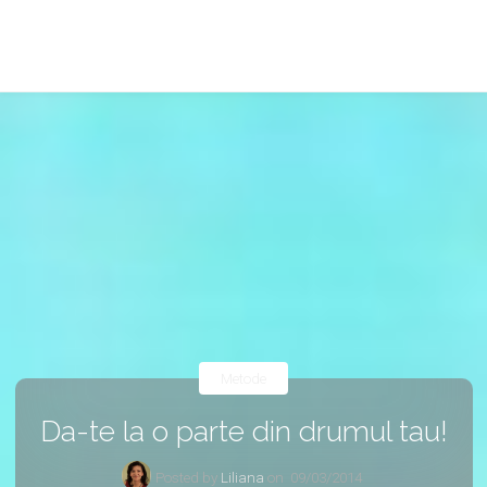
Metode
Da-te la o parte din drumul tau!
Posted by
Liliana
on
09/03/2014