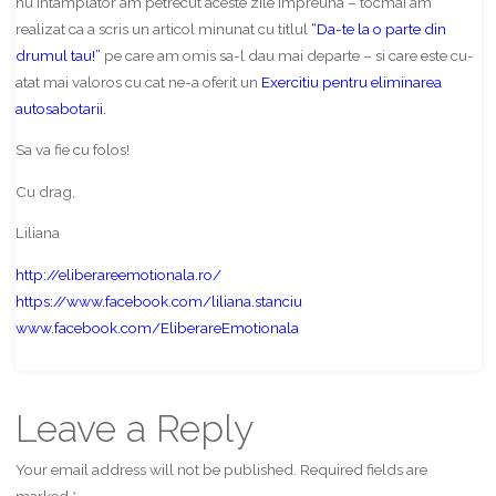
nu intamplator am petrecut aceste zile impreuna – tocmai am
realizat ca a scris un articol minunat cu titlul
“Da-te la o parte din
drumul tau!”
pe care am omis sa-l dau mai departe – si care este cu-
atat mai valoros cu cat ne-a oferit un
Exercitiu pentru eliminarea
autosabotarii
.
Sa va fie cu folos!
Cu drag,
Liliana
http://eliberareemotionala.ro/
https://www.facebook.com/liliana.stanciu
www.facebook.com/EliberareEmotionala
Leave a Reply
Your email address will not be published.
Required fields are
marked
*