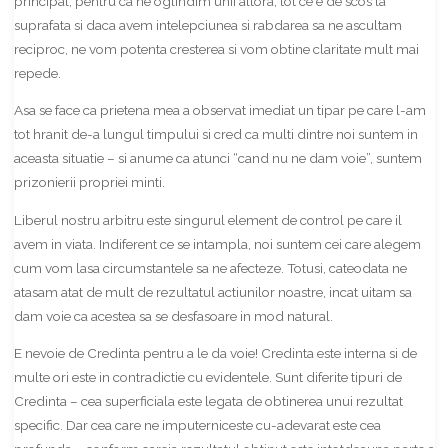
principal, pentru ca ne oglindim unii altora, tot ce e de scos la
suprafata si daca avem intelepciunea si rabdarea sa ne ascultam
reciproc, ne vom potenta cresterea si vom obtine claritate mult mai
repede.
Asa se face ca prietena mea a observat imediat un tipar pe care l-am
tot hranit de-a lungul timpului si cred ca multi dintre noi suntem in
aceasta situatie – si anume ca atunci
“cand nu ne dam voie”, suntem
prizonierii propriei minti.
Liberul nostru arbitru este singurul element de control pe care il
avem in viata. Indiferent ce se intampla, noi suntem cei care alegem
cum vom lasa circumstantele sa ne afecteze. Totusi, cateodata ne
atasam atat de mult de rezultatul actiunilor noastre, incat uitam sa
dam voie ca acestea sa se desfasoare in mod natural.
E nevoie de Credinta pentru a le da voie! Credinta este interna si de
multe ori este in contradictie cu evidentele. Sunt diferite tipuri de
Credinta – cea superficiala este legata de obtinerea unui rezultat
specific. Dar cea care ne imputerniceste cu-adevarat este cea