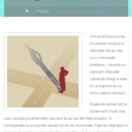
Home
Metode
Da-te la o parte din drumul tau!
Am avut bucuria sa-
mi petrec timpul in
ultimele doua zile,
cu o minunata
prietena – ocazie cu
care am discutat
subiecte dragi si asta
m-a inspirat sa va
scriu cateva randuri.
Poate ati remarcat ca
observam mult mai
usor solutia problemelor pe care le au cei din fata noastra, in
comparatie cu propriile situatii ce se cer rezolvate. Asta se intampla in