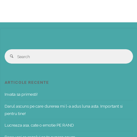
S
Search
fo
ARTICOLE RECENTE
Invata sa primesti!
Darul ascuns pe care durerea mi l-a adus luna asta. Important si
pentru tine!
Lucreaza asa, cate o emotie PE RAND
Daca vrei sa rezolvi ce te supara acum