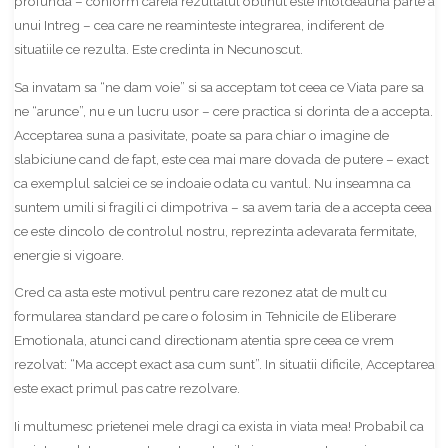
profunda – conform careia
rezultatul obtinut este intotdeauna parte a
unui Intreg
– cea care ne reaminteste integrarea, indiferent de
situatiile ce rezulta. Este credinta in Necunoscut.
Sa invatam sa “ne dam voie” si sa acceptam tot ceea ce Viata pare sa
ne “arunce”, nu e un lucru usor – cere practica si dorinta de a accepta.
Acceptarea
suna a pasivitate, poate sa para chiar o imagine de
slabiciune cand de fapt, este cea mai mare dovada de putere – exact
ca exemplul salciei ce se indoaie odata cu vantul. Nu inseamna ca
suntem umili si fragili ci dimpotriva – sa avem taria de a accepta ceea
ce este dincolo de controlul nostru, reprezinta adevarata fermitate,
energie si vigoare.
Cred ca asta este motivul pentru care rezonez atat de mult cu
formularea standard pe care o folosim in Tehnicile de Eliberare
Emotionala, atunci cand directionam atentia spre ceea ce vrem
rezolvat:
“Ma accept exact asa cum sunt”.
In situatii dificile, Acceptarea
este exact primul pas catre rezolvare.
Ii multumesc prietenei mele dragi ca exista in viata mea! Probabil ca