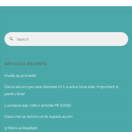
S
Search
fo
ARTICOLE RECENTE
Invata sa primesti!
Darul ascuns pe care durerea mi l-a adus luna asta. Important si
pentru tine!
Lucreaza asa, cate o emotie PE RAND
Daca vrei sa rezolvi ce te supara acum
9 Piloni ai Realitatii