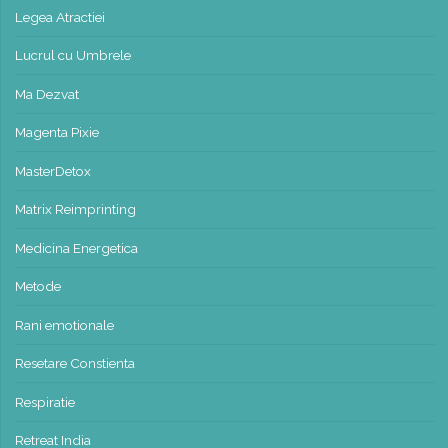
Legea Atractiei
Lucrul cu Umbrele
Ma Dezvat
Magenta Pixie
MasterDetox
Matrix Reimprinting
Medicina Energetica
Metode
Rani emotionale
Resetare Constienta
Respiratie
Retreat India