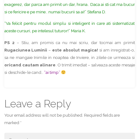
exagerez, dar parca am primit un dar, hrana.. Daca ai sti cat ma bucur
si ce fericire e pe mine.. numai bucurii sa ai!” Stefana D.
“Va felicit pentru modul simplu si inteligent in care ati sistematizat
aceste cursuri, pe intelesul tuturor!” Maria K.
PS 2
– Stiu, am promis ca nu mai scriu, dar tocmai am primit
Rugaciunea Luminii
–
este absolut magica!
si am inregistrat-o,
sa ne mangaie Inimile in noaptea de Inviere, in zilele ce urmeaza si
oricand cautam alinare
. O trimit imediat – salveaza aceste mesaje
si deschide-le cand..
“ai timp”
Share
Leave a Reply
Your email address will not be published.
Required fields are
marked
*