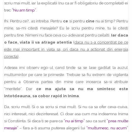
scriu mai mult, iar la explicatii (nu ca ar fi obligatoriu de completat) ei
trec
“Nu am timp”
.
Ihi. Pentru ce?.. as intreba. Pentru
ce
si pentru
cine
nu ai timp? Pentru
mine, sa-mi citesti mesajele? Eu le scriu pentru mine, tu le citesti
pentru tine. Nimeni nu face ceva cu-adevarat pentru ceilalti.
Iar daca
o face, viata ii va atrage atentia
(
daca nu s-a concentrat pe ce
este mai important in viata sa, ori daca nu a actionat din energia
corecta)
.
Adesea imi observ ego-ul cand tinde sa se lase gadilat la auzul
multumirilor pe care le primeste. Trebuie sa fiu extrem de vigilenta
pentru a Observa partea din mine care incearca sa-si atribuie
“meritele”. Dar
ce ma ajuta sa nu ma smintesc este
intotdeauna, sa cobor rapid in Inima
.
Da, scriu mult. Si o sa scriu si mai mult. Si nu ca sa ofer ceva-cuiva,
nici interesat, nici dezinteresat. Ci doar asa cum ma indeamna Inima
si Constiinta. Si daca ti se pare ca
“nu ai timp”
sau ca sunt
“prea multe
mesaje”
– fara a-ti asuma puterea alegerii lui
“multumesc, nu acum”