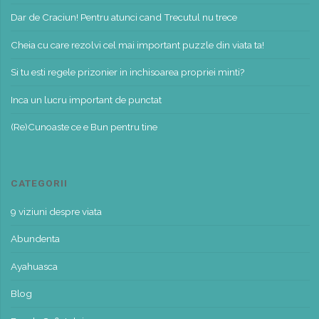
Dar de Craciun! Pentru atunci cand Trecutul nu trece
Cheia cu care rezolvi cel mai important puzzle din viata ta!
Si tu esti regele prizonier in inchisoarea propriei minti?
Inca un lucru important de punctat
(Re)Cunoaste ce e Bun pentru tine
CATEGORII
9 viziuni despre viata
Abundenta
Ayahuasca
Blog