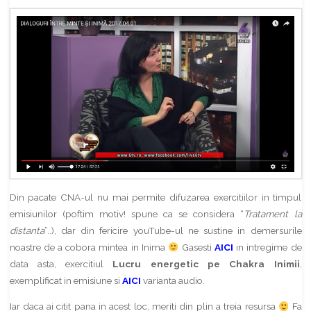
Din pacate CNA-ul nu mai permite difuzarea exercitiilor in timpul
emisiunilor (poftim motiv! spune ca se considera “
Tratament la
distanta
”..), dar din fericire youTube-ul ne sustine in demersurile
noastre de a cobora mintea in Inima
Gasesti
AICI
in intregime de
data asta, exercitiul
Lucru energetic pe Chakra Inimii
,
exemplificat in emisiune si
AICI
varianta audio.
Iar daca ai citit pana in acest loc, meriti din plin a treia resursa
Fa