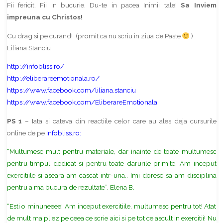
Fii fericit. Fii in bucurie. Du-te in pacea Inimii tale!
Sa Inviem
impreuna cu Christos!
Cu drag si pe curand! (promit ca nu scriu in ziua de Paste
)
Liliana Stanciu
http://infobliss.ro/
http://eliberareemotionala.ro/
https://www.facebook.com/liliana.stanciu
https://www.facebook.com/EliberareEmotionala
PS 1
– Iata si cateva din reactiile celor care au ales deja cursurile
online de pe
Infobliss.ro
:
“Multumesc mult pentru materiale, dar inainte de toate multumesc
pentru timpul dedicat si pentru toate darurile primite. Am inceput
exercitiile si aseara am cascat intr-una.. Imi doresc sa am disciplina
pentru a ma bucura de rezultate”. Elena B.
“Esti o minuneeee! Am inceput exercitiile, multumesc pentru tot! Atat
de mult ma pliez pe ceea ce scrie aici si pe tot ce ascult in exercitii! Nu