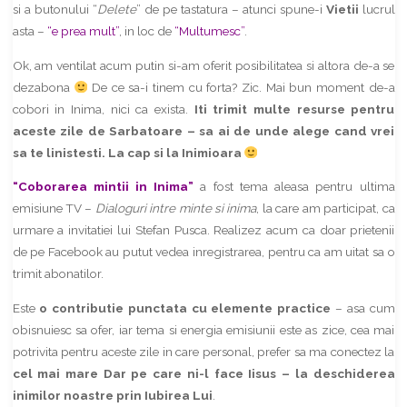
si a butonului “
Delete
” de pe tastatura – atunci spune-i
Vietii
lucrul
asta –
“e prea mult”
, in loc de
“Multumesc”
.
Ok, am ventilat acum putin si-am oferit posibilitatea si altora de-a se
dezabona
De ce sa-i tinem cu forta? Zic. Mai bun moment de-a
cobori in Inima, nici ca exista.
Iti trimit multe resurse pentru
aceste zile de Sarbatoare – sa ai de unde alege cand vrei
sa te linistesti. La cap si la Inimioara
“Coborarea mintii in Inima”
a fost tema aleasa pentru ultima
emisiune TV –
Dialoguri intre minte si inima
, la care am participat, ca
urmare a invitatiei lui Stefan Pusca. Realizez acum ca doar prietenii
de pe Facebook au putut vedea inregistrarea, pentru ca am uitat sa o
trimit abonatilor.
Este
o contributie punctata cu elemente practice
– asa cum
obisnuiesc sa ofer, iar tema si energia emisiunii este as zice, cea mai
potrivita pentru aceste zile in care personal, prefer sa ma conectez la
cel mai mare Dar pe care ni-l face Iisus – la deschiderea
inimilor noastre prin Iubirea Lui
.