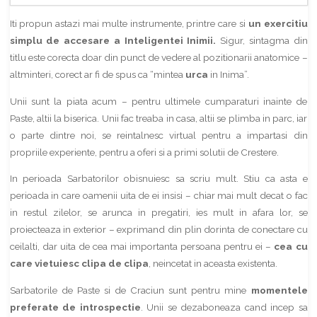
Iti propun astazi mai multe instrumente, printre care si
un exercitiu
simplu de accesare a Inteligentei Inimii.
Sigur, sintagma din
titlu este corecta doar din punct de vedere al pozitionarii anatomice –
altminteri, corect ar fi de spus ca “mintea
urca
in Inima”.
Unii sunt la piata acum – pentru ultimele cumparaturi inainte de
Paste, altii la biserica. Unii fac treaba in casa, altii se plimba in parc, iar
o parte dintre noi, se reintalnesc virtual pentru a impartasi din
propriile experiente, pentru a oferi si a primi solutii de Crestere.
In perioada Sarbatorilor obisnuiesc sa scriu mult. Stiu ca asta e
perioada in care oamenii uita de ei insisi – chiar mai mult decat o fac
in restul zilelor, se arunca in pregatiri, ies mult in afara lor, se
proiecteaza in exterior – exprimand din plin dorinta de conectare cu
ceilalti, dar uita de cea mai importanta persoana pentru ei –
cea cu
care vietuiesc clipa de clipa
, neincetat in aceasta existenta.
Sarbatorile de Paste si de Craciun sunt pentru mine
momentele
preferate de introspectie
. Unii se dezaboneaza cand incep sa