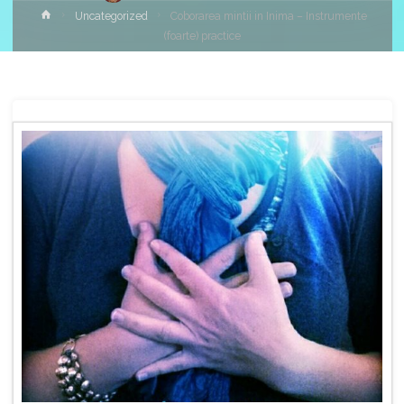
Home
Uncategorized
Coborarea mintii in Inima – Instrumente
(foarte) practice
Share