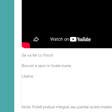
Sa va fie cu folos!
Bucurii si spor in toate bune,
Liliana
http://eliberareemotionala.ro/
https://www.facebook.com/liliana.stanciu
https://www.facebook.com/EliberareEmotionala
Nota: Puteti prelua integral sau partial acest materia