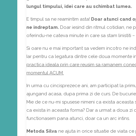
lungul timpului, idei care au schimbat lumea.
E timpul sa ne reamintim asta!
Doar atunci cand o
ne indreptam.
Doar iesind din ritmul cotidian, ne 
oferindu-ne cateva minute in care sa stam linistiti –
Si oare nu e mai important sa vedem incotro ne i
Iar pentru ca legatura dintre cele doua momente i
practica ideala prin care reusim sa ramanem conecta
momentul ACUM.
In urma cu cincisprezece ani, am participat la pri
ajungand acasa, dupa prima zi de curs. De bucurie s
Mie de ce nu-mi spusese nimeni ca exista aceasta 
ca exista in aceasta forma? Dar a urmat a doua zi de
functionasem pana atunci, doar ca un arc intins.
Metoda Silva
ne ajuta in orice situatie de viata 