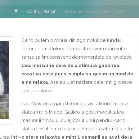
Home
Control Mental
Relaxarea – de ce si cum o facem
Cand putem diminua din zgomotul de fundal
datorat tumultului vietii noastre, avem mai multe
sanse sa fim constienti de momentele de revelatie.
Cea mai buna cale de a stimula gandirea
creativa este pur si simplu sa gasim un mod de
a ne relaxa
. Asa au luat nastere cele mai grozave
idei din istorie.
Isac Newton a gandit teoria gravitatiei in timp ce
statea intr-o livada. Galileo a gasit modalitatea
masurarii timpului cu ajutorul unui pendul, cand
statea linistit intr-o biserica. Structura atomului a fost
urse.
Intr-o stare relaxata a mintii, oamenii au avut de-a