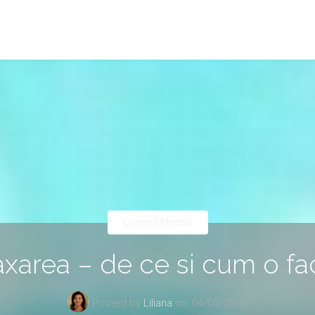
Control Mental
axarea – de ce si cum o f
Posted by
Liliana
on
04/05/2015