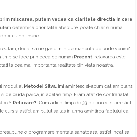
prim miscarea, putem vedea cu claritate directia in care
putem determina prioritatile absolute, poate chiar si numai
 doar cu noi insine.
ndreptam, decat sa ne gandim in permanenta de unde venim?
n timp se face prin ceea ce numim
Prezent
,
relaxarea este
ti la cea mai importanta realitate din viata noastra,
mul modul al
Metodei Silva
. Imi amintesc si-acum cat am plans
i de ciuda parca, in acelasi timp. Eram atat de contrariata!
stare?
Relaxare?!
Cum adica, timp de 33 de ani eu n-am stiut
 curs si astfel am putut sa las in urma amintirea faptului ca
ce presupune o programare mentala sanatoasa, astfel incat sa