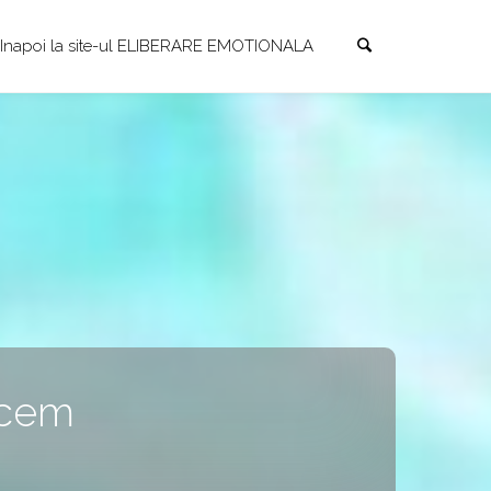
Search
Skip
Inapoi la site-ul ELIBERARE EMOTIONALA
to
content
acem