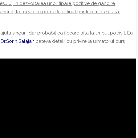
resului, in dezvoltarea unor tipare pozitive de gandire,
eneral, tot ceea ce poate fi obtinut printr-o minte clara,
juta singuri, dar probabil ca fiecare afla la timpul potrivit. Eu
t
Dr.Sorin Salajan
cateva detalii cu privire la urmatorul curs