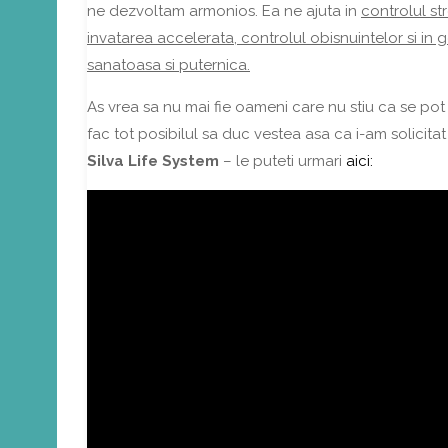
ne dezvoltam armonios. Ea ne ajuta in
controlul st
invatarea accelerata, controlul obisnuintelor si in g
sanatoasa si puternica.
As vrea sa nu mai fie oameni care nu stiu ca se pot a
fac tot posibilul sa duc vestea asa ca i-am solicita
Silva Life System
– le puteti urmari
aici: