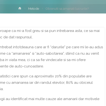
Home
Metode
Obisnuiti sa amanati lucrurile?
proape ca mi-a fost greu si sa pun intrebarea asta, ce sa mai
c de dat raspunsul..
ntrebat intotdeauna care ar fi “darurile” pe care mi le-au adus
me ca “amanarea” si “auto-sabotarea”, stiind ca nu au venit
a in viata mea, ci ca sa fie vindecate si sa-mi ofere
mente de auto-cunoastere.
tatistici care spun ca aproximativ 20% din populatie are
me cu amanarea iar din randul elevilor, 80% au obiceiul
ia.
ogii au identificat mai multe cauze ale amanarii dar motivele