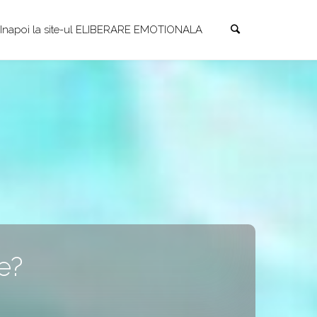
Search
Skip
Inapoi la site-ul ELIBERARE EMOTIONALA
to
content
e?