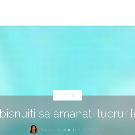
Metode
bisnuiti sa amanati lucruril
Posted by
Liliana
on
31/01/2012