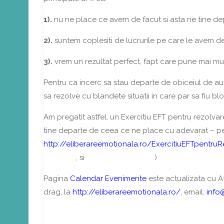
1).
nu ne place ce avem de facut si asta ne tine d
2).
suntem coplesiti de lucrurile pe care le avem de f
3).
vrem un rezultat perfect, fapt care pune mai mu
Pentru ca incerc sa stau departe de obiceiul de aut
sa rezolve cu blandete situatii in care par sa fiu bl
Am pregatit astfel, un Exercitiu EFT pentru rezolva
tine departe de ceea ce ne place cu adevarat – pe
http://eliberareemotionala.ro/ExercitiuEFTpentru
Manualul
, si
Schema de puncte
)
Pagina
Calendar Evenimente
este actualizata cu At
drag, la
http://eliberareemotionala.ro/
, email:
info