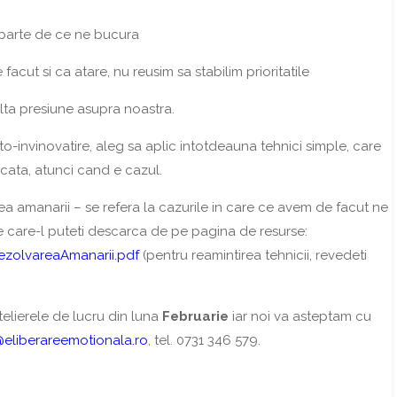
eparte de ce ne bucura
acut si ca atare, nu reusim sa stabilim prioritatile
lta presiune asupra noastra.
o-invinovatire, aleg sa aplic intotdeauna tehnici simple, care
ocata, atunci cand e cazul.
rea amanarii – se refera la cazurile in care ce avem de facut ne
 care-l puteti descarca de pe pagina de resurse:
RezolvareaAmanarii.pdf
(pentru reamintirea tehnicii, revedeti
elierele de lucru din luna
Februarie
iar noi va asteptam cu
@eliberareemotionala.ro
, tel. 0731 346 579.