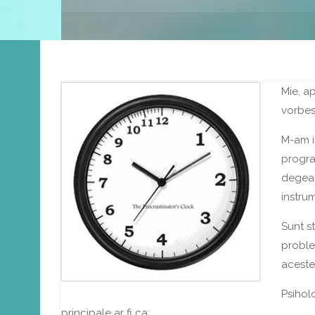
Mie, a
vorbes
M-am i
progra
degeab
instru
Sunt s
proble
aceste
Psihol
principale ar fi ca: