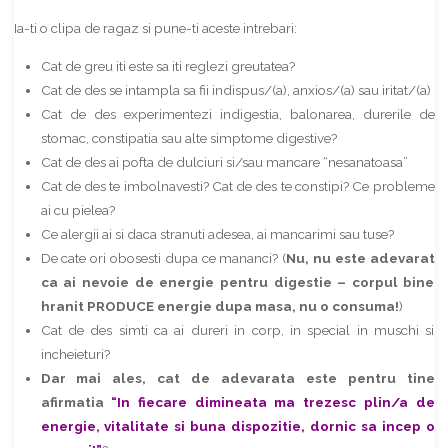
Ia-ti o clipa de ragaz si pune-ti aceste intrebari:
Cat de greu iti este sa iti reglezi greutatea?
Cat de des se intampla sa fii indispus/(a), anxios/(a) sau iritat/(a)
Cat de des experimentezi indigestia, balonarea, durerile de
stomac, constipatia sau alte simptome digestive?
Cat de des ai pofta de dulciuri si/sau mancare “nesanatoasa”
Cat de des te imbolnavesti? Cat de des te constipi? Ce probleme
ai cu pielea?
Ce alergii ai si daca stranuti adesea, ai mancarimi sau tuse?
De cate ori obosesti dupa ce mananci? (
Nu, nu este adevarat
ca ai nevoie de energie pentru digestie – corpul bine
hranit PRODUCE energie dupa masa, nu o consuma!
)
Cat de des simti ca ai dureri in corp, in special in muschi si
incheieturi?
Dar mai ales, cat de adevarata este pentru tine
afirmatia
“In fiecare dimineata ma trezesc plin/a de
energie, vitalitate si buna dispozitie, dornic sa incep o