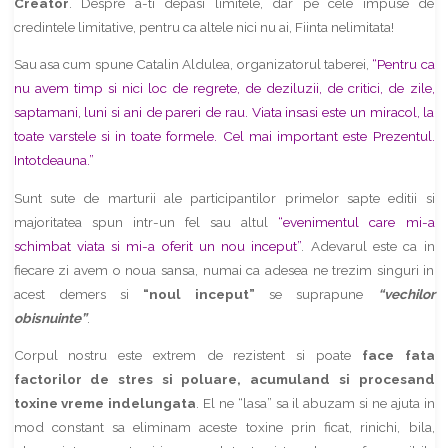
Creator
. Despre a-ti depasi limitele, dar pe cele impuse de
credintele limitative, pentru ca altele nici nu ai, Fiinta nelimitata!
Sau asa cum spune Catalin Aldulea, organizatorul taberei,
“Pentru ca
nu avem timp si nici loc de regrete, de deziluzii, de critici, de zile,
saptamani, luni si ani de pareri de rau. Viata insasi este un miracol, la
toate varstele si in toate formele. Cel mai important este Prezentul.
Intotdeauna.”
Sunt sute de marturii ale participantilor primelor sapte editii si
majoritatea spun intr-un fel sau altul
“evenimentul care mi-a
schimbat viata si mi-a oferit un nou inceput”
. Adevarul este ca in
fiecare zi avem o noua sansa, numai ca adesea ne trezim singuri in
acest demers si
“noul inceput”
se suprapune
“vechilor
obisnuinte”
.
Corpul nostru este extrem de rezistent si poate
face fata
factorilor de stres si poluare, acumuland si procesand
toxine vreme indelungata
. El ne “lasa” sa il abuzam si ne ajuta in
mod constant sa eliminam aceste toxine prin ficat, rinichi, bila,