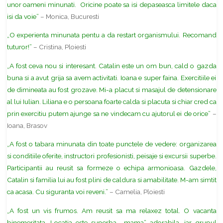
unor oameni minunati. Oricine poate sa isi depaseasca limitele daca
isi da voie”
– Monica, Bucuresti
„O experienta minunata pentu a da restart organismului. Recomand
tuturor!”
– Cristina, Ploiesti
„A fost ceva nou si interesant. Catalin este un om bun, cald o gazda
buna si a avut grija sa avem activitati. Ioana e super faina. Exercitiile ei
de dimineata au fost grozave. Mi-a placut si masajul de detensionare
al lui Iulian. Liliana e o persoana foarte calda si placuta si chiar cred ca
prin exercitiu putem ajunge sa ne vindecam cu ajutorul ei de orice”
–
Ioana, Brasov
„A fost o tabara minunata din toate punctele de vedere: organizarea
si conditiile oferite, instructori profesionisti, peisaje si excursii superbe.
Participantii au reusit sa formeze o echipa armonioasa. Gazdele,
Catalin si familia lui au fost plini de caldura si amabilitate. M-am simtit
ca acasa. Cu siguranta voi reveni.”
– Camelia, Ploiesti
„A fost un vis frumos. Am reusit sa ma relaxez total. O vacanta
binemeritata. Locatia este superba, „mama” adorabila, iar grupul