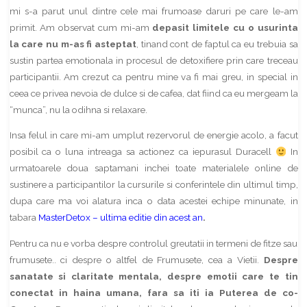
mi s-a parut unul dintre cele mai frumoase daruri pe care le-am
primit. Am observat cum mi-am
depasit limitele cu o usurinta
la care nu m-as fi asteptat
, tinand cont de faptul ca eu trebuia sa
sustin partea emotionala in procesul de detoxifiere prin care treceau
participantii. Am crezut ca pentru mine va fi mai greu, in special in
ceea ce privea nevoia de dulce si de cafea, dat fiind ca eu mergeam la
“munca”, nu la odihna si relaxare.
Insa felul in care mi-am umplut rezervorul de energie acolo, a facut
posibil ca o luna intreaga sa actionez ca iepurasul Duracell
In
urmatoarele doua saptamani inchei toate materialele online de
sustinere a participantilor la cursurile si conferintele din ultimul timp,
dupa care ma voi alatura inca o data acestei echipe minunate, in
tabara
MasterDetox – ultima editie din acest an
.
Pentru ca nu e vorba despre controlul greutatii in termeni de fitze sau
frumusete.. ci despre o altfel de Frumusete, cea a Vietii.
Despre
sanatate si claritate mentala, despre emotii care te tin
conectat in haina umana, fara sa iti ia Puterea de co-