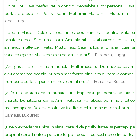
iubire. Totul s-a desfasurat in conditii deosebite si tot personalul s-a
purtat profesionist. Pot sa spun: Multumiri!Multumiri, Multumiri!”
–
Ionel, Lugoj
„Tabara Master Detox a fost un cadou minunat pentru viata si
sanatatea mea. Sunt un alt om. Am intalnit si iubit oameni minunati,
am avut multe de invatat. Multumesc Catalin, Ioana, Liliana, Iulian si
voua colegelor. Multumesc ca ne-am intalnit!”
– Elisabeta, Lugoj
„Am gasit aici o familie minunata. Multumesc lui Dumnezeu ca am
avut asemenea ocazie! M-am simtit foarte bine, am cunoscut oameni
frumosi la suflet si pentru mine a contat mult”
– Ecaterina, Buzau
„A fost o saptamana minunata, un timp castigat pentru sanatate,
tinerete, bunatate si iubire. Am invatat sa ma iubesc pe mine si tot ce
ma inconjoara. De acum totul va fi altfel pentru mine in sensul bun.”
–
Camelia, Bucuresti
„Este o experienta unica in viata, care iti da posibilitatea sa percepi pe
propriul corp limitele pe care le poti depasi cu sustinere din partea