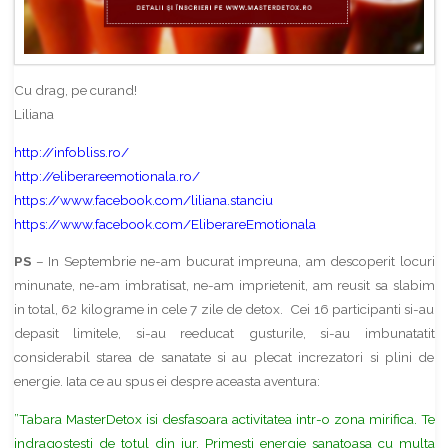
Cu drag, pe curand!
Liliana
http://infobliss.ro/
http://eliberareemotionala.ro/
https://www.facebook.com/liliana.stanciu
https://www.facebook.com/EliberareEmotionala
PS
– In Septembrie ne-am bucurat impreuna, am descoperit locuri
minunate, ne-am imbratisat, ne-am imprietenit, am reusit sa slabim
in total, 62 kilograme in cele 7 zile de detox. Cei 16 participanti si-au
depasit limitele, si-au reeducat gusturile, si-au imbunatatit
considerabil starea de sanatate si au plecat increzatori si plini de
energie. Iata ce au spus ei despre aceasta aventura:
”Tabara MasterDetox isi desfasoara activitatea intr-o zona mirifica. Te
indragostesti de totul din jur. Primesti energie sanatoasa cu multa