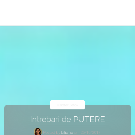
MasterDetox
Intrebari de PUTERE
Posted by
Liliana
on
25/10/2017