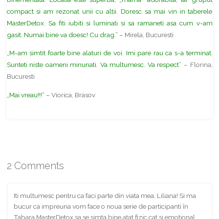
compact si am rezonat unii cu altii. Doresc sa mai vin in taberele
MasterDetox. Sa fiti iubiti si luminati si sa ramaneti asa cum v-am
gasit. Numai bine va doesc! Cu drag.”
– Mirela, Bucuresti
„M-am simtit foarte bine alaturi de voi. Imi pare rau ca s-a terminat.
Sunteti niste oameni minunati. Va multumesc. Va respect”
– Florina,
Bucuresti
„Mai vreau!!!”
– Viorica, Brasov
Share
2 Comments
Iti multumesc pentru ca faci parte din viata mea, Liliana! Si ma
bucur ca impreuna vom face o noua serie de participanti în
Tabara MasterDetox sa se simta bine atat fizic cat si emotional.