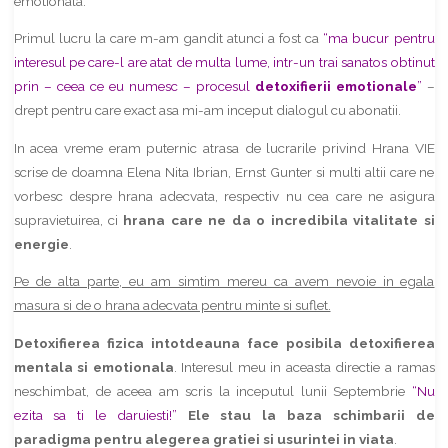
emotionala.
Primul lucru la care m-am gandit atunci a fost ca
“ma bucur pentru
interesul pe care-l are atat de multa lume, intr-un trai sanatos obtinut
prin – ceea ce eu numesc – procesul
detoxifierii emotionale
”
–
drept pentru care exact asa mi-am inceput dialogul cu abonatii.
In acea vreme eram puternic atrasa de lucrarile privind Hrana VIE
scrise de doamna Elena Nita Ibrian, Ernst Gunter si multi altii care ne
vorbesc despre hrana adecvata, respectiv nu cea care ne asigura
supravietuirea, ci
hrana care ne da o incredibila vitalitate si
energie
.
Pe de alta parte, eu am simtim mereu ca avem nevoie in egala
masura si de o hrana adecvata pentru minte si suflet.
Detoxifierea fizica intotdeauna face posibila detoxifierea
mentala si emotionala
. Interesul meu in aceasta directie a ramas
neschimbat, de aceea am scris la inceputul lunii Septembrie
“Nu
ezita sa ti le daruiesti!”
Ele stau la baza schimbarii de
paradigma pentru alegerea gratiei si usurintei in viata
.