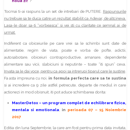
noua zi!”
?
Tocmai ti-ai raspuns la un set de intrebari de PUTERE.
Raspunsurile
nu trebuie sa te duca catre un rezultat stabilit ca Adevar, de altcineva.
Lasa-le doar sa-ti “vorbeasca” si vei sti cu claritate ce semnal ai de
urmat.
Indiferent ca obiceiurile pe care vrei sa le schimbi sunt date de
alimentatie, regim de viata, poate e vorba de pofte, adictii,
autosabotare, obiceiuri contraproductive, amanare, dependente
alimentare sau vicii, slabiciuni si neputinte – toate “iti spun” ceva.
Invata sa le dai voce, pentru ca apoi sa intrerupi tiparul care le sustine
.
Fa asta impreuna cu noi,
in formula perfecta care sa te sustina
si ai incredere ca 9 zile astfel petrecute, departe de mediul in care
actionezi in mod obisnuit, iti pot aduce schimbarea dorita:
MasterDetox – un program complet de echilibrare fizica,
mentala si emotionala
,
in
perioada 07 – 15 Noiembrie
2017
Editia din luna Septembrie, la care am fost pentru prima data invitata,