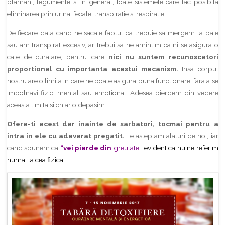
plamani, tegumente si in general, toate sistemele care fac posibila
eliminarea prin urina, fecale, transpiratie si respiratie.
De fiecare data cand ne sacaie faptul ca trebuie sa mergem la baie
sau am transpirat excesiv, ar trebui sa ne amintim ca ni se asigura o
cale de curatare, pentru care
nici nu suntem recunoscatori
proportional cu importanta acestui mecanism.
Insa corpul
nostru are o limita in care ne poate asigura buna functionare, fara a se
imbolnavi fizic, mental sau emotional. Adesea pierdem din vedere
aceasta limita si chiar o depasim.
Ofera-ti acest dar inainte de sarbatori, tocmai pentru a
intra in ele cu adevarat pregatit.
Te asteptam alaturi de noi, iar
cand spunem ca
“vei pierde din
greutate”,
evident ca nu ne referim
numai la cea fizica!