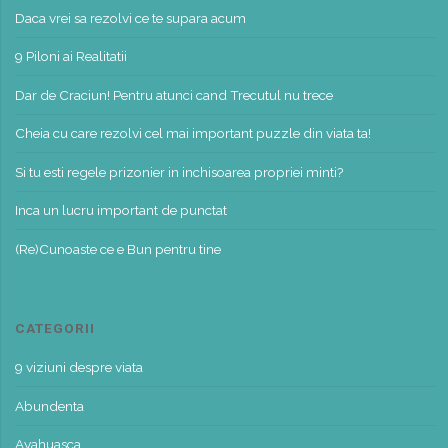
Daca vrei sa rezolvi ce te supara acum
9 Piloni ai Realitatii
Dar de Craciun! Pentru atunci cand Trecutul nu trece
Cheia cu care rezolvi cel mai important puzzle din viata ta!
Si tu esti regele prizonier in inchisoarea propriei minti?
Inca un lucru important de punctat
(Re)Cunoaste ce e Bun pentru tine
CATEGORII
9 viziuni despre viata
Abundenta
Ayahuasca