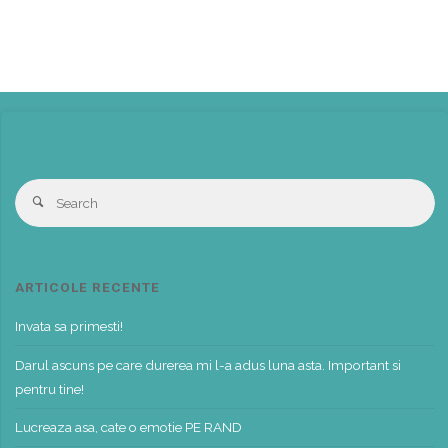
S
Search
fo
ARTICOLE RECENTE
Invata sa primesti!
Darul ascuns pe care durerea mi l-a adus luna asta. Important si
pentru tine!
Lucreaza asa, cate o emotie PE RAND