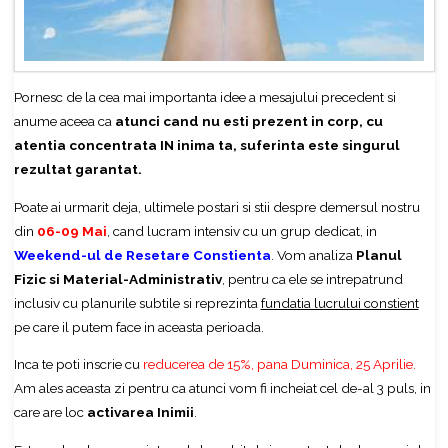
Pornesc de la cea mai importanta idee a mesajului precedent si
anume aceea ca
atunci cand nu esti prezent in corp, cu
atentia concentrata IN inima ta, suferinta este singurul
rezultat garantat.
Poate ai urmarit deja, ultimele postari si stii despre demersul nostru
din
06-09 Mai
, cand lucram intensiv cu un grup dedicat, in
Weekend-ul de Resetare Constienta
. Vom analiza
Planul
Fizic si Material-Administrativ
, pentru ca ele se intrepatrund
inclusiv cu planurile subtile si reprezinta
fundatia lucrului constient
pe care il putem face in aceasta perioada.
Inca te poti inscrie cu
reducerea de 15%, pana Duminica, 25 Aprilie.
Am ales aceasta zi pentru ca atunci vom fi incheiat cel de-al 3 puls, in
care are loc
activarea Inimii
.