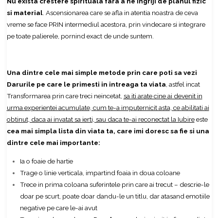
Nu exista crestere spirituala fara a ne ingriji de planul fizic
si material
. Ascensionarea care se afla in atentia noastra de ceva
vreme se face PRIN intermediul acestora, prin vindecare si integrare
pe toate palierele, pornind exact de unde suntem.
Una dintre cele mai simple metode prin care poti sa vezi
Darurile pe care le primesti in intreaga ta viata
, astfel incat
Transformarea prin care treci neincetat,
sa iti arate cine ai devenit in
urma experientei acumulate, cum te-a imputernicit asta, ce abilitati ai
obtinut, daca ai invatat sa ierti, sau daca te-ai reconectat la Iubire
este
cea mai simpla lista din viata ta, care imi doresc sa fie si una
dintre cele mai importante:
Ia o foaie de hartie
Trage o linie verticala, impartind foaia in doua coloane
Trece in prima coloana suferintele prin care ai trecut – descrie-le
doar pe scurt, poate doar dandu-le un titlu, dar atasand emotiile
negative pe care le-ai avut