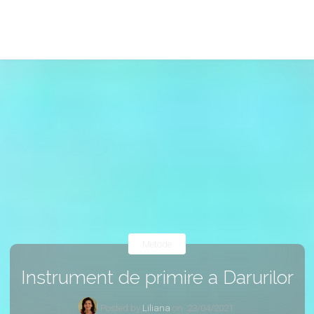
Metode
Instrument de primire a Darurilor
Posted by
Liliana
on
23/04/2021