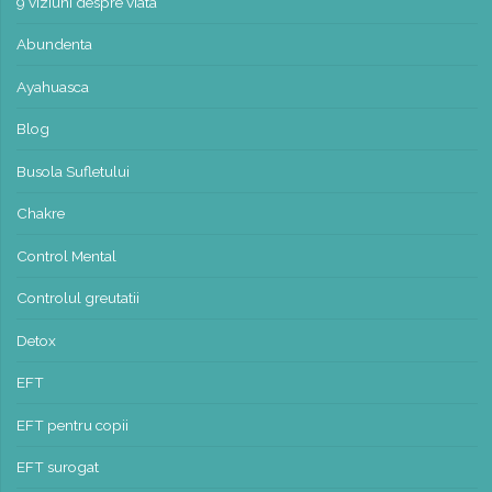
9 viziuni despre viata
Abundenta
Ayahuasca
Blog
Busola Sufletului
Chakre
Control Mental
Controlul greutatii
Detox
EFT
EFT pentru copii
EFT surogat