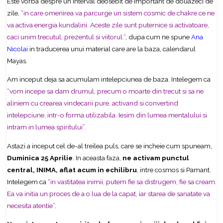
Este vorba despre un interval deosebit de important de douazeci de
zile,
“in care omenirea va parcurge un sistem cosmic de chakre ce ne
va activa energia kundalini. Aceste zile sunt puternice si activatoare,
caci unim trecutul, prezentul si viitorul.”
, dupa cum ne spune
Ana
Nicolai
in traducerea unui material care are la baza, calendarul
Mayas.
Am inceput deja sa acumulam intelepciunea de baza. Intelegem ca
“vom incepe sa dam drumul, precum o moarte din trecut si sa ne
aliniem cu crearea vindecarii pure, activand si convertind
intelepciune, intr-o forma utilizabila. Iesim din lumea mentalului si
intram in lumea spiritului”
.
Astazi a inceput cel de-al treilea puls, care se incheie cum spuneam,
Duminica 25 Aprilie
. In aceasta faza,
ne activam punctul
central, INIMA, aflat acum in echilibru
, intre cosmos si Pamant.
Intelegem ca
“in vastitatea inimii, putem fie sa distrugem, fie sa cream.
Ea va initia un proces de a o lua de la capat, iar starea de sanatate va
necesita atentie”
.