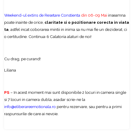
Weekend-ul extins de Resetare Constienta
din 06-09 Mai
inseamna
poate inainte de orice,
claritate si o pozitionare corecta in viata
ta
, astfel incat coborarea mintii in inima sa nu mai fie un deziderat, ci
o certitudine. Continua-ti Calatoria alaturi de noi!
Cu drag, pe curand!
Liliana
PS
– In acest moment mai sunt disponibile 2 locuri in camera single
si 7 locuri in camera dubla, asadar scrie-ne la
info@eliberareemotionala.ro
pentru rezervare, sau pentru a primi
raspunsurile de care ai nevoie.