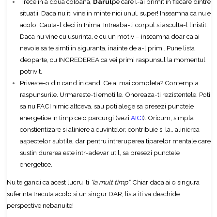
Trece in a doua coloana,
Darul
pe care l-ai primit in fiecare dintre
situatii. Daca nu iti vine in minte nici unul, super! Inseamna ca nu e
acolo. Cauta-l deci in Inima. Intreaba-ti corpul si asculta-l linistit.
Daca nu vine cu usurinta, e cu un motiv – inseamna doar ca ai
nevoie sa te simti in siguranta, inainte de a-l primi. Pune lista
deoparte, cu INCREDEREA ca vei primi raspunsul la momentul
potrivit.
Priveste-o din cand in cand. Ce ai mai completa? Contempla
raspunsurile. Urmareste-ti emotiile. Onoreaza-ti rezistentele. Poti
sa nu FACI nimic altceva, sau poti alege sa presezi punctele
energetice in timp ce o parcurgi (vezi
AICI
). Oricum, simpla
constientizare si aliniere a cuvintelor, contribuie si la.. alinierea
aspectelor subtile, dar pentru intreruperea tiparelor mentale care
sustin durerea este intr-adevar util, sa presezi punctele
energetice.
Nu te gandi ca acest lucru iti
“ia mult timp”.
Chiar daca ai o singura
suferinta trecuta acolo si un singur DAR, lista iti va deschide
perspective nebanuite!