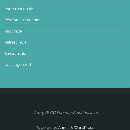
Rani emotionale
Resetare Constienta
Respiratie
Retreat India
Suveranitate
Uncategorized
©2019 BLOG EliberareEmotionala.ro
Powered by
Anima
&
WordPress.