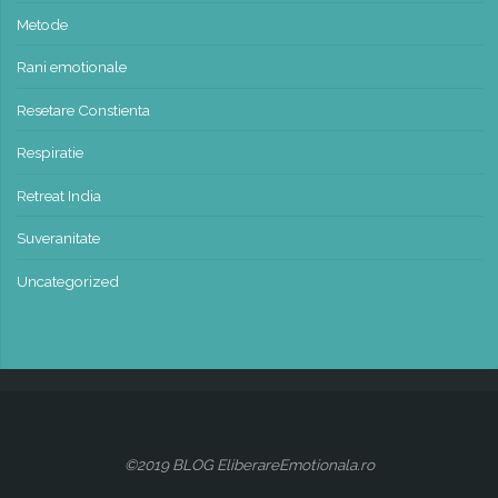
Metode
Rani emotionale
Resetare Constienta
Respiratie
Retreat India
Suveranitate
Uncategorized
©2019 BLOG EliberareEmotionala.ro