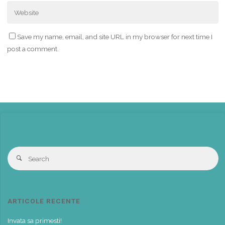
Save my name, email, and site URL in my browser for next time I
post a comment.
S
Search
fo
ARTICOLE RECENTE
Invata sa primesti!