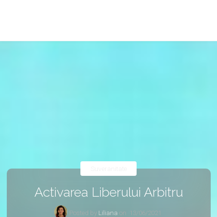
Suveranitate
Activarea Liberului Arbitru
Posted by
Liliana
on
13/06/2021