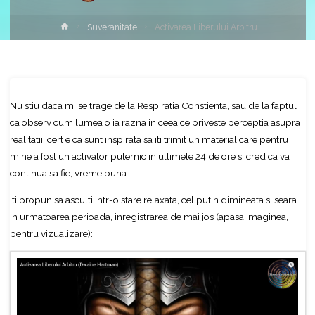
Home
Suveranitate
Activarea Liberului Arbitru
Nu stiu daca mi se trage de la Respiratia Constienta, sau de la faptul
ca observ cum lumea o ia razna in ceea ce priveste perceptia asupra
realitatii, cert e ca sunt inspirata sa iti trimit un material care pentru
mine a fost un activator puternic in ultimele 24 de ore si cred ca va
continua sa fie, vreme buna.
Iti propun sa asculti intr-o stare relaxata, cel putin dimineata si seara
in urmatoarea perioada, inregistrarea de mai jos (apasa imaginea,
pentru vizualizare):