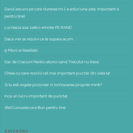
Darul ascuns pe care durerea mi l-a adus luna asta. Important si
pentru tine!
Lucreaza asa, cate o emotie PE RAND
Daca vrei sa rezolvi ce te supara acum
9 Piloni ai Realitatii
Dar de Craciun! Pentru atunci cand Trecutul nu trece
Cheia cu care rezolvi cel mai important puzzle din viata ta!
Si tu esti regele prizonier in inchisoarea propriei minti?
Inca un lucru important de punctat
(Re)Cunoaste ce e Bun pentru tine
CATEGORII