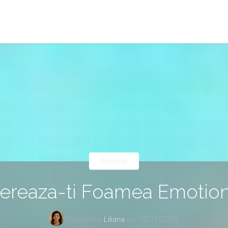
Metode
bereaza-ti Foamea Emotion
Posted by
Liliana
on
02/11/2018