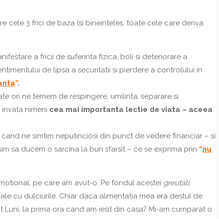
e cele 3 frici de baza (si bineinteles, toate cele care deriva
festare a fricii de suferinta fizica, boli si deteriorare a
timentului de lipsa a securitatii si pierdere a controlului in
ranta
”
.
ate ori ne temem de respingere, umilinta, separare si
 invata nimeni
cea mai importanta lectie de viata – aceea
cand ne simtim neputinciosi din punct de vedere financiar – si
sim sa ducem o sarcina la bun sfarsit – ce se exprima prin
“
nu
motional, pe care am avut-o. Pe fondul acestei
greutati
,
le cu dulciurile. Chiar daca alimentatia mea era destul de
cut Luni, la prima ora cand am iesit din casa? Mi-am cumparat o