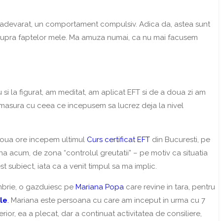
adevarat, un comportament compulsiv. Adica da, astea sunt
supra faptelor mele. Ma amuza numai, ca nu mai facusem
u si la figurat, am meditat, am aplicat EFT si de a doua zi am
a masura cu ceea ce incepusem sa lucrez deja la nivel
doua ore incepem ultimul
Curs certificat EFT
din Bucuresti, pe
na acum, de zona “controlul greutatii” – pe motiv ca situatia
 subiect, iata ca a venit timpul sa ma implic.
mbrie, o gazduiesc pe
Mariana Popa
care revine in tara, pentru
le
.
Mariana este persoana cu care am inceput in urma cu 7
rior, ea a plecat, dar a continuat activitatea de consiliere,