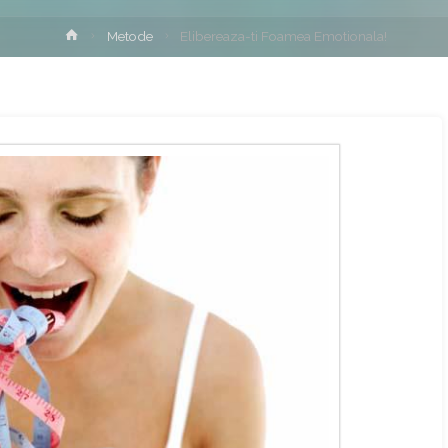
Home
Metode
Elibereaza-ti Foamea Emotionala!