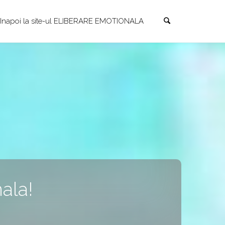
Search
Skip
Inapoi la site-ul ELIBERARE EMOTIONALA
to
content
ala!