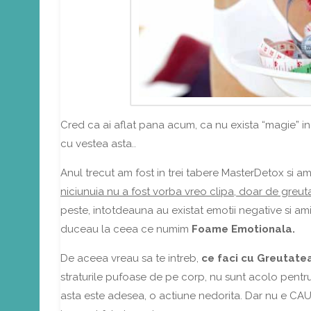
Cred ca ai aflat pana acum, ca nu exista “magie” in 
cu vestea asta..
Anul trecut am fost in trei tabere MasterDetox si am 
niciunuia nu a fost vorba vreo clipa, doar de greu
peste, intotdeauna au existat emotii negative si ami
duceau la ceea ce numim
Foame Emotionala.
De aceea vreau sa te intreb,
ce faci cu Greutatea
straturile pufoase de pe corp, nu sunt acolo pentru 
asta este adesea, o actiune nedorita. Dar nu e CA