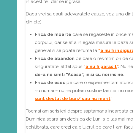
in acest fel, dar se ingrasa.
Daca vrei sa cauti adevaratele cauze, vezi una dintr
din ele):
Frica de moarte
care se regaseste in orice mani
corpului, dar se afla in egala masura la baza sen
general si se poate rezuma la
“
a nu fi in sigu
Frica de abandon
pe care o resimtim ori de c
singuratate, altfel spus
“
a nu fi parasit
”
.
Nu ne
de-a ne simti “Acasa”, in si cu noi insine.
Frica de esec
pe care o experimentam atunci 
nu numai – nu ne putem sustine familia, nu reu
sunt destul de bun/ sau nu merit
”
Tocmai am scris ieri despre saptamana incarcata e
Duminica seara am decis ca de Luni s-o las mai moa
echilibrata, care crezi ca e lucrul pe care l-am fa