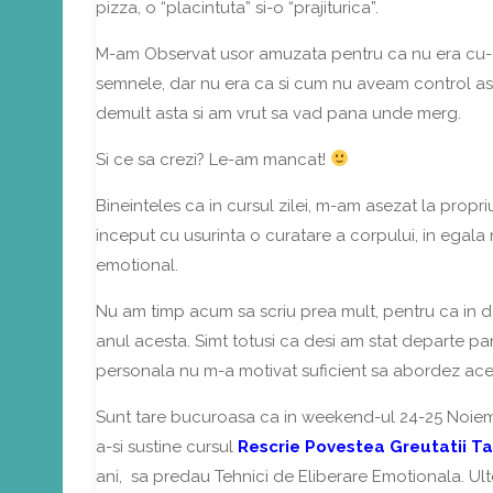
pizza, o “placintuta” si-o “prajiturica”.
M-am Observat usor amuzata pentru ca nu era cu-
semnele, dar nu era ca si cum nu aveam control a
demult asta si am vrut sa vad pana unde merg.
Si ce sa crezi? Le-am mancat!
Bineinteles ca in cursul zilei, m-am asezat la propri
inceput cu usurinta o curatare a corpului, in egal
emotional.
Nu am timp acum sa scriu prea mult, pentru ca in 
anul acesta. Simt totusi ca desi am stat departe pa
personala nu m-a motivat suficient sa abordez acest
Sunt tare bucuroasa ca in weekend-ul 24-25 Noie
a-si sustine cursul
Rescrie Povestea Greutatii Ta
ani, sa predau Tehnici de Eliberare Emotionala. Ulte