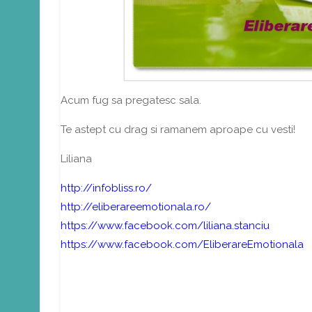
Acum fug sa pregatesc sala.
Te astept cu drag si ramanem aproape cu vesti!
Liliana
http://infobliss.ro/
http://eliberareemotionala.ro/
https://www.facebook.com/liliana.stanciu
https://www.facebook.com/EliberareEmotionala