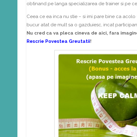
obtinand pe langa specializarea de trainer si pe ce
Ceea ce ea inca nu stie – si imi pare bine ca acolo 
bucur atat de mult sa o gazduiesc, incat participanti
Nu cred ca va pleca cineva de aici, fara imagin
Rescrie Povestea Greutatii
!