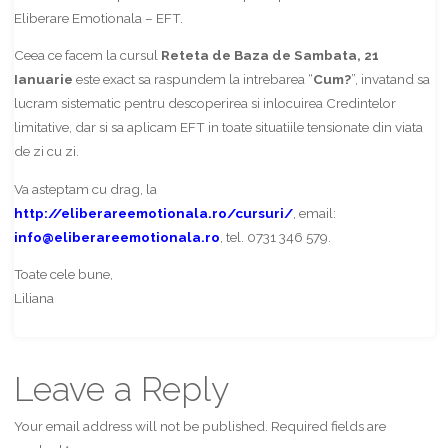
Eliberare Emotionala – EFT.
Ceea ce facem la cursul
Reteta de Baza de Sambata, 21
Ianuarie
este exact sa raspundem la intrebarea “
Cum?
”, invatand sa
lucram sistematic pentru descoperirea si inlocuirea Credintelor
limitative, dar si sa aplicam EFT in toate situatiile tensionate din viata
de zi cu zi.
Va asteptam cu drag, la
http://eliberareemotionala.ro/cursuri/
, email:
info@eliberareemotionala.ro
, tel. 0731 346 579.
Toate cele bune,
Liliana
Leave a Reply
Your email address will not be published.
Required fields are