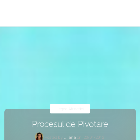
Legea Atractiei
Procesul de Pivotare
Posted by
Liliana
on
20/01/2012