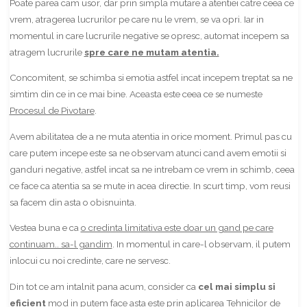
Poate parea cam usor, dar prin simpla mutare a atentiei catre ceea ce
vrem, atragerea lucrurilor pe care nu le vrem, se va opri. Iar in
momentul in care lucrurile negative se opresc, automat incepem sa
atragem lucrurile
spre care ne mutam atentia.
Concomitent, se schimba si emotia astfel incat incepem treptat sa ne
simtim din ce in ce mai bine. Aceasta este ceea ce se numeste
Procesul de Pivotare
.
Avem abilitatea de a ne muta atentia in orice moment. Primul pas cu
care putem incepe este sa ne observam atunci cand avem emotii si
ganduri negative, astfel incat sa ne intrebam ce vrem in schimb, ceea
ce face ca atentia sa se mute in acea directie. In scurt timp, vom reusi
sa facem din asta o obisnuinta.
Vestea buna e ca
o credinta limitativa este doar un gand pe care
continuam.. sa-l gandim
. In momentul in care-l observam, il putem
inlocui cu noi credinte, care ne servesc.
Din tot ce am intalnit pana acum, consider ca
cel mai simplu si
eficient
mod in putem face asta este prin aplicarea Tehnicilor de