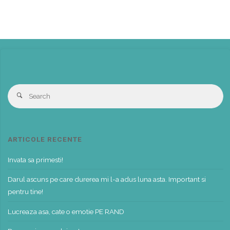
S
Search
fo
ARTICOLE RECENTE
Invata sa primesti!
Darul ascuns pe care durerea mi l-a adus luna asta. Important si
pentru tine!
Lucreaza asa, cate o emotie PE RAND