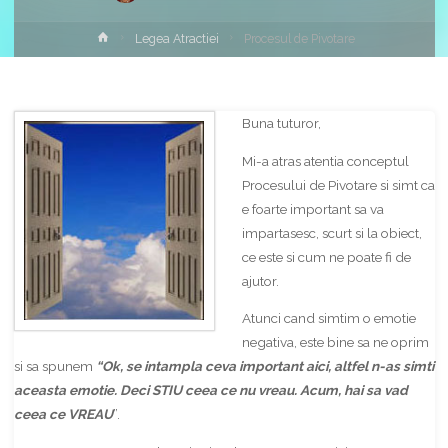
Home
Legea Atractiei
Procesul de Pivotare
Buna tuturor,
Mi-a atras atentia conceptul
Procesului de Pivotare si simt ca
e foarte important sa va
impartasesc, scurt si la obiect,
ce este si cum ne poate fi de
ajutor.
Atunci cand simtim o emotie
negativa, este bine sa ne oprim
si sa spunem
“Ok, se intampla ceva important aici, altfel n-as simti
aceasta emotie. Deci STIU ceea ce nu vreau. Acum, hai sa vad
ceea ce VREAU
”.