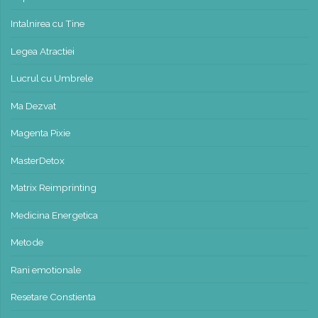
Intalnirea cu Tine
Legea Atractiei
Lucrul cu Umbrele
Ma Dezvat
Magenta Pixie
MasterDetox
Matrix Reimprinting
Medicina Energetica
Metode
Rani emotionale
Resetare Constienta