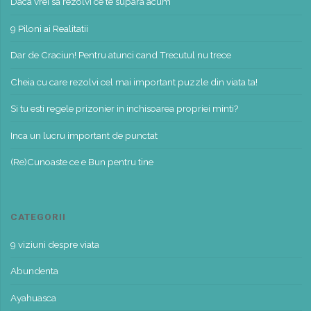
Daca vrei sa rezolvi ce te supara acum
9 Piloni ai Realitatii
Dar de Craciun! Pentru atunci cand Trecutul nu trece
Cheia cu care rezolvi cel mai important puzzle din viata ta!
Si tu esti regele prizonier in inchisoarea propriei minti?
Inca un lucru important de punctat
(Re)Cunoaste ce e Bun pentru tine
CATEGORII
9 viziuni despre viata
Abundenta
Ayahuasca