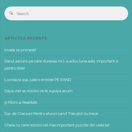
S
Search
fo
ARTICOLE RECENTE
Invata sa primesti!
Darul ascuns pe care durerea mi l-a adus luna asta. Important si
pentru tine!
Lucreaza asa, cate o emotie PE RAND
Daca vrei sa rezolvi ce te supara acum
9 Piloni ai Realitatii
Dar de Craciun! Pentru atunci cand Trecutul nu trece
Cheia cu care rezolvi cel mai important puzzle din viata ta!