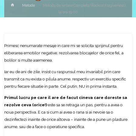
Home
Metode
Metoda de Iertare Completa (Radical Forgiveness),
la ora 19.00
Primesc nenumarate mesaje in care mi se solicita sprijinul pentru
eliberarea emotiilor negative, rezolvarea blocajelor de orice fel, a
bolilor si multe asemenea.
Iar eu de ani de zile, insist cu raspunsul meu invariabil prin care
transmit ca nu exista o pilula anume, respectiv un exercitiu specific
pentru fiecare situatie in parte. Cel putin, NU in prima instanta.
Primul lucru pe care il are de facut cineva care doreste sa
rezolve ceva (orice!)
este sa se retraga un pas, pentru a avea o
noua perspectiva. E ca si cum ai avea o rana si ai nevoie sa o
dezinfectezi inainte de orice altceva – inainte de a pune un plasture
anume, sau de a face o operatiune specifica.