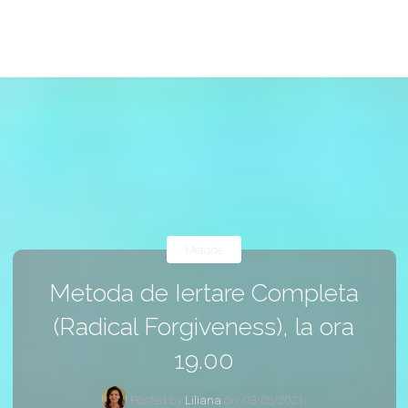
Metode
Metoda de Iertare Completa
(Radical Forgiveness), la ora
19.00
Posted by
Liliana
on
03/05/2021