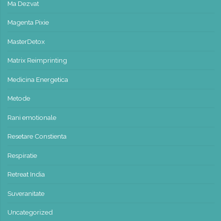
Ma Dezvat
Magenta Pixie
MasterDetox
Matrix Reimprinting
Medicina Energetica
Metode
Rani emotionale
Resetare Constienta
Respiratie
Retreat India
Suveranitate
Uncategorized