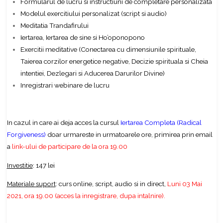
Formularul de lucru si instructiuni de completare personalizata
Modelul exercitiului personalizat (script si audio)
Meditatia Trandafirului
Iertarea, Iertarea de sine si Ho’oponopono
Exercitii meditative (Conectarea cu dimensiunile spirituale,
Taierea corzilor energetice negative, Decizie spirituala si Cheia
intentiei, Dezlegari si Aducerea Darurilor Divine)
Inregistrari webinare de lucru
In cazul in care ai deja acces la cursul
Iertarea Completa (Radical
Forgiveness)
doar urmareste in urmatoarele ore, primirea prin email
a
link-ului de participare de la ora 19.00
Investitie
: 147 lei
Materiale suport
: curs online, script, audio si in direct,
Luni 03 Mai
2021, ora 19.00 (acces la inregistrare, dupa intalnire).