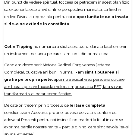
Din punct de vedere spiritual, tot ceea ce petrecem in acest plan fizic
ca experienta este privit dintr-o perspectiva mai inalta, ca fiind in
ordine Divina si reprezinta pentru noi
o oportunitate de a invata
si de-a ne extinde in constiinta.
Colin Tipping
nu numai ca a stiut acest lucru, dar a si lasat omenirii
un instrument de lucru pe care l-am iubit din prima clipa!
Cand am descoperit Metoda Radical Forgiveness (Iertarea
Completa), cu cativa ani buni in urma,
i-am simtit puterea si
gratia pe propria piele,
apoi nu a existat vreo persoana cu care
am lucrat aplicand aceasta metoda impreuna cu EFT, fara sa vad
transformari si eliberari semnificative.
De cate ori trecem prin procesul de
Iertare completa
,
constientizam Adevarul propriei povesti de viata si suntem cu
adevarat Prezenti pentru noi insine, fiind martori la felul in care se
exprima partile noastre ranite – partile din noi care simt nevoia “sa-si
spuna Povestea”.