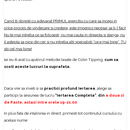
Cand iti doresti cu adevarat PRIMUL exercitiu cu care sa incepi in
orice proces de vindecare si crestere, este imperios necesar sa ti-l faci!
Nu te mai intreba ce sa folosesti, nu mai cauta in dreapta si stanga, nu
il astepta sa pice din cer si nu intreba alti specialisti “ce e mai bine”. TU
stii cel mai bine!
Iar eu iti arat cu ajutorul metodei lasate de Colin Tipping,
cum sa
scoti aceste lucruri la suprafata.
Daca vrei sa inveti si sa
practici profund Iertarea
, alege sa
participi la sesiunea de lucru
“Iertarea Completa”
,
din
a doua zi
de Paste, astazi intre orele 19-21.00
In plus fata de intalnirea in direct, primesti tot continutul cursului cu
acelasi nume: