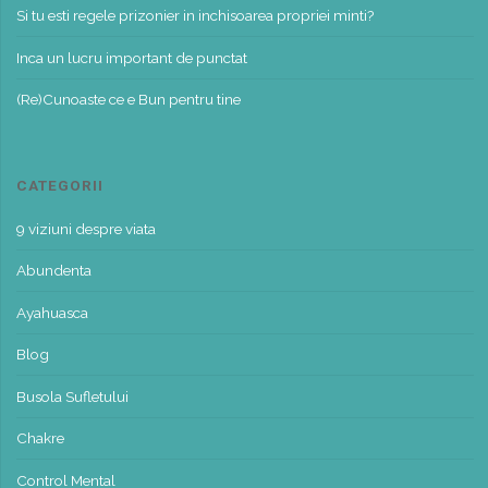
Si tu esti regele prizonier in inchisoarea propriei minti?
Inca un lucru important de punctat
(Re)Cunoaste ce e Bun pentru tine
CATEGORII
9 viziuni despre viata
Abundenta
Ayahuasca
Blog
Busola Sufletului
Chakre
Control Mental