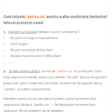
Cum folosim
“pentru ca”
pentru a afla credintele limitative?
Iata un proces in 3 pasi
:
1.
Alegem un subiect
(deseori numit “problema”)
–
Nu pot sa incep o noua afacere
– Sunt singur
– Nu pot sa castig destui bani
– Relatia noastra este in dificultate
…………………
2.
Scriem acest subiect
, urmat de
“pentru ca”
si continuam. Dam
intai raspunsul mental, exact cum acesta “ne vine”, fara sa ne gandim
prea mult, apoi il asternem pe hartie. Scriem cat de repede, fara a
“cantari” si judeca raspunsurile.
Repetam acest proces de cate ori putem, pana ramanem fara
raspunsuri de tipul “pentru ca..” – fie deoarece ramanem fara
raspusuri, fie ca incepem sa ne repetam.