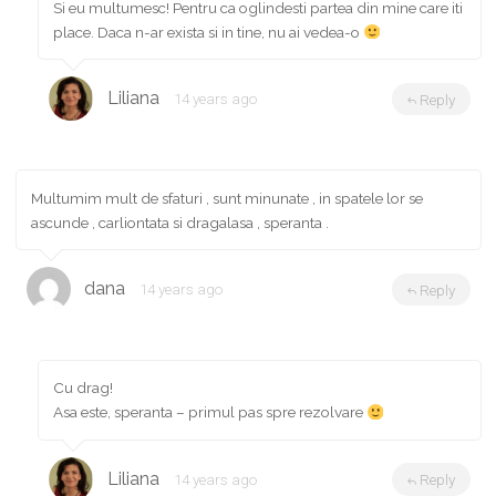
Si eu multumesc! Pentru ca oglindesti partea din mine care iti
place. Daca n-ar exista si in tine, nu ai vedea-o
Liliana
14 years ago
Reply
Multumim mult de sfaturi , sunt minunate , in spatele lor se
ascunde , carliontata si dragalasa , speranta .
dana
14 years ago
Reply
Cu drag!
Asa este, speranta – primul pas spre rezolvare
Liliana
14 years ago
Reply