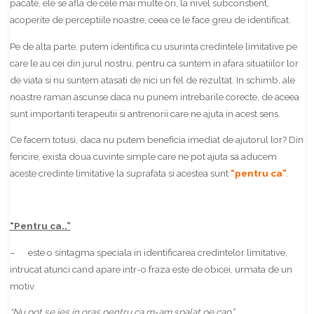
pacate, ele se afla de cele mai multe ori, la nivel subconstient,
acoperite de perceptiile noastre, ceea ce le face greu de identificat.
Pe de alta parte, putem identifica cu usurinta credintele limitative pe
care le au cei din jurul nostru, pentru ca suntem in afara situatiilor lor
de viata si nu suntem atasati de nici un fel de rezultat. In schimb, ale
noastre raman ascunse daca nu punem intrebarile corecte, de aceea
sunt importanti terapeutii si antrenorii care ne ajuta in acest sens.
Ce facem totusi, daca nu putem beneficia imediat de ajutorul lor? Din
fericire, exista doua cuvinte simple care ne pot ajuta sa aducem
aceste credinte limitative la suprafata si acestea sunt
“pentru ca”
.
“Pentru ca..”
– este o sintagma speciala in identificarea credintelor limitative,
intrucat atunci cand apare intr-o fraza este de obicei, urmata de un
motiv.
“Nu pot se ies in oras pentru ca m-am spalat pe cap”.