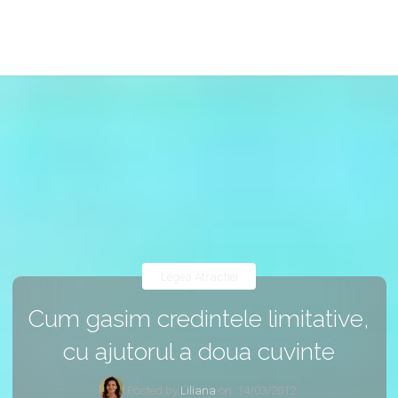
Legea Atractiei
Cum gasim credintele limitative,
cu ajutorul a doua cuvinte
Posted by
Liliana
on
14/03/2012