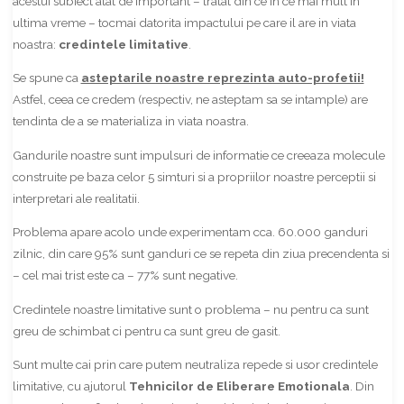
acestui subiect atat de important – tratat din ce in ce mai mult in
ultima vreme – tocmai datorita impactului pe care il are in viata
noastra:
credintele limitative
.
Se spune ca
asteptarile noastre reprezinta auto-profetii!
Astfel, ceea ce credem (respectiv, ne asteptam sa se intample) are
tendinta de a se materializa in viata noastra.
Gandurile noastre sunt impulsuri de informatie ce creeaza molecule
construite pe baza celor 5 simturi si a propriilor noastre perceptii si
interpretari ale realitatii.
Problema apare acolo unde experimentam cca. 60.000 ganduri
zilnic, din care 95% sunt ganduri ce se repeta din ziua precendenta si
– cel mai trist este ca – 77% sunt negative.
Credintele noastre limitative sunt o problema – nu pentru ca sunt
greu de schimbat ci pentru ca sunt greu de gasit.
Sunt multe cai prin care putem neutraliza repede si usor credintele
limitative, cu ajutorul
Tehnicilor de Eliberare Emotionala
. Din