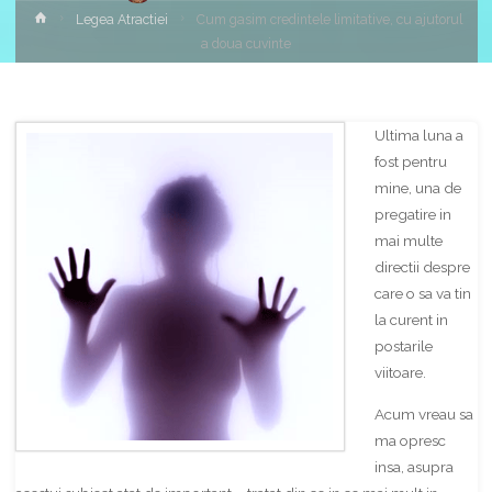
Home
Legea Atractiei
Cum gasim credintele limitative, cu ajutorul
a doua cuvinte
Ultima luna a
fost pentru
mine, una de
pregatire in
mai multe
directii despre
care o sa va tin
la curent in
postarile
viitoare.
Acum vreau sa
ma opresc
insa, asupra