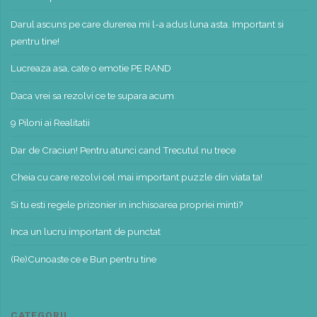
Darul ascuns pe care durerea mi l-a adus luna asta. Important si
pentru tine!
Lucreaza asa, cate o emotie PE RAND
Daca vrei sa rezolvi ce te supara acum
9 Piloni ai Realitatii
Dar de Craciun! Pentru atunci cand Trecutul nu trece
Cheia cu care rezolvi cel mai important puzzle din viata ta!
Si tu esti regele prizonier in inchisoarea propriei minti?
Inca un lucru important de punctat
(Re)Cunoaste ce e Bun pentru tine
CATEGORII