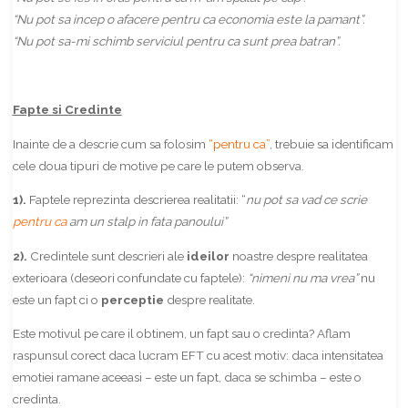
“Nu pot sa incep o afacere pentru ca economia este la pamant”.
“Nu pot sa-mi schimb serviciul pentru ca sunt prea batran”.
Fapte si Credinte
Inainte de a descrie cum sa folosim
“pentru ca”
, trebuie sa identificam
cele doua tipuri de motive pe care le putem observa.
1).
Faptele reprezinta descrierea realitatii: “
nu pot sa vad ce scrie
pentru ca
am un stalp in fata panoului”
2).
Credintele sunt descrieri ale
ideilor
noastre despre realitatea
exterioara (deseori confundate cu faptele):
“nimeni nu ma vrea”
nu
este un fapt ci o
perceptie
despre realitate.
Este motivul pe care il obtinem, un fapt sau o credinta? Aflam
raspunsul corect daca lucram EFT cu acest motiv: daca intensitatea
emotiei ramane aceeasi – este un fapt, daca se schimba – este o
credinta.