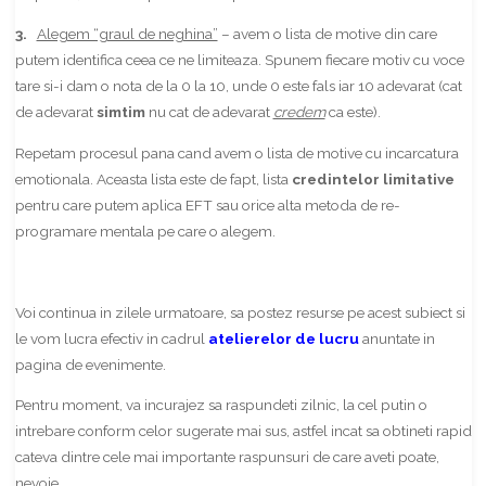
3.
Alegem “graul de neghina”
– avem o lista de motive din care
putem identifica ceea ce ne limiteaza. Spunem fiecare motiv cu voce
tare si-i dam o nota de la 0 la 10, unde 0 este fals iar 10 adevarat (cat
de adevarat
simtim
nu cat de adevarat
credem
ca este).
Repetam procesul pana cand avem o lista de motive cu incarcatura
emotionala. Aceasta lista este de fapt, lista
credintelor limitative
pentru care putem aplica EFT sau orice alta metoda de re-
programare mentala pe care o alegem.
Voi continua in zilele urmatoare, sa postez resurse pe acest subiect si
le vom lucra efectiv in cadrul
atelierelor de lucru
anuntate in
pagina de evenimente.
Pentru moment, va incurajez sa raspundeti zilnic, la cel putin o
intrebare conform celor sugerate mai sus, astfel incat sa obtineti rapid
cateva dintre cele mai importante raspunsuri de care aveti poate,
nevoie.