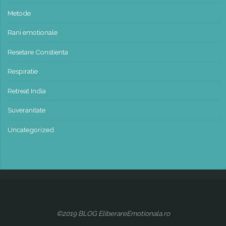
Metode
Rani emotionale
Resetare Constienta
Respiratie
Retreat India
Suveranitate
Uncategorized
©2019 BLOG EliberareEmotionala.ro