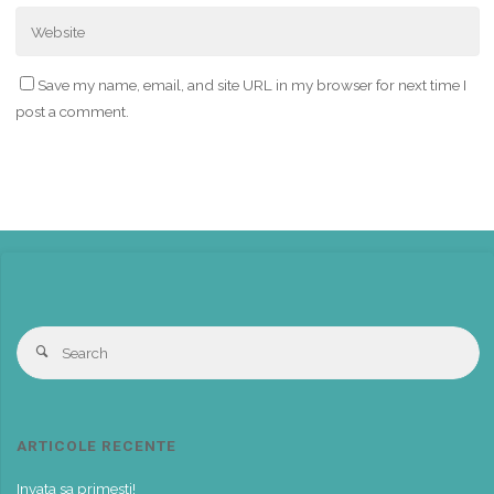
Save my name, email, and site URL in my browser for next time I
post a comment.
S
Search
fo
ARTICOLE RECENTE
Invata sa primesti!