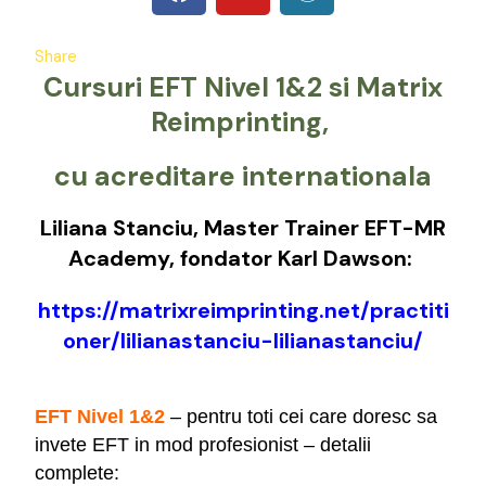
c
u
r
e
t
d
Share
b
u
P
Cursuri EFT Nivel 1&2
si Matrix
o
b
r
Reimprinting,
o
e
e
k
s
c
u acreditare internationala
s
Liliana Stanciu,
Master Trainer EFT-MR
Academy, fondator Karl Dawson:
https://matrixreimprinting.net/practiti
oner/lilianastanciu-lilianastanciu/
EFT Nivel 1&2
– pentru toti cei care doresc sa
invete EFT in mod profesionist – detalii
complete: