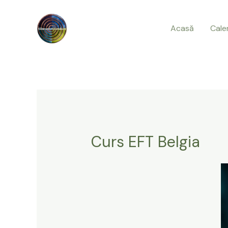
Skip
to
Acasă
Cale
content
Curs EFT Belgia