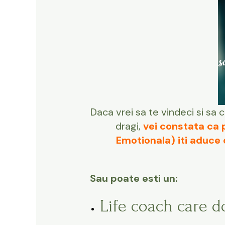
Daca vrei sa te vindeci si sa 
dragi,
v
ei constata ca 
Emotionala) iti aduce 
Sau poate esti un:
Life coach care do