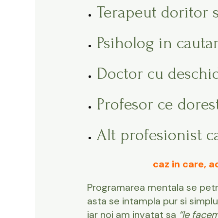
Terapeut doritor 
Psiholog in cauta
Doctor cu deschi
Profesor ce dorest
Alt profesionist c
caz in care, a
Programarea mentala se petrec
asta se intampla pur si simplu
iar noi am invatat sa
“le face