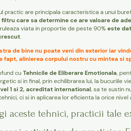
ul practic are principala caracteristica a unui bure
 filtru care sa determine ce are valoare de ade
 ruleaza viata in proportie de peste 90%
este dat
crescut
.
stra de bine nu poate veni din exterior iar vin
 fapt, alinierea corpului nostru cu mintea si spi
ofund cu
Tehnicile de Eliberare Emotionala
, pen
etic si in final, prin echilibrarea lui, la bucuriile v
el 1 si 2, acreditat international
, sa te sustin 
hnici, ci si in aplicarea lor eficienta la orice nivel 
i aceste tehnici, practicii tale e