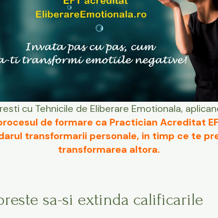
cresti cu Tehnicile de Eliberare Emotionala, aplican
procesul de formare ca Practician Acreditat EF
darul transformarii personale, in timp ce te pre
transformarea altora.
reste sa-si extinda calificarile