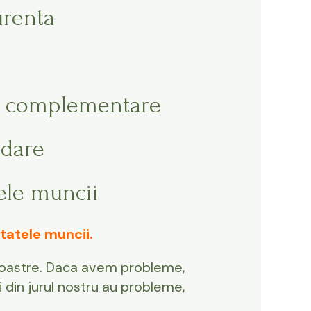
urenta
or complementare
edare
tele muncii
ltatele muncii.
 noastre. Daca avem probleme,
 din jurul nostru au probleme,