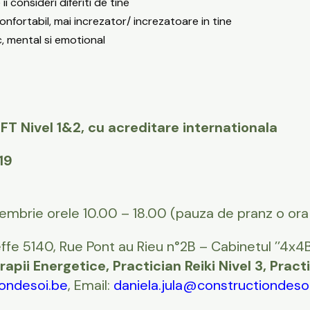
i consideri diferiti de tine
confortabil, mai increzator/ increzatoare in tine
c, mental si emotional
FT Nivel 1&2, cu acreditare internationala
19
iembrie orele 10.00 – 18.00 (pauza de pranz o ora
fe 5140, Rue Pont au Rieu n°2B – Cabinetul ’’4x4B
apii Energetice, Practician Reiki Nivel 3, Pract
ondesoi.be
, Email:
daniela.jula@constructiondeso