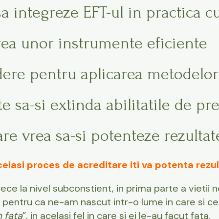
sa integreze EFT-ul in practica c
rea unor instrumente eficiente
dere pentru aplicarea metodel
e sa-si extinda abilitatile de pr
are vrea sa-si potenteze rezulta
celasi proces de acreditare iti va potenta rezu
e la nivel subconstient, in prima parte a vietii
 pentru ca ne-am nascut intr-o lume in care si cei
m fata
”, in acelasi fel in care si ei le-au facut fata.