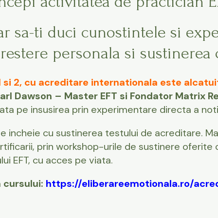
incepi activitatea de practician 
 sa-ti duci cunostintele si exp
crestere personala si sustinerea 
 si 2, cu acreditare internationala este alcatui
arl Dawson – Master EFT si Fondator Matrix R
ta pe insusirea prin experimentare directa a noti
se incheie cu sustinerea testului de acreditare. Ma
ertificarii, prin workshop-urile de sustinere oferit
lui EFT, cu acces pe viata.
 cursului:
https://eliberareemotionala.ro/acre