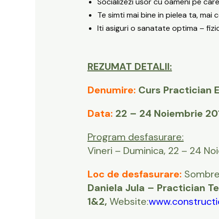
Socializezi usor cu oameni pe care i
Te simti mai bine in pielea ta, mai 
Iti asiguri o sanatate optima – fizi
REZUMAT DETALII:
Denumire:
Curs Practician E
Data:
22 – 24 Noiembrie 20
Program desfasurare:
Vineri – Duminica, 22 – 24 No
Loc de desfasurare:
Sombref
Daniela Jula
– Practician Ter
1&2,
Website:
www.constructi