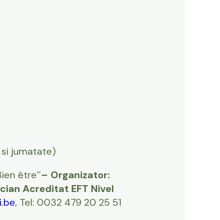
 si jumatate)
ien être’’
–
Organizator:
ician Acreditat EFT Nivel
i.be
, Tel: 0032 479 20 25 51