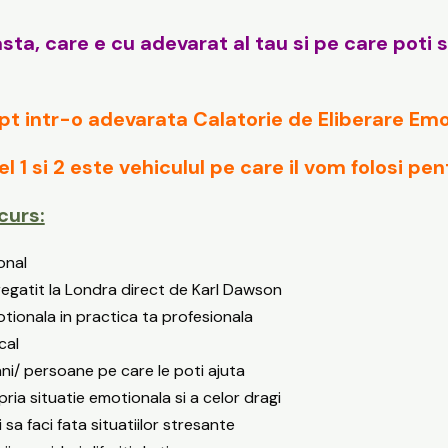
ta, care e cu adevarat al tau si pe care poti sa
pt intr-o adevarata Calatorie de Eliberare Emo
l 1 si 2 este vehiculul pe care il vom folosi pen
curs:
onal
pregatit la Londra direct de Karl Dawson
otionala in practica ta profesionala
cal
ani/ persoane pe care le poti ajuta
ria situatie emotionala si a celor dragi
 sa faci fata situatiilor stresante