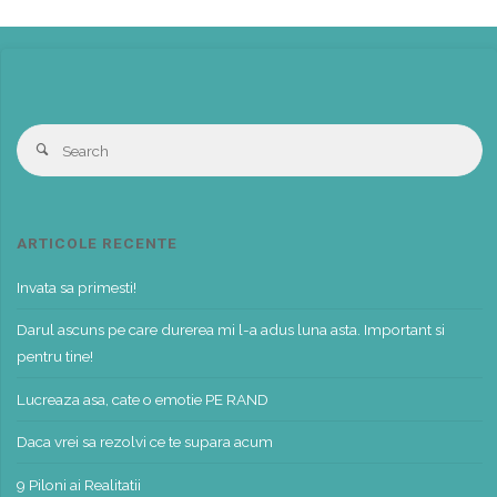
S
Search
fo
ARTICOLE RECENTE
Invata sa primesti!
Darul ascuns pe care durerea mi l-a adus luna asta. Important si
pentru tine!
Lucreaza asa, cate o emotie PE RAND
Daca vrei sa rezolvi ce te supara acum
9 Piloni ai Realitatii