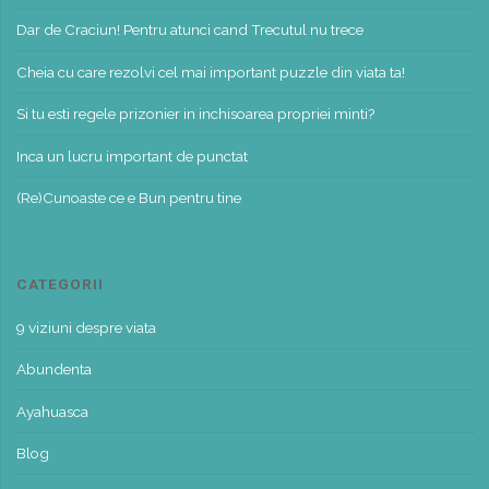
Dar de Craciun! Pentru atunci cand Trecutul nu trece
Cheia cu care rezolvi cel mai important puzzle din viata ta!
Si tu esti regele prizonier in inchisoarea propriei minti?
Inca un lucru important de punctat
(Re)Cunoaste ce e Bun pentru tine
CATEGORII
9 viziuni despre viata
Abundenta
Ayahuasca
Blog