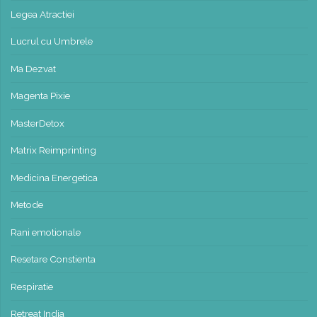
Legea Atractiei
Lucrul cu Umbrele
Ma Dezvat
Magenta Pixie
MasterDetox
Matrix Reimprinting
Medicina Energetica
Metode
Rani emotionale
Resetare Constienta
Respiratie
Retreat India