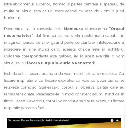
intre abdomenul superior, stomac si partea centrala a spatelui, de
multe ori vizualizata ca un soare central cu raza de 7 cm in jurul
buricului.
Denumirea sa in sanscrita este
Manipura
si inseamna
“Orasul
nestematelor”
, dat fiind ca aici ne simtim puternici si capabili in
imaginea noastra de sine, gasind perle de claritate, intelepeciune si
incredere in sine atunci cand aceasta chakra este in echilibru.
Culoarea corespondenta este galben, iar in acest exercitiu o vom
vizualiza in
Flacara Purpuriu-aurie a Renasterii
.
Inchide ochii, respira adanc si da voie muschilor sa se relaxeze. Cu
fiecare inspiratie si cu fiecare expiratie, da voie corpului tau sa se
relaxeze complet. Scaneaza-ti corpul si observa partile care au
ramas tensionate. Relaxeaza-le in mod constient acum, stiind ca in
timpul acestui exercitiu, corpul va continua sa ti se relaxeze, cu fiecare
respiratie pe care o faci: