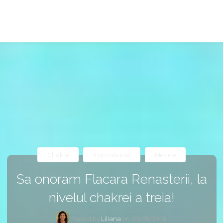
Chakre
Inspirational
Metode
Sa onoram Flacara Renasterii, la
nivelul chakrei a treia!
Posted by
Liliana
on
05/08/2016