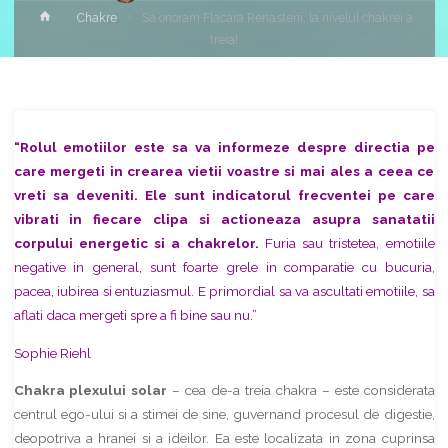
Home
Chakre
Sa onoram Flacara Renasterii, la nivelul chakrei a
treia!
Share
“Rolul emotiilor este sa va informeze despre directia pe
care mergeti in crearea vietii voastre si mai ales a ceea ce
vreti sa deveniti. Ele sunt indicatorul frecventei pe care
vibrati in fiecare clipa si actioneaza asupra sanatatii
corpului energetic si a chakrelor.
Furia sau tristetea, emotiile
negative in general, sunt foarte grele in comparatie cu bucuria,
pacea, iubirea si entuziasmul. E primordial sa va ascultati emotiile, sa
aflati daca mergeti spre a fi bine sau nu.”
Sophie Riehl
Chakra plexului solar
– cea de-a treia chakra – este considerata
centrul ego-ului si a stimei de sine, guvernand procesul de digestie,
deopotriva a hranei si a ideilor. Ea este localizata in zona cuprinsa