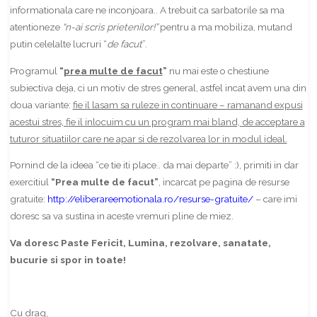
informationala care ne inconjoara.. A trebuit ca sarbatorile sa ma
atentioneze
“n-ai scris prietenilor!”
pentru a ma mobiliza, mutand
putin celelalte lucruri “
de facut
”.
Programul
“
prea multe de facut
”
nu mai este o chestiune
subiectiva deja, ci un motiv de stres general, astfel incat avem una din
doua variante:
fie il lasam sa ruleze in continuare – ramanand expusi
acestui stres, fie il inlocuim cu un program mai bland, de acceptare a
tuturor situatiilor care ne apar si de rezolvarea lor in modul ideal.
Pornind de la ideea “ce tie iti place.. da mai departe” :), primiti in dar
exercitiul
“Prea multe de facut”
, incarcat pe pagina de resurse
gratuite:
http://eliberareemotionala.ro/resurse-gratuite/
– care imi
doresc sa va sustina in aceste vremuri pline de miez.
Va doresc Paste Fericit, Lumina, rezolvare, sanatate,
bucurie si spor in toate!
Cu drag,