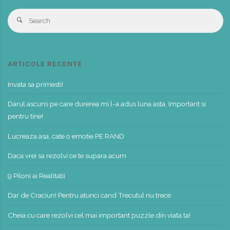
S
Search
fo
ARTICOLE RECENTE
Invata sa primesti!
Darul ascuns pe care durerea mi l-a adus luna asta. Important si
pentru tine!
Lucreaza asa, cate o emotie PE RAND
Daca vrei sa rezolvi ce te supara acum
9 Piloni ai Realitatii
Dar de Craciun! Pentru atunci cand Trecutul nu trece
Cheia cu care rezolvi cel mai important puzzle din viata ta!