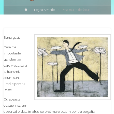
Home
Legea Atractiei
Prea multe de facut!
Share
Buna gasit,
Cele mai
importante
ganduri pe
care vreau sa vi
le transmit
acum sunt
urarile pentru
Paste!
Cu aceasta
ocazie insa, am
observat o data in plus, ce pret mare platim pentru bogatia