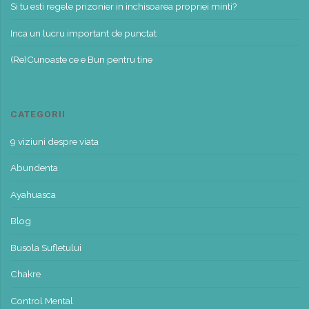
Si tu esti regele prizonier in inchisoarea propriei minti?
Inca un lucru important de punctat
(Re)Cunoaste ce e Bun pentru tine
CATEGORII
9 viziuni despre viata
Abundenta
Ayahuasca
Blog
Busola Sufletului
Chakre
Control Mental