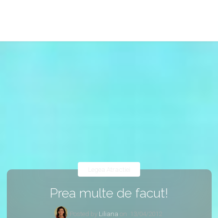
Legea Atractiei
Prea multe de facut!
Posted by
Liliana
on
13/04/2012