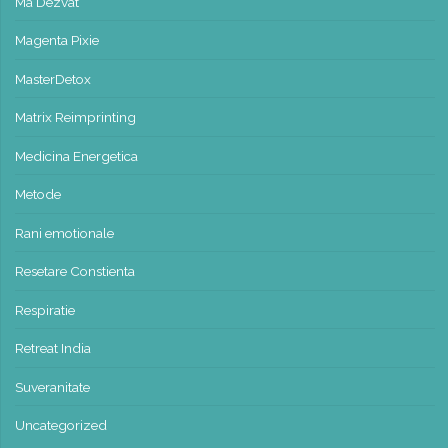
Ma Dezvat
Magenta Pixie
MasterDetox
Matrix Reimprinting
Medicina Energetica
Metode
Rani emotionale
Resetare Constienta
Respiratie
Retreat India
Suveranitate
Uncategorized