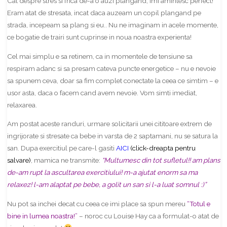
Cat despre stres si frica de-a o auzi plangand, imi amintesc perfect!
Eram atat de stresata, incat daca auzeam un copil plangand pe
strada, incepeam sa plang si eu.. Nu ne imaginam in acele momente,
ce bogatie de trairi sunt cuprinse in noua noastra experienta!
Cel mai simplu e sa retinem, ca in momentele de tensiune sa
respiram adanc si sa presam cateva puncte energetice – nu e nevoie
sa spunem ceva, doar sa fim complet conectate la ceea ce simtim – e
usor asta, daca o facem cand avem nevoie. Vom simti imediat,
relaxarea.
Am postat aceste randuri, urmare solicitarii unei cititoare extrem de
ingrijorate si stresate ca bebe in varsta de 2 saptamani, nu se satura la
san. Dupa exercitiul pe care-l gasiti
AICI
(click-dreapta pentru
salvare)
, mamica ne transmite:
“
Multumesc din tot sufletul!! am plans
de-am rupt la ascultarea exercitiului! m-a ajutat enorm sa ma
relaxez! l-am alaptat pe bebe, a golit un san si l-a luat somnul :)”
Nu pot sa inchei decat cu ceea ce imi place sa spun mereu
“Totul e
bine in lumea noastra!”
– noroc cu Louise Hay ca a formulat-o atat de