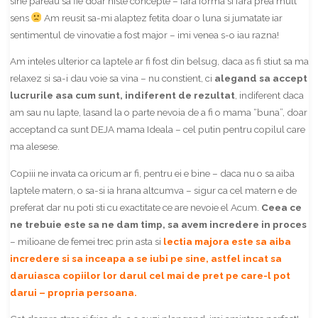
sine pareau sa fie doar niste concepte – fara forma si fara prea mult
sens
Am reusit sa-mi alaptez fetita doar o luna si jumatate iar
sentimentul de vinovatie a fost major – imi venea s-o iau razna!
Am inteles ulterior ca laptele ar fi fost din belsug, daca as fi stiut sa ma
relaxez si sa-i dau voie sa vina – nu constient, ci
alegand sa accept
lucrurile asa cum sunt, indiferent de rezultat
, indiferent daca
am sau nu lapte, lasand la o parte nevoia de a fi o mama “buna”, doar
acceptand ca sunt DEJA mama Ideala – cel putin pentru copilul care
ma alesese.
Copiii ne invata ca oricum ar fi, pentru ei e bine – daca nu o sa aiba
laptele matern, o sa-si ia hrana altcumva – sigur ca cel matern e de
preferat dar nu poti sti cu exactitate ce are nevoie el Acum.
Ceea ce
ne trebuie este sa ne dam timp, sa avem incredere in proces
– milioane de femei trec prin asta si
lectia majora este sa aiba
incredere si sa inceapa a se iubi pe sine, astfel incat sa
daruiasca copiilor lor darul cel mai de pret pe care-l pot
darui – propria persoana.