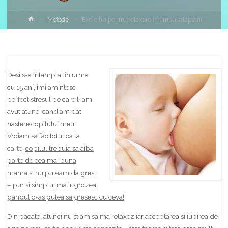
Home
Metode
Exercitiu pentru relaxare in timpul alaptarii
Share
Desi s-a intamplat in urma
cu 15 ani, imi amintesc
perfect stresul pe care l-am
avut atunci cand am dat
nastere copilului meu.
Vroiam sa fac totul ca la
carte,
copilul trebuia sa aiba
parte de cea mai buna
mama si nu puteam da gres
– pur si simplu, ma ingrozea
gandul c-as putea sa gresesc cu ceva!
Din pacate, atunci nu stiam sa ma relaxez iar acceptarea si iubirea de