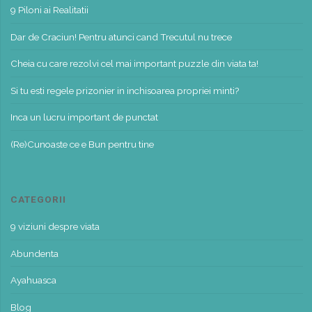
9 Piloni ai Realitatii
Dar de Craciun! Pentru atunci cand Trecutul nu trece
Cheia cu care rezolvi cel mai important puzzle din viata ta!
Si tu esti regele prizonier in inchisoarea propriei minti?
Inca un lucru important de punctat
(Re)Cunoaste ce e Bun pentru tine
CATEGORII
9 viziuni despre viata
Abundenta
Ayahuasca
Blog