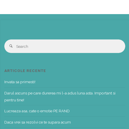
S
Search
fo
ARTICOLE RECENTE
Invata sa primesti!
Darul ascuns pe care durerea mi l-a adus luna asta. Important si
pentru tine!
Lucreaza asa, cate o emotie PE RAND
Daca vrei sa rezolvi ce te supara acum