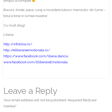
simplu si complet
Bucurii, liniste, pace, curaj si incredere tuturor mamicilor din lume –
totul e bine in lumea noastra!
Cu mult drag!
Liliana
http://infobliss.ro/
http://eliberareemotionala.ro/
https://www.facebook.com/liliana.stanciu
www.facebook.com/EliberareEmotionala
Share
Leave a Reply
Your email address will not be published.
Required fields are
marked
*