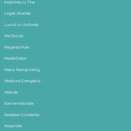
Intalnirea cu Tine
Legea Atractiei
Lucrul cu Umbrele
Ma Dezvat
Magenta Pixie
MasterDetox
Matrix Reimprinting
Medicina Energetica
Metode
Rani emotionale
Resetare Constienta
Respiratie