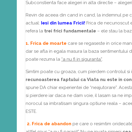
Subconstienta face alegeri in alta directie – alegeri
Revin de aceea din cand in cand, la indemnul pe car
actual:
Iesi din lumea Fricii!
Frica de necunoscut es
refera la
trei frici fundamentale
– ele stau la baza
1. Frica de moarte
care se regaseste in orice manife
dar se afla in egala masura la baza sentimentului de 
poate rezuma la
“a nu fi in siguranta”
.
Simtim poate cu groaza, cum pierdem controlul s
recunoasterea faptului ca Viata nu este in con
spune DA chiar experientei de “neajutorare”. Acesta
si pierdere iar daca ne dam voie, il lasam sa ne i
norocul sa imbratisam singura optiune reala – acee
ESTE.
2. Frica de abandon
pe care o resimtim oridecate
altfel spus
“a nu fi parasit”
Nu ne invata nimeni
cea 