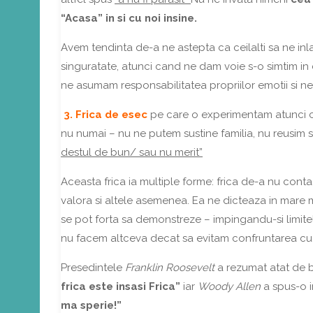
“Acasa” in si cu noi insine.
Avem tendinta de-a ne astepta ca ceilalti sa ne inlat
singuratate, atunci cand ne dam voie s-o simtim in 
ne asumam responsabilitatea propriilor emotii si 
3. Frica de esec
pe care o experimentam atunci ca
nu numai – nu ne putem sustine familia, nu reusim 
destul de bun/ sau nu merit”
Aceasta frica ia multiple forme: frica de-a nu conta,
valora si altele asemenea. Ea ne dicteaza in mare m
se pot forta sa demonstreze – impingandu-si limitele
nu facem altceva decat sa evitam confruntarea c
Presedintele
Franklin Roosevelt
a rezumat atat de bi
frica este insasi Frica”
iar
Woody Allen
a spus-o i
ma sperie!”