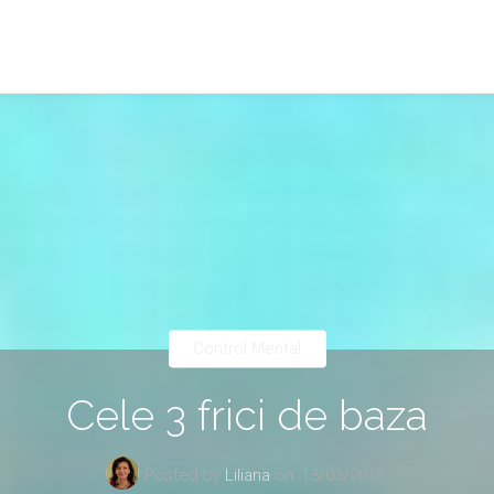
Control Mental
Cele 3 frici de baza
Posted by
Liliana
on
13/03/2015