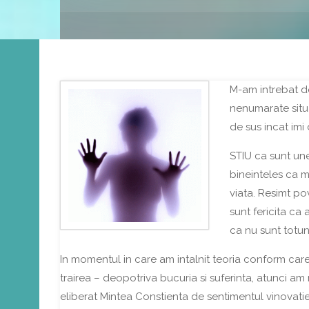
M-am intrebat d
nenumarate situa
de sus incat imi 
STIU ca sunt une
bineinteles ca 
viata. Resimt pov
sunt fericita ca
ca nu sunt totu
In momentul in care am intalnit teoria conform care
trairea – deopotriva bucuria si suferinta, atunci am
eliberat Mintea Constienta de sentimentul vinovatiei