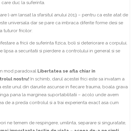
 care duc la suferinta.
e l-am lansat la sfarsitul anului 2013 – pentru ca este atat de
te universala dar se pare ca imbraca diferite forme desi se
 tuturor fricilor:
stare a fricii de suferinta fizica, boli si deteriorare a corpului,
lipsa a securitatii si pierdere a controlului in general si se
i in mod paradoxal
Libertatea se afla chiar in
trolul nostru!
In schimb, darul acestei frici este sa invatam a
 este unul din darurile ascunse in fiecare trauma, boala grava
mpinga pana la marginea suportabilitatii – acolo unde avem
a de a preda controlul si a trai experienta exact asa cum
ori ne temem de respingere, umilinta, separare si singuratate,
mai importanta lectie de viata – aceea de-a ne simti