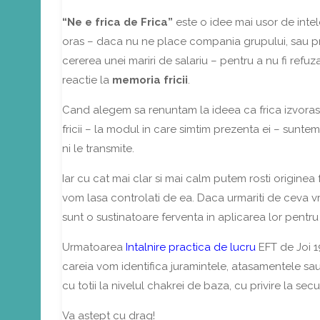
“Ne e frica de Frica”
este o idee mai usor de inte
oras – daca nu ne place compania grupului, sau pro
cererea unei mariri de salariu – pentru a nu fi refuza
reactie la
memoria fricii
.
Cand alegem sa renuntam la ideea ca frica izvoraste 
fricii – la modul in care simtim prezenta ei – sunte
ni le transmite.
Iar cu cat mai clar si mai calm putem rosti originea f
vom lasa controlati de ea. Daca urmariti de ceva 
sunt o sustinatoare ferventa in aplicarea lor pentru c
Urmatoarea
Intalnire practica de lucru
EFT de Joi 1
careia vom identifica juramintele, atasamentele sa
cu totii la nivelul chakrei de baza, cu privire la sec
Va astept cu drag!