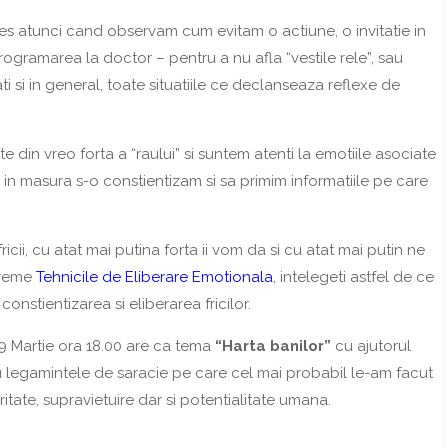
les atunci cand observam cum evitam o actiune, o invitatie in
gramarea la doctor – pentru a nu afla “vestile rele”, sau
ti si in general, toate situatiile ce declanseaza reflexe de
din vreo forta a “raului” si suntem atenti la emotiile asociate
m in masura s-o constientizam si sa primim informatiile pe care
ricii, cu atat mai putina forta ii vom da si cu atat mai putin ne
vreme
Tehnicile de Eliberare Emotionala
, intelegeti astfel de ce
onstientizarea si eliberarea fricilor.
9 Martie ora 18.00 are ca tema
“Harta banilor”
cu ajutorul
u legamintele de saracie pe care cel mai probabil le-am facut
uritate, supravietuire dar si potentialitate umana.