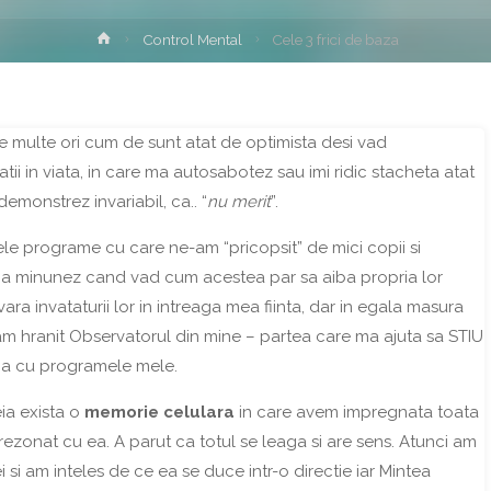
Home
Control Mental
Cele 3 frici de baza
e multe ori cum de sunt atat de optimista desi vad
tii in viata, in care ma autosabotez sau imi ridic stacheta atat
demonstrez invariabil, ca.. “
nu merit
”.
le programe cu care ne-am “pricopsit” de mici copii si
ma minunez cand vad cum acestea par sa aiba propria lor
ara invataturii lor in intreaga mea fiinta, dar in egala masura
 am hranit Observatorul din mine – partea care ma ajuta sa STIU
na cu programele mele.
ia exista o
memorie celulara
in care avem impregnata toata
 rezonat cu ea. A parut ca totul se leaga si are sens. Atunci am
 si am inteles de ce ea se duce intr-o directie iar Mintea