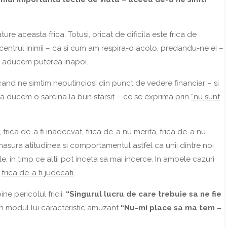
ure aceasta frica. Totusi, oricat de dificila este frica de
centrul inimii – ca si cum am respira-o acolo, predandu-ne ei –
ne aducem puterea inapoi.
nd ne simtim neputinciosi din punct de vedere financiar – si
sa ducem o sarcina la bun sfarsit – ce se exprima prin
“nu sunt
 frica de-a fi inadecvat, frica de-a nu merita, frica de-a nu
asura atitudinea si comportamentul astfel ca unii dintre noi
, in timp ce altii pot inceta sa mai incerce. In ambele cazuri
u
frica de-a fi judecati
.
ne pericolul fricii:
“Singurul lucru de care trebuie sa ne fie
n modul lui caracteristic amuzant
“Nu-mi place sa ma tem –