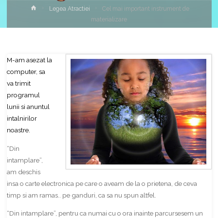
Home
Legea Atractiei
Cel mai important instrument de
materializare
M-am asezat la
computer, sa
va trimit
programul
lunii si anuntul
intalnirilor
noastre.
“Din
intamplare”,
am deschis
insa o carte electronica pe care o aveam de la o prietena, de ceva
timp si am ramas.. pe ganduri, ca sa nu spun altfel.
“Din intamplare”, pentru ca numai cu o ora inainte parcursesem un