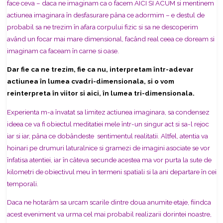
face ceva –
daca ne imaginam ca o facem AICI SI ACUM si mentinem
actiunea imaginara în
desfasurare pâna ce adormim – e destul de
probabil sa ne trezim în afara corpului fizic si sa ne descoperim
având un focar mai mare dimensional, facând real ceea ce doream si
imaginam ca faceam în carne si oase.
Dar fie ca ne trezim, fie ca nu, interpretam într-adevar
actiunea în lumea cvadri-dimensionala, si o vom
reinterpreta în viitor si aici, în lumea tri-dimensionala.
Experienta m-a învatat sa limitez actiunea imaginara, sa condensez
ideea ce va
fi obiectul meditatiei mele într-un singur act si sa-l rejoc
iar si iar, pâna ce dobândeste sentimentul realitatii. Altfel, atentia va
hoinari pe drumuri laturalnice si gramezi de imagini asociate se vor
înfatisa atentiei, iar în câteva secunde acestea ma vor purta la sute de
kilometri de obiectivul meu în termeni spatiali si la ani departare în cei
temporali.
Daca ne hotarâm sa urcam scarile dintre doua anumite etaje, fiindca
acest
eveniment va urma cel mai probabil realizarii dorintei noastre,