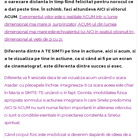
o oarecare
distanta în timp fiind felicitat pentru norocul ce
a dat peste tine. În schimb, faci altundeva AICI si viitorul
ACUM.
Evenimentul viitor este o realitate ACUM într-o lume
dimensional mai mare si, surprinzator, ACUM-ul din lumea
dimensional mai mare este echivalentul lui AICI în spatiul obisnuit tri-
dimensional al vietii de zi cu zi.
Diferenta dintre A TE SIMTI pe tine în actiune, aici si acum, si
a te vizualiza pe tine în actiune, ca si când ai fi pe un ecran
de cinematograf, este diferenta dintre succes si esec.
Diferenta va fi sesizata daca te vei vizualiza acum urcând o scara.
Asadar, cu pleoapele închise, imagineaza-ti ca scara aceea este chiar
în fata ta si
SIMTE-TE urcând-o în fapt. Dorinta, imobilitatea fizica
apropiata somnului si actiunea imaginara în care Sinele predomina
AICI SI ACUM nu sunt numai factori importanti în alterarea viitorului,
ci sunt si conditiile esentiale în proiectarea constienta a Sinelui
spiritual.
Când corpul fizic este imobilizat si devenim stapâniti de ideea de a