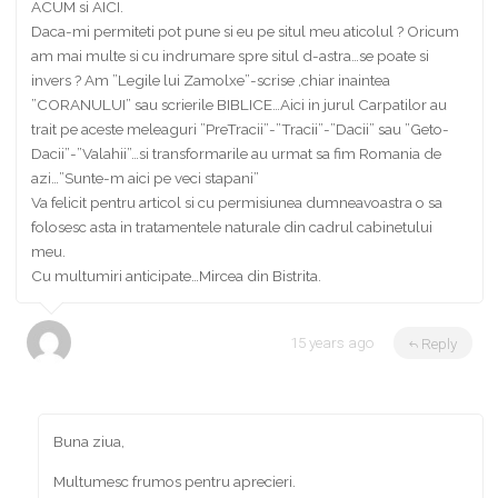
ACUM si AICI.
Daca-mi permiteti pot pune si eu pe situl meu aticolul ? Oricum
am mai multe si cu indrumare spre situl d-astra…se poate si
invers ? Am ”Legile lui Zamolxe”-scrise ,chiar inaintea
”CORANULUI” sau scrierile BIBLICE…Aici in jurul Carpatilor au
trait pe aceste meleaguri ”PreTracii”-”Tracii”-”Dacii” sau ”Geto-
Dacii”-”Valahii”…si transformarile au urmat sa fim Romania de
azi…”Sunte-m aici pe veci stapani”
Va felicit pentru articol si cu permisiunea dumneavoastra o sa
folosesc asta in tratamentele naturale din cadrul cabinetului
meu.
Cu multumiri anticipate…Mircea din Bistrita.
armenean mircea viorel
15 years ago
Reply
Buna ziua,
Multumesc frumos pentru aprecieri.