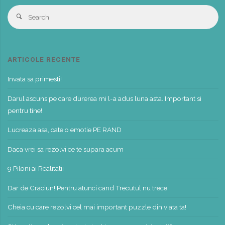
S
Search
fo
ARTICOLE RECENTE
Invata sa primesti!
Darul ascuns pe care durerea mi l-a adus luna asta. Important si
pentru tine!
Lucreaza asa, cate o emotie PE RAND
Daca vrei sa rezolvi ce te supara acum
9 Piloni ai Realitatii
Dar de Craciun! Pentru atunci cand Trecutul nu trece
Cheia cu care rezolvi cel mai important puzzle din viata ta!