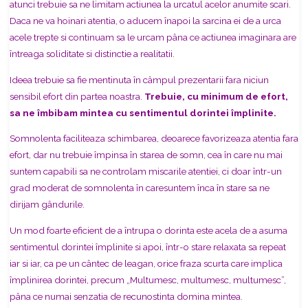
atunci trebuie sa ne
limitam actiunea la urcatul acelor anumite scari.
Daca ne va hoinari atentia, o aducem înapoi la sarcina ei de a urca
acele trepte si continuam sa le urcam pâna ce actiunea imaginara are
întreaga soliditate si distinctie a realitatii.
Ideea trebuie sa fie mentinuta în câmpul prezentarii fara niciun
sensibil efort din partea noastra.
Trebuie, cu minimum de efort,
sa ne îmbibam mintea cu sentimentul dorintei împlinite.
Somnolenta faciliteaza schimbarea, deoarece favorizeaza atentia fara
efort, dar
nu trebuie împinsa în starea de somn, cea în care nu mai
suntem capabili sa ne
controlam miscarile atentiei, ci doar într-un
grad moderat de somnolenta în care
suntem înca în stare sa ne
dirijam gândurile.
Un mod foarte eficient de a întrupa o dorinta este acela de a asuma
sentimentul dorintei împlinite si apoi, într-o stare relaxata sa repeat
iar si iar, ca pe un cântec de leagan, orice fraza scurta care implica
împlinirea
dorintei, precum „Multumesc, multumesc, multumesc”,
pâna ce numai senzatia de recunostinta domina mintea.