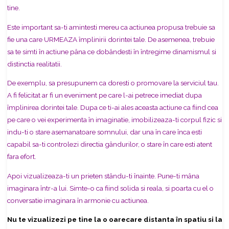
tine.
Este important sa-ti amintesti mereu ca actiunea propusa trebuie sa
fie una care URMEAZA împlinirii dorintei tale. De asemenea, trebuie
sa te simti în actiune pâna ce dobândesti în întregime dinamismul si
distinctia realitatii.
De exemplu, sa presupunem ca doresti o promovare la serviciul tau.
A fi
felicitat ar fi un eveniment pe care l-ai petrece imediat dupa
împlinirea dorintei tale.
Dupa ce ti-ai ales aceasta actiune ca fiind cea
pe care o vei experimenta în imaginatie, imobilizeaza-ti corpul fizic si
indu-ti o stare asemanatoare somnului, dar una în care înca esti
capabil sa-ti controlezi directia gândurilor, o stare în care esti
atent
fara efort.
Apoi vizualizeaza-ti un prieten stându-ti înainte.
Pune-ti mâna
imaginara într-a lui. Simte-o ca fiind solida si reala, si poarta cu el
o
conversatie imaginara în armonie cu actiunea.
Nu te vizualizezi pe tine la o oarecare distanta în spatiu si la