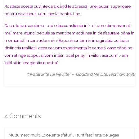
Rosteste aceste cuvinte ca si când te adresezi unei puteri superioare
pentru ca a facut lucrul acela pentru tine.
Daca, totusi, cautam o proiectie constienta într-o lume dimensional
mai
mare, atunci trebuie sa mentinem actiunea în desfasurare pâna în
momentul în care adormim. Experimentam în imaginatie, cu toata
distinctia realitatii, ceea ce vom experimenta în carne si oase când ne
vom atinge scopul si vom întâlni acel prilej, în viitor, asa cum l-am
întâlnit în imaginatia noastra”.
“Invataturile lui Neville” – Goddard Neville, lectii din 1948
4 Comments
Multumesc mult! Excelente sfaturi…..sunt fascinata de legea