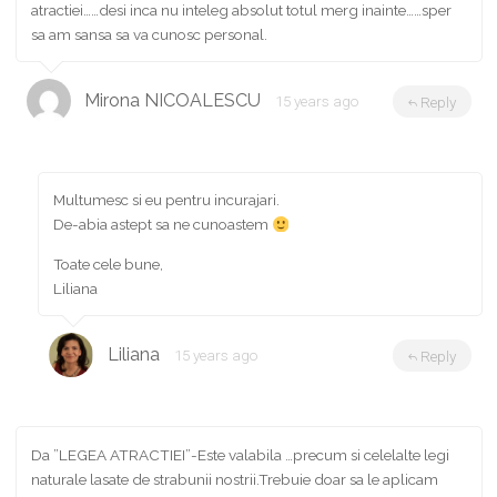
atractiei……desi inca nu inteleg absolut totul merg inainte……sper
sa am sansa sa va cunosc personal.
Mirona NICOALESCU
15 years ago
Reply
Multumesc si eu pentru incurajari.
De-abia astept sa ne cunoastem
Toate cele bune,
Liliana
Liliana
15 years ago
Reply
Da ”LEGEA ATRACTIEI”-Este valabila …precum si celelalte legi
naturale lasate de strabunii nostrii.Trebuie doar sa le aplicam