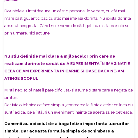
Dorintele au întotdeauna un câstig personal în vedere, cu cât mai
mare
câstigul anticipat, cu atât mai intensa dorinta. Nu exista dorinta
absolut neegoista. Când nu e nimic de câstigat, nu exista dorinta si
prin urmare, nici actiune.
……….
Nu stiu definitie mai clara a mijloacelor prin care ne
realizam dorintele decât de A EXPERIMENTA ÎN IMAGINATIE
CEEA CE AM EXPERIMENTA ÎN CARNE SI OASE DACA NE-AM
ATINGE SCOPUL
.
Mintii nedisciplinate îi pare dificil sa-si asume o stare care e negata de
simturi.
Dar iata o tehnica ce face simpla „chemarea la fiinta a celor ce înca nu
sunt” adica, de a întâlni un eveniment înainte ca acesta sa se petreaca.
Oamenii au obiceiul de a bagateliza importanta lucrurilor
simple. Dar aceasta formula simpla de schimbare a