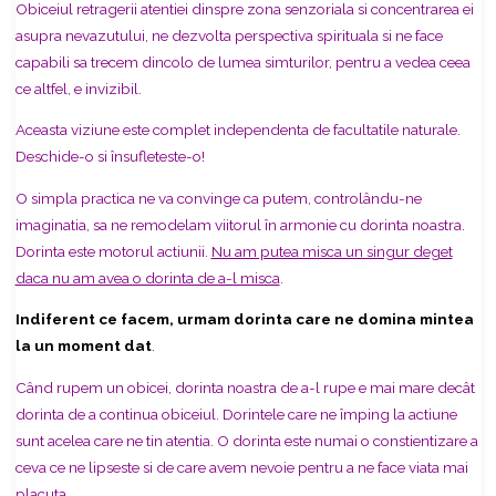
Obiceiul retragerii atentiei dinspre zona senzoriala si concentrarea ei
asupra nevazutului, ne dezvolta perspectiva spirituala si ne face
capabili sa trecem dincolo de lumea simturilor, pentru a vedea ceea
ce altfel, e invizibil.
Aceasta viziune este complet independenta de facultatile naturale.
Deschide-o si însufleteste-o!
O simpla practica ne va convinge ca putem, controlându-ne
imaginatia, sa ne remodelam viitorul în armonie cu dorinta noastra.
Dorinta este motorul actiunii.
Nu am putea misca un singur deget
daca nu am avea o dorinta de a-l misca
.
Indiferent ce facem, urmam dorinta care ne domina mintea
la un moment dat
.
Când rupem un obicei, dorinta noastra de a-l rupe e mai mare decât
dorinta de a continua obiceiul. Dorintele care ne împing la actiune
sunt acelea care ne tin atentia. O dorinta este numai o constientizare a
ceva ce ne lipseste si de care avem nevoie pentru a ne face viata mai
placuta.