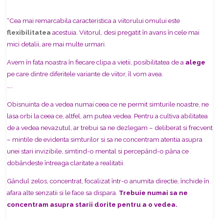
“Cea mai remarcabila caracteristica a viitorului omului este
flexibilitatea
acestuia. Viitorul, desi pregatit în avans în cele mai
mici detalii, are mai multe urmari.
Avem în fata noastra în fiecare clipa a vietii, posibilitatea de a
alege
pe care dintre
diferitele variante de viitor, îl vom avea.
…..
Obisnuinta de a vedea numai ceea ce ne permit simturile noastre, ne
lasa orbi la ceea ce, altfel, am putea vedea. Pentru a cultiva abilitatea
de a vedea nevazutul, ar trebui sa ne dezlegam – deliberat si frecvent
– mintile de evidenta simturilor si sa ne concentram atentia asupra
unei stari invizibile, simtind-o mental si percepând-o pâna ce
dobândeste întreaga claritate a realitatii.
Gândul zelos, concentrat, focalizat într-o anumita directie, închide în
afara
alte senzatii si le face sa dispara.
Trebuie numai sa ne
concentram asupra starii dorite pentru a o vedea.