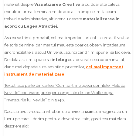
material despre
Vizualizarea Creativa
si cu doar alte cateva
minute in urma, terminasem de audiat, in timp ce-mi faceam
treburile administrative, alt interviu despre
materializarea in
acord cu Legea Atractiei.
Asa ca va trimit probabil, cel mai important articol – care as fi vrut sa
fie scris de mine, dar meritul meu este doar ca observ intotdeauna
sincronicitatile si ascult Universul atunci cand “imi spune” sa fac ceva.
De data asta imi spune sa
inteleg
cu adevarat ceea ce am invatat,
dand mai departe si re-amintind prietenilor,
c
el mai important
instrument de materializare
.
Textul face parte din cartea “Cum sa-ti intrupezi dorintele: Metoda
Nevillle” continand prelegeri compilate de Joe Vitalle dupa
“Invataturile lui Neville” din 1948.
Daca ati avut vreodata intrebari cu privire la
cum
se imagineaza un
lucru pe care-l dorim pentru a deveni realitate, gasiti cea mai clara
descriere aici: