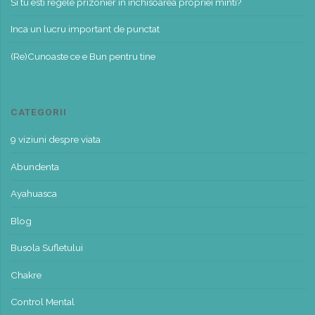
Si tu esti regele prizonier in inchisoarea propriei minti?
Inca un lucru important de punctat
(Re)Cunoaste ce e Bun pentru tine
CATEGORII
9 viziuni despre viata
Abundenta
Ayahuasca
Blog
Busola Sufletului
Chakre
Control Mental