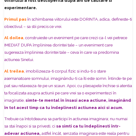
viitorului a fost descoperita dupa ani de cautare si
experimentare.
Primul pas
în schimbarea viitorului este DORINTA, adica, defineste-ti
obiectivul – sa stii precis ce vrei.
Al doilea
, construieste un eveniment pe care crezi ca-l vei petrece
IMEDIAT DUPA împlinirea dorintei tale – un eveniment care
sugereaza
împlinirea dorintei tale – ceva în care va predomina
actiunea Sinelui.
Al treilea
, imobilizeaza-ti corpul fizic si indu-ti o stare
asemanatoare somnului, imaginându-ti ca îti este somn. Întinde-te pe
pat sau relaxeaza-te pe un scaun. Apoi, cu pleoapele închise si atentia
ta focalizata asupra actiunii pe care vrei sa o experimentezi în
imaginatie,
simte-te mental în însasi acea actiune, imaginând
în tot acest timp ca tu îndeplinesti actiunea aici si acum.
Trebuie ca întotdeauna sa participi în actiunea imaginara; nu numai
sa stai
înapoi si sa privesti, ci
sa simti ca tu îndeplinesti într-
adevar actiunea,
astfel încât, senzatia imaginara este reala pentru